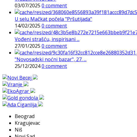
03/07/2025
0 comment
U selu Mačkat počela "Pršutijada"
14/02/2025
0 comment
Vođeni strašću, inspirisani ...
27/01/2025
0 comment
"Novosadski noćni bazar", 27. ...
25/12/2024
0 comment
Beograd
Kragujevac
Niš
Novi Sad