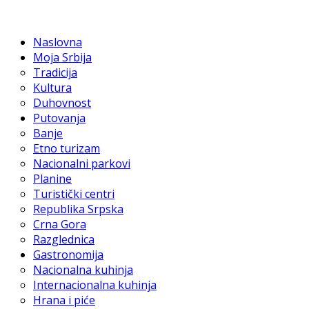
Naslovna
Moja Srbija
Tradicija
Kultura
Duhovnost
Putovanja
Banje
Etno turizam
Nacionalni parkovi
Planine
Turistički centri
Republika Srpska
Crna Gora
Razglednica
Gastronomija
Nacionalna kuhinja
Internacionalna kuhinja
Hrana i piće