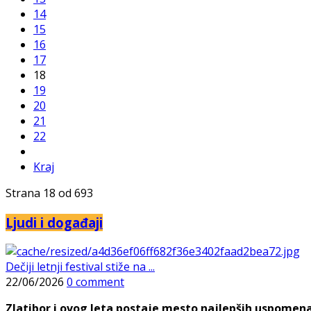
14
15
16
17
18
19
20
21
22
Kraj
Strana 18 od 693
Ljudi i događaji
Dečiji letnji festival stiže na ...
22/06/2026
0 comment
Zlatibor i ovog leta postaje mesto najlepših uspomena, j