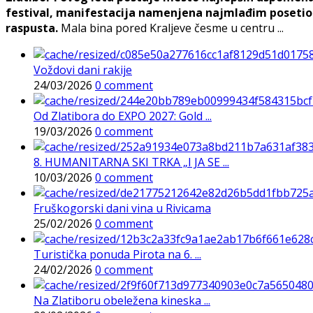
festival, manifestacija namenjena najmlađim posetioc
raspusta.
Mala bina pored Kraljeve česme u centru ...
Voždovi dani rakije
24/03/2026
0 comment
Od Zlatibora do EXPO 2027: Gold ...
19/03/2026
0 comment
8. HUMANITARNA SKI TRKA „I JA SE ...
10/03/2026
0 comment
Fruškogorski dani vina u Rivicama
25/02/2026
0 comment
Turistička ponuda Pirota na 6. ...
24/02/2026
0 comment
Na Zlatiboru obeležena kineska ...