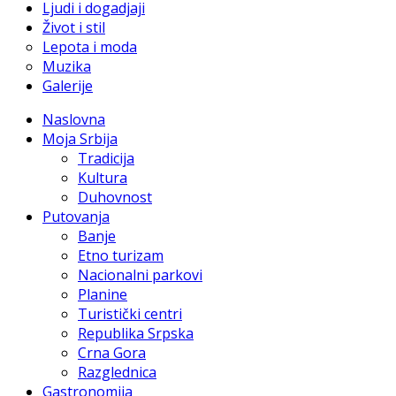
Ljudi i dogadjaji
Život i stil
Lepota i moda
Muzika
Galerije
Naslovna
Moja Srbija
Tradicija
Kultura
Duhovnost
Putovanja
Banje
Etno turizam
Nacionalni parkovi
Planine
Turistički centri
Republika Srpska
Crna Gora
Razglednica
Gastronomija