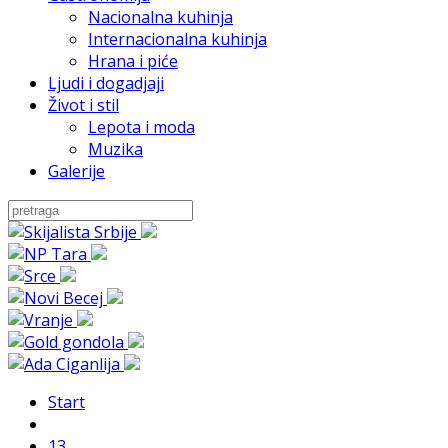
Nacionalna kuhinja
Internacionalna kuhinja
Hrana i piće
Ljudi i dogadjaji
Život i stil
Lepota i moda
Muzika
Galerije
Start
13