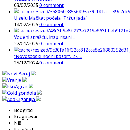
03/07/2025
0 comment
U selu Mačkat počela "Pršutijada"
14/02/2025
0 comment
Vođeni strašću, inspirisani ...
27/01/2025
0 comment
"Novosadski noćni bazar", 27. ...
25/12/2024
0 comment
Beograd
Kragujevac
Niš
Novi Sad