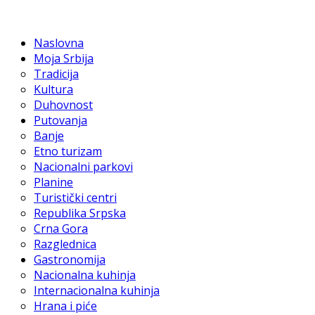
Naslovna
Moja Srbija
Tradicija
Kultura
Duhovnost
Putovanja
Banje
Etno turizam
Nacionalni parkovi
Planine
Turistički centri
Republika Srpska
Crna Gora
Razglednica
Gastronomija
Nacionalna kuhinja
Internacionalna kuhinja
Hrana i piće