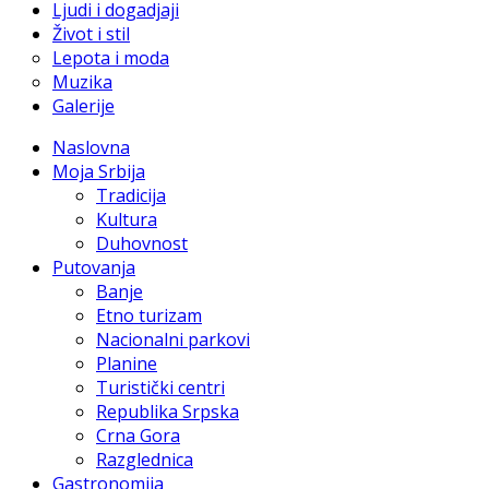
Ljudi i dogadjaji
Život i stil
Lepota i moda
Muzika
Galerije
Naslovna
Moja Srbija
Tradicija
Kultura
Duhovnost
Putovanja
Banje
Etno turizam
Nacionalni parkovi
Planine
Turistički centri
Republika Srpska
Crna Gora
Razglednica
Gastronomija