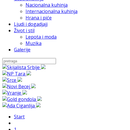
Nacionalna kuhinja
Internacionalna kuhinja
Hrana i piće
Ljudi i dogadjaji
Život i stil
Lepota i moda
Muzika
Galerije
Start
1