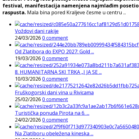
festival, manifestacija namenjena najmlađim posetioc
raspusta.
Mala bina pored Kraljeve česme u centru ...
Voždovi dani rakije
24/03/2026
0 comment
Od Zlatibora do EXPO 2027: Gold ...
19/03/2026
0 comment
8. HUMANITARNA SKI TRKA „I JA SE ...
10/03/2026
0 comment
Fruškogorski dani vina u Rivicama
25/02/2026
0 comment
Turistička ponuda Pirota na 6. ...
24/02/2026
0 comment
Na Zlatiboru obeležena kineska ...