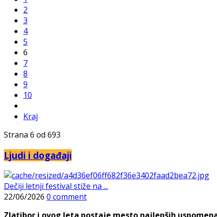
2
3
4
5
6
7
8
9
10
Kraj
Strana 6 od 693
Ljudi i događaji
Dečiji letnji festival stiže na ...
22/06/2026
0 comment
Zlatibor i ovog leta postaje mesto najlepših uspomena, j