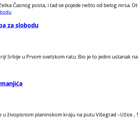
tka Časnog posta, i tad se pojede nešto od belog mrsa. Otud
ba za slobodu
iji Srbije u Prvom svetskom ratu. Bio je to jedini ustanak n
emanjića
 u živopisnom planinskom kraju na putu Višegrad –Užice , 1