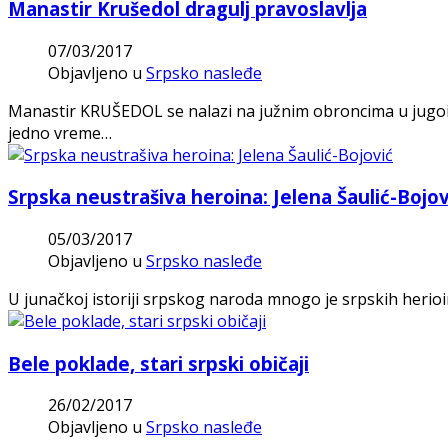
Manastir Krušedol dragulj pravoslavlja
07/03/2017
Objavljeno u
Srpsko nasleđe
Manastir KRUŠEDOL se nalazi na južnim obroncima u jugois
jedno vreme…
Srpska neustrašiva heroina: Jelena Šaulić-Bojov
05/03/2017
Objavljeno u
Srpsko nasleđe
U junačkoj istoriji srpskog naroda mnogo je srpskih herioi
Bele poklade, stari srpski običaji
26/02/2017
Objavljeno u
Srpsko nasleđe