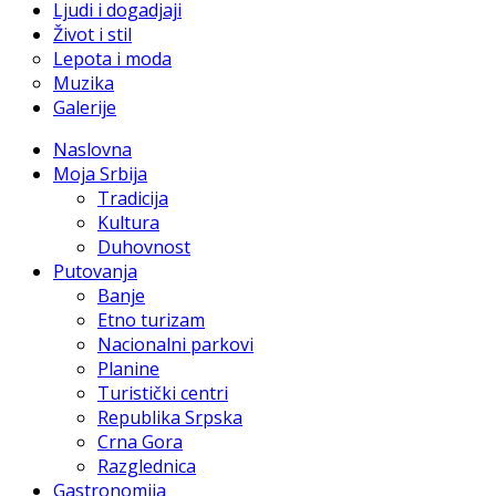
Ljudi i dogadjaji
Život i stil
Lepota i moda
Muzika
Galerije
Naslovna
Moja Srbija
Tradicija
Kultura
Duhovnost
Putovanja
Banje
Etno turizam
Nacionalni parkovi
Planine
Turistički centri
Republika Srpska
Crna Gora
Razglednica
Gastronomija