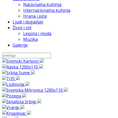
Nacionalna kuhinja
Internacionalna kuhinja
Hrana i piće
Ljudi i dogadjaji
Život i stil
Lepota i moda
Muzika
Galerije