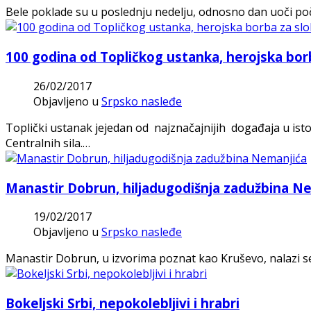
Bele poklade su u poslednju nedelju, odnosno dan uoči poče
100 godina od Topličkog ustanka, herojska bor
26/02/2017
Objavljeno u
Srpsko nasleđe
Toplički ustanak jejedan od najznačajnijih događaja u istor
Centralnih sila.…
Manastir Dobrun, hiljadugodišnja zadužbina N
19/02/2017
Objavljeno u
Srpsko nasleđe
Manastir Dobrun, u izvorima poznat kao Kruševo, nalazi se
Bokeljski Srbi, nepokolebljivi i hrabri