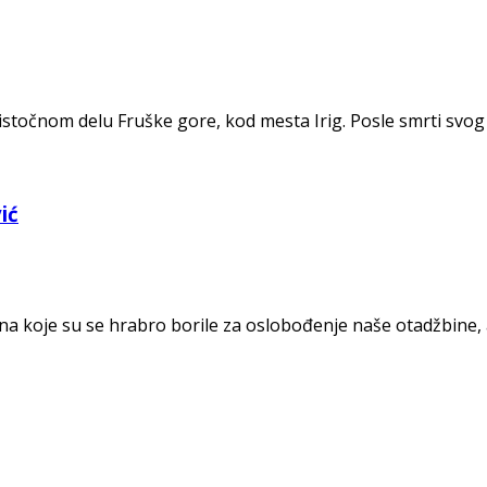
točnom delu Fruške gore, kod mesta Irig. Posle smrti svog 
ić
na koje su se hrabro borile za oslobođenje naše otadžbine, 