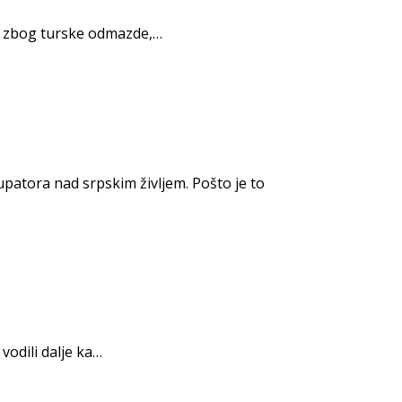
u - zbog turske odmazde,…
upatora nad srpskim življem. Pošto je to
vodili dalje ka…