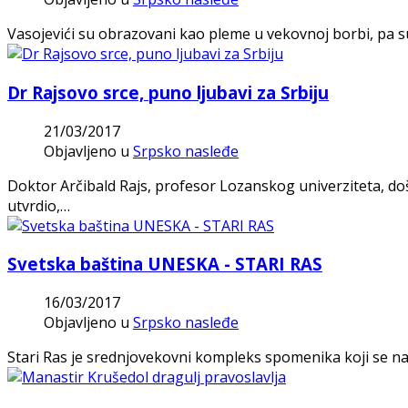
Vasojevići su obrazovani kao pleme u vekovnoj borbi, pa su,
Dr Rajsovo srce, puno ljubavi za Srbiju
21/03/2017
Objavljeno u
Srpsko nasleđe
Doktor Arčibald Rajs, profesor Lozanskog univerziteta, doš
utvrdio,…
Svetska baština UNESKA - STARI RAS
16/03/2017
Objavljeno u
Srpsko nasleđe
Stari Ras je srednjovekovni kompleks spomenika koji se nala