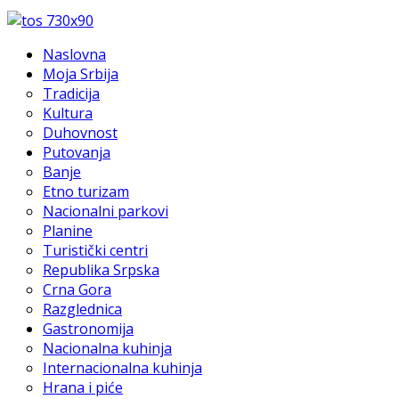
Naslovna
Moja Srbija
Tradicija
Kultura
Duhovnost
Putovanja
Banje
Etno turizam
Nacionalni parkovi
Planine
Turistički centri
Republika Srpska
Crna Gora
Razglednica
Gastronomija
Nacionalna kuhinja
Internacionalna kuhinja
Hrana i piće