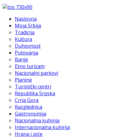
Naslovna
Moja Srbija
Tradicija
Kultura
Duhovnost
Putovanja
Banje
Etno turizam
Nacionalni parkovi
Planine
Turistički centri
Republika Srpska
Crna Gora
Razglednica
Gastronomija
Nacionalna kuhinja
Internacionalna kuhinja
Hrana i piće