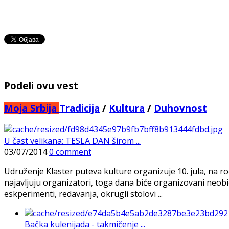
Podeli ovu vest
Moja Srbija
Tradicija
/
Kultura
/
Duhovnost
U čast velikana: TESLA DAN širom ...
03/07/2014
0 comment
Udruženje Klaster puteva kulture organizuje 10. jula, na ro
najavljuju organizatori, toga dana biće organizovani neobič
eskperimenti, redavanja, okrugli stolovi ...
Bačka kulenijada - takmičenje ...