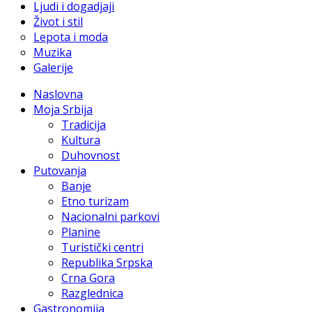
Ljudi i dogadjaji
Život i stil
Lepota i moda
Muzika
Galerije
Naslovna
Moja Srbija
Tradicija
Kultura
Duhovnost
Putovanja
Banje
Etno turizam
Nacionalni parkovi
Planine
Turistički centri
Republika Srpska
Crna Gora
Razglednica
Gastronomija