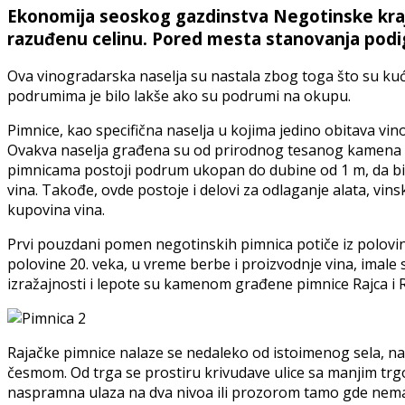
Ekonomija seoskog gazdinstva Negotinske kraji
razuđenu celinu. Pored mesta stanovanja podig
Ova vinogradarska naselja su nastala zbog toga što su kuće
podrumima je bilo lakše ako su podrumi na okupu.
Pimnice, kao specifična naselja u kojima jedino obitava vino
Ovakva naselja građena su od prirodnog tesanog kamena i 
pimnicama postoji podrum ukopan do dubine od 1 m, da bi 
vina. Takođe, ovde postoje i delovi za odlaganje alata, vin
kupovina vina.
Prvi pouzdani pomen negotinskih pimnica potiče iz polovin
polovine 20. veka, u vreme berbe i proizvodnje vina, imale s
izražajnosti i lepote su kamenom građene pimnice Rajca i R
Rajačke pimnice nalaze se nedaleko od istoimenog sela, na
česmom. Od trga se prostiru krivudave ulice sa manjim tr
naspramna ulaza na dva nivoa ili prozorom tamo gde nema dr