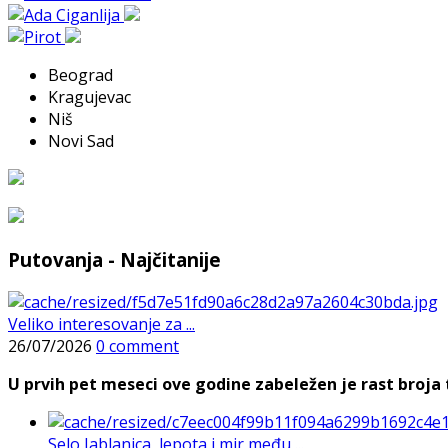
Beograd
Kragujevac
Niš
Novi Sad
Putovanja - Najčitanije
Veliko interesovanje za ...
26/07/2026
0 comment
U prvih pet meseci ove godine zabeležen je rast broja t
Selo Jablanica, lepota i mir među ...