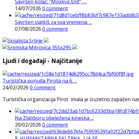
Savršen kolač: "Moskva šnit", ...
14/07/2026
0 comment
Savršen slatkiš za sva vremena: ...
07/08/2026
0 comment
Ljudi i događaji - Najčitanije
Turistička ponuda Pirota na 6. ...
24/02/2026
0 comment
Turistička organizacija Pirot imala je izuzetno zapažen n
Na Zlatiboru obeležena kineska ...
20/02/2026
0 comment
8. HUMANITARNA SKI TRKA „I JA SE ...