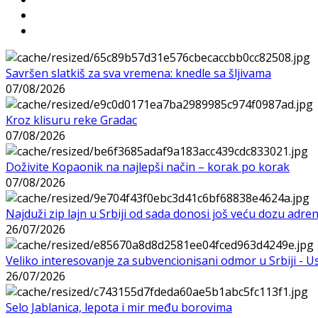
Savršen slatkiš za sva vremena: knedle sa šljivama
07/08/2026
Kroz klisuru reke Gradac
07/08/2026
Doživite Kopaonik na najlepši način – korak po korak
07/08/2026
Najduži zip lajn u Srbiji od sada donosi još veću dozu adre
26/07/2026
Veliko interesovanje za subvencionisani odmor u Srbiji - 
26/07/2026
Selo Jablanica, lepota i mir među borovima