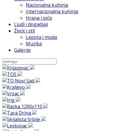
Nacionalna kuhinja
Internacionalna kuhinja
Hrana i piće
Ljudi i dogadjaji
Život i stil
Lepota i moda
Muzika
Galerije