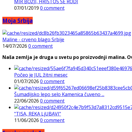
MIR BOŽJI, HRISTOS SE RODI
07/01/2019
0 comment
Moja Srbija
Maline - crveno blago Srbije
14/07/2026
0 comment
Naša zemlja je druga u svetu po proizvodnji malina. Ovi
Počeo je JUL žitni mesec
01/07/2026
0 comment
Šumadijsko lepo selo Kamenica čuveno ...
22/06/2026
0 comment
"TISA, REKA LjUBAVI"
11/06/2026
0 comment