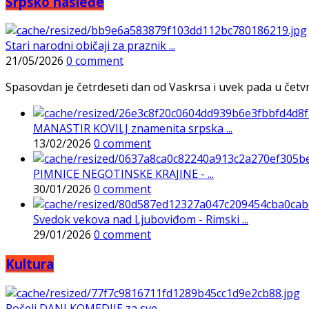
Srpsko nasleđe
Stari narodni običaji za praznik ...
21/05/2026
0 comment
Spasovdan je četrdeseti dan od Vaskrsa i uvek pada u četvrtak
MANASTIR KOVILJ znamenita srpska ...
13/02/2026
0 comment
PIMNICE NEGOTINSKE KRAJINE - ...
30/01/2026
0 comment
Svedok vekova nad Ljuboviđom - Rimski ...
29/01/2026
0 comment
Kultura
Počeli DANI KOMEDIJE za sve ...