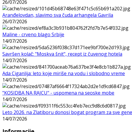
26/07/2026
Aranđelovdan, slavimo sva čuda arhangela Gavrila
26/07/2026
Maline - crveno blago Srbije
14/07/2026
Savršen kolač: "Moskva šnit", recept iz čuvenog hotela
14/07/2026
Ada Ciganlija: leto koje miriše na vodu i slobodno vreme
14/07/2026
"KOSIDBA NA RAJCU" - uspomena na seoske mobe
14/07/2026
Leto 2026. na Zlatiboru donosi bogat program za sve gene
14/07/2026
Informacije