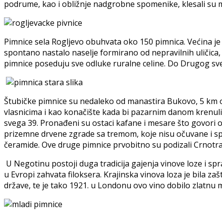
podrume, kao i obližnje nadgrobne spomenike, klesali su ma
Pimnice sela Rogljevo obuhvata oko 150 pimnica. Većina je p
spontano nastalo naselje formirano od nepravilnih uličic
pimnice poseduju sve odluke ruralne celine. Do Drugog svetsk
Štubičke pimnice su nedaleko od manastira Bukovo, 5 km o
vlasnicima i kao konačište kada bi pazarnim danom krenuli u
svega 39. Pronađeni su ostaci kafane i mesare što govori o
prizemne drvene zgrade sa tremom, koje nisu očuvane i sp
čeramide. Ove druge pimnice prvobitno su podizali Crnotravc
U Negotinu postoji duga tradicija gajenja vinove loze i spr
u Evropi zahvata filoksera. Krajinska vinova loza je bila za
države, te je tako 1921. u Londonu ovo vino dobilo zlatnu 