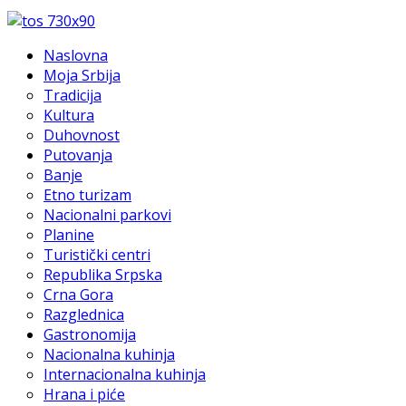
Naslovna
Moja Srbija
Tradicija
Kultura
Duhovnost
Putovanja
Banje
Etno turizam
Nacionalni parkovi
Planine
Turistički centri
Republika Srpska
Crna Gora
Razglednica
Gastronomija
Nacionalna kuhinja
Internacionalna kuhinja
Hrana i piće