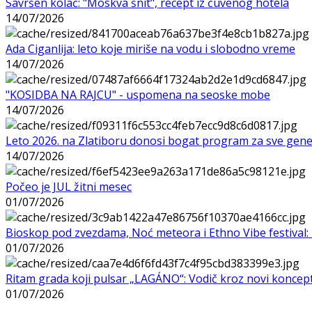
Savršen kolač: "Moskva šnit", recept iz čuvenog hotela
14/07/2026
Ada Ciganlija: leto koje miriše na vodu i slobodno vreme
14/07/2026
"KOSIDBA NA RAJCU" - uspomena na seoske mobe
14/07/2026
Leto 2026. na Zlatiboru donosi bogat program za sve gene
14/07/2026
Počeo je JUL žitni mesec
01/07/2026
Bioskop pod zvezdama, Noć meteora i Ethno Vibe festival: 
01/07/2026
Ritam grada koji pulsar „LAGÁNO“: Vodič kroz novi koncep
01/07/2026