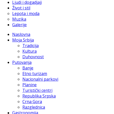
Ljudi i dogadjaji
Život i stil
Lepota i moda
Muzika
Galerije
Naslovna
Moja Srbija
Tradicija
Kultura
Duhovnost
Putovanja
Banje
Etno turizam
Nacionalni parkovi
Planine
Turistički centri
Republika Srpska
Crna Gora
Razglednica
Gastronomija