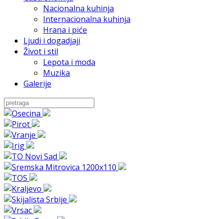
Nacionalna kuhinja
Internacionalna kuhinja
Hrana i piće
Ljudi i dogadjaji
Život i stil
Lepota i moda
Muzika
Galerije