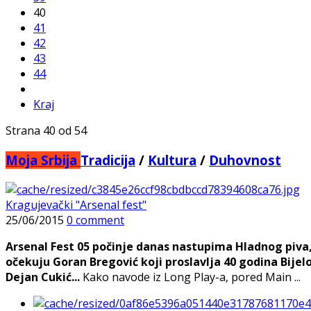
40
41
42
43
44
Kraj
Strana 40 od 54
Moja Srbija
Tradicija
/
Kultura
/
Duhovnost
Kragujevački "Arsenal fest"
25/06/2015
0 comment
Arsenal Fest 05 počinje danas nastupima Hladnog piva,
očekuju Goran Bregović koji proslavlja 40 godina Bijel
Dejan Cukić...
Kako navode iz Long Play-a, pored Main ...