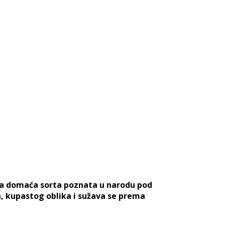
ara domaća sorta poznata u narodu pod
n, kupastog oblika i sužava se prema