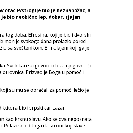
ov otac Evstrogije bio je neznabožac, a
e bio neobično lep, dobar, sjajan
 tog doba, Efrosina, koji je bio i dvorski
telejmon je svakoga dana prolazio pored
žio sa sveštenikom, Ermolajem koji ga je
a. Svi lekari su govorili da za njegove oči
a otrovnica. Prizvao je Boga u pomoć i
koji su mu se obraćali za pomoć, lečio je
ktitora bio i srpski car Lazar.
daan kao krsnu slavu. Ako se dva nepoznata
 Polazi se od toga da su oni koji slave