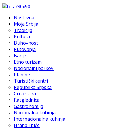
Naslovna
Moja Srbija
Tradicija
Kultura
Duhovnost
Putovanja
Banje
Etno turizam
Nacionalni parkovi
Planine
Turistički centri
Republika Srpska
Crna Gora
Razglednica
Gastronomija
Nacionalna kuhinja
Internacionalna kuhinja
Hrana i piće