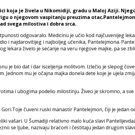
i koja je živela u Nikomidiji, gradu u Maloj Aziji. Njeg
rigu o njegovom vaspitanju preuzima otac.Pantelejmon j
d svega milostiva i dobra srca.
tpunosti odgovaralo. Medicinu je učio kod najčuvenijeg lekara
odio i najdarovitijeg i najboljeg učenika, Pantelejmona. Pan
g lekara živelo je sećanje na veru njegove majke, pa se zbli
 je bio dat i dar isceljenja molitvom. Izlečio je slepog čovek
m. Jednom mu je očajna majka donela dete koje je ujela zmij
otima i ubogima podelio milostinju. Živeo je skromno, a sve 
ori.Toje čuveni ruski manastir Pantelejmon, čiji je jedan od 
liki vašari. U Šumadiji relativno malo kuća slavi Pantelijev
no se ljube, nazivaju braćom i čestitaju jedan drugom slavu.