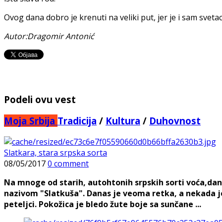
Ovog dana dobro je krenuti na veliki put, jer je i sam svetac 
Autor:Dragomir Antonić
Podeli ovu vest
Moja Srbija
Tradicija
/
Kultura
/
Duhovnost
Slatkara, stara srpska sorta
08/05/2017
0 comment
Na mnoge od starih, autohtonih srpskih sorti voća,dan
nazivom "Slatkuša". Danas je veoma retka, a nekada je
peteljci. Pokožica je bledo žute boje sa sunčane ...