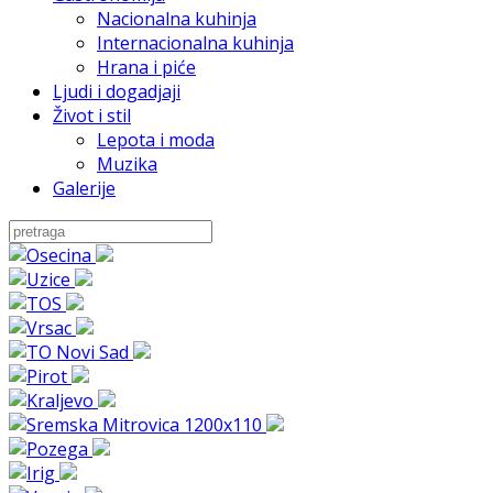
Nacionalna kuhinja
Internacionalna kuhinja
Hrana i piće
Ljudi i dogadjaji
Život i stil
Lepota i moda
Muzika
Galerije