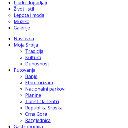
Ljudi i dogadjaji
Život i stil
Lepota i moda
Muzika
Galerije
Naslovna
Moja Srbija
Tradicija
Kultura
Duhovnost
Putovanja
Banje
Etno turizam
Nacionalni parkovi
Planine
Turistički centri
Republika Srpska
Crna Gora
Razglednica
Gastronomija