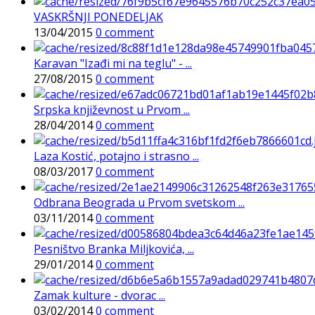
VASKRŠNJI PONEDELJAK
13/04/2015
0 comment
Karavan "Izađi mi na teglu" - ...
27/08/2015
0 comment
Srpska književnost u Prvom ...
28/04/2014
0 comment
Laza Kostić, potajno i strasno ...
08/03/2017
0 comment
Odbrana Beograda u Prvom svetskom ...
03/11/2014
0 comment
Pesništvo Branka Miljkovića, ...
29/01/2014
0 comment
Zamak kulture - dvorac ...
03/02/2014
0 comment