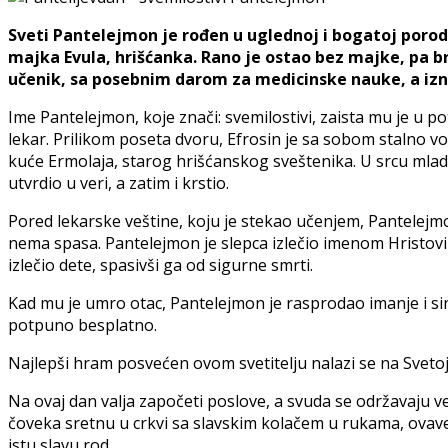
Sveti Pantelejmon je rođen u uglednoj i bogatoj porodic
majka Evula, hrišćanka. Rano je ostao bez majke, pa b
učenik, sa posebnim darom za medicinske nauke, a izna
Ime Pantelejmon, koje znači: svemilostivi, zaista mu je u po
lekar. Prilikom poseta dvoru, Efrosin je sa sobom stalno v
kuće Ermolaja, starog hrišćanskog sveštenika. U srcu mlado
utvrdio u veri, a zatim i krstio.
Pored lekarske veštine, koju je stekao učenjem, Pantelejmonu
nema spasa. Pantelejmon je slepca izlečio imenom Hristovi
izlečio dete, spasivši ga od sigurne smrti.
Kad mu je umro otac, Pantelejmon je rasprodao imanje i sir
potpuno besplatno.
Najlepši hram posvećen ovom svetitelju nalazi se na Svetoj G
Na ovaj dan valja započeti poslove, a svuda se održavaju ve
čoveka sretnu u crkvi sa slavskim kolačem u rukama, ovavez
istu slavu rod.