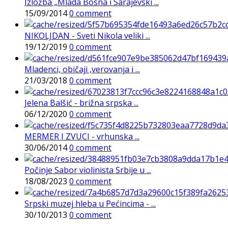
Izložba „Mlada Bosna i Sarajevski ...
15/09/2014
0 comment
NIKOLJDAN - Sveti Nikola veliki ...
19/12/2019
0 comment
Mladenci, običaji ,verovanja i ...
21/03/2018
0 comment
Jelena Balšić - brižna srpska ...
06/12/2020
0 comment
MERMER I ZVUCI - vrhunska ...
30/06/2014
0 comment
Počinje Sabor violinista Srbije u ...
18/08/2023
0 comment
Srpski muzej hleba u Pećincima - ...
30/10/2013
0 comment