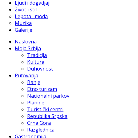
Ljudi i dogadjaji
Život i stil
Lepota i moda
Muzika
Galerije
Naslovna
Moja Srbija
Tradicija
Kultura
Duhovnost
Putovanja
Banje
Etno turizam
Nacionalni parkovi
Planine
Turistički centri
Republika Srpska
Crna Gora
Razglednica
Gastronomija