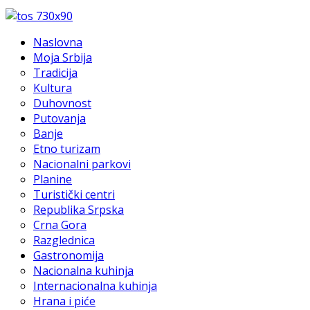
Naslovna
Moja Srbija
Tradicija
Kultura
Duhovnost
Putovanja
Banje
Etno turizam
Nacionalni parkovi
Planine
Turistički centri
Republika Srpska
Crna Gora
Razglednica
Gastronomija
Nacionalna kuhinja
Internacionalna kuhinja
Hrana i piće