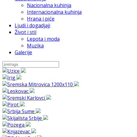
Nacionalna kuhinja
Internacionalna kuhinja
Hrana i piće
Ljudi i dogadjaji
Život i stil
Lepota i moda
Muzika
Galerije