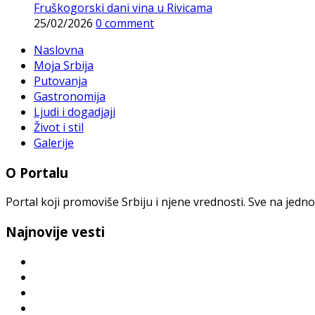
Fruškogorski dani vina u Rivicama
25/02/2026
0 comment
Naslovna
Moja Srbija
Putovanja
Gastronomija
Ljudi i dogadjaji
Život i stil
Galerije
O Portalu
Portal koji promoviše Srbiju i njene vrednosti. Sve na jedno
Najnovije vesti