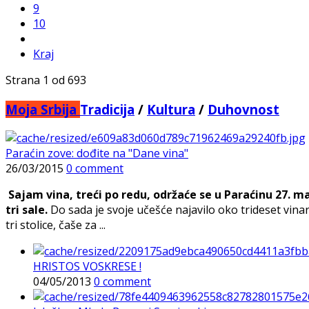
9
10
Kraj
Strana 1 od 693
Moja Srbija
Tradicija
/
Kultura
/
Duhovnost
Paraćin zove: dođite na "Dane vina"
26/03/2015
0 comment
Sajam vina, treći po redu, održaće se u Paraćinu 27. mar
tri sale.
Do sada je svoje učešće najavilo oko trideset vina
tri stolice, čaše za ...
HRISTOS VOSKRESE !
04/05/2013
0 comment