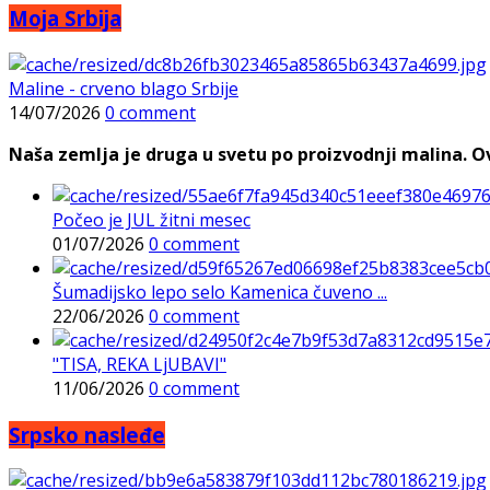
Moja Srbija
Maline - crveno blago Srbije
14/07/2026
0 comment
Naša zemlja je druga u svetu po proizvodnji malina. Ovi
Počeo je JUL žitni mesec
01/07/2026
0 comment
Šumadijsko lepo selo Kamenica čuveno ...
22/06/2026
0 comment
"TISA, REKA LjUBAVI"
11/06/2026
0 comment
Srpsko nasleđe