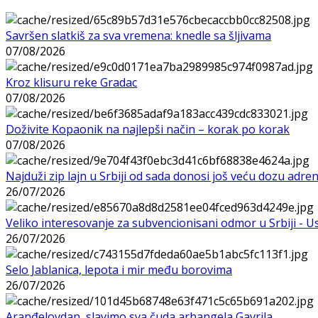
Savršen slatkiš za sva vremena: knedle sa šljivama
07/08/2026
Kroz klisuru reke Gradac
07/08/2026
Doživite Kopaonik na najlepši način – korak po korak
07/08/2026
Najduži zip lajn u Srbiji od sada donosi još veću dozu adre
26/07/2026
Veliko interesovanje za subvencionisani odmor u Srbiji - 
26/07/2026
Selo Jablanica, lepota i mir među borovima
26/07/2026
Aranđelovdan, slavimo sva čuda arhangela Gavrila