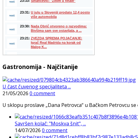
Gastronomija - Najčitanije
U čast čuvenog specijaliteta ...
21/05/2026
0 comment
U sklopu proslave „Dana Petrovca“ u Bačkom Petrovcu se održa
Savršen kolač: "Moskva šnit", ...
14/07/2026
0 comment