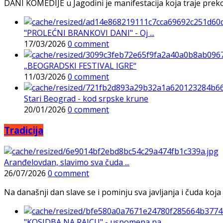
DANI KOMEDIJE u Jagodini je manifestacija koja traje preko p
"PROLEĆNI BRANKOVI DANI" - Oj ...
17/03/2026
0 comment
„BEOGRADSKI FESTIVAL IGRE“
11/03/2026
0 comment
Stari Beograd - kod srpske krune
20/01/2026
0 comment
Tradicija
Aranđelovdan, slavimo sva čuda ...
26/07/2026
0 comment
Na današnji dan slave se i pominju sva javljanja i čuda koja j
"KOSIDBA NA RAJCU" - uspomena na ...