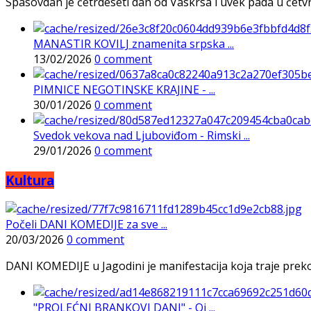
Spasovdan je četrdeseti dan od Vaskrsa i uvek pada u četvrtak
MANASTIR KOVILJ znamenita srpska ...
13/02/2026
0 comment
PIMNICE NEGOTINSKE KRAJINE - ...
30/01/2026
0 comment
Svedok vekova nad Ljuboviđom - Rimski ...
29/01/2026
0 comment
Kultura
Počeli DANI KOMEDIJE za sve ...
20/03/2026
0 comment
DANI KOMEDIJE u Jagodini je manifestacija koja traje preko p
"PROLEĆNI BRANKOVI DANI" - Oj ...