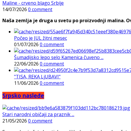
Maline - crveno blago Srbije
14/07/2026
0 comment
Naša zemlja je druga u svetu po proizvodnji malina. Ovi
Počeo je JUL žitni mesec
01/07/2026
0 comment
Šumadijsko lepo selo Kamenica čuveno ...
22/06/2026
0 comment
"TISA, REKA LjUBAVI"
11/06/2026
0 comment
Srpsko nasleđe
Stari narodni običaji za praznik ...
21/05/2026
0 comment