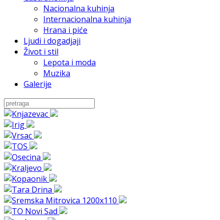
Nacionalna kuhinja
Internacionalna kuhinja
Hrana i piće
Ljudi i dogadjaji
Život i stil
Lepota i moda
Muzika
Galerije