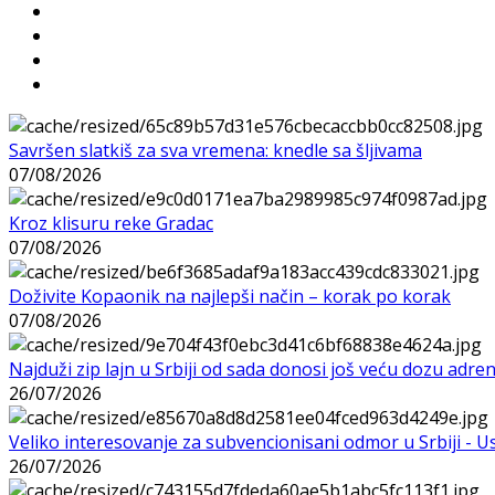
Savršen slatkiš za sva vremena: knedle sa šljivama
07/08/2026
Kroz klisuru reke Gradac
07/08/2026
Doživite Kopaonik na najlepši način – korak po korak
07/08/2026
Najduži zip lajn u Srbiji od sada donosi još veću dozu adre
26/07/2026
Veliko interesovanje za subvencionisani odmor u Srbiji - 
26/07/2026