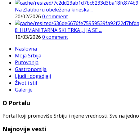
Na Zlatiboru obeležena kineska ...
20/02/2026
0 comment
8. HUMANITARNA SKI TRKA „I JA SE ...
10/03/2026
0 comment
Naslovna
Moja Srbija
Putovanja
Gastronomija
Ljudi i dogadjaji
Život i stil
Galerije
O Portalu
Portal koji promoviše Srbiju i njene vrednosti. Sve na jedno
Najnovije vesti