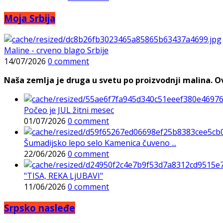
Moja Srbija
Maline - crveno blago Srbije
14/07/2026
0 comment
Naša zemlja je druga u svetu po proizvodnji malina. Ovi
Počeo je JUL žitni mesec
01/07/2026
0 comment
Šumadijsko lepo selo Kamenica čuveno ...
22/06/2026
0 comment
"TISA, REKA LjUBAVI"
11/06/2026
0 comment
Srpsko nasleđe