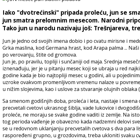
Iako "dvotrećinski" pripada proleću, jun se sm
jun smatra prelomnim mesecom. Narodni pripov
Tako jun u narodu nazivaju još: Trešnjareva, treš
Jun je jedno od svojih imena dobio i po cvatu mirisne i med
Grka maslina, kod Germana hrast, kod Arapa palma ... Naši d
po verovanju, štite od gromova.
Jun je, po pravilu, topliji i sunčaniji od maja. Srednja me
iznenađuju, jer je u pitanju mesec koji se ubraja u red najk
godine kada je bio najtopliji mesec u godini, ali u pojedini
uzroke ovakvom promenljivom vremenu nalaze u povremenom
u nižim slojevima, kao i uslove za stvaranje olujnih oblaka 
Sa smenom godišnjih doba, proleća i leta, nastaje i smena 
precvetali cvetovi ukrasnog šiblja, vade lukovice i dvogodišn
proleće, ne moraju se svake godine vaditi iz zemlje. Na is
tog perioda vađenje je obavezno kada nadzemni delovi svenu
se u redovnom uklanjanju precvetalih cvetova s dva para lis
raspoređeni grupno, u grozdovima, treba ukloniti svaku cva