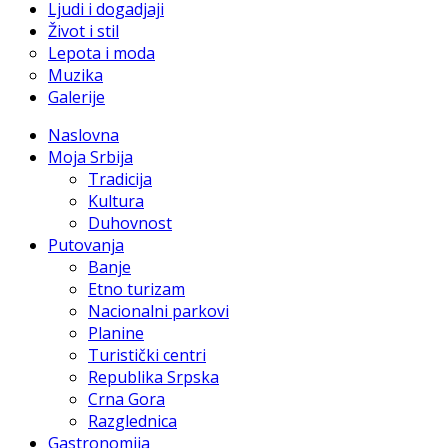
Ljudi i dogadjaji
Život i stil
Lepota i moda
Muzika
Galerije
Naslovna
Moja Srbija
Tradicija
Kultura
Duhovnost
Putovanja
Banje
Etno turizam
Nacionalni parkovi
Planine
Turistički centri
Republika Srpska
Crna Gora
Razglednica
Gastronomija