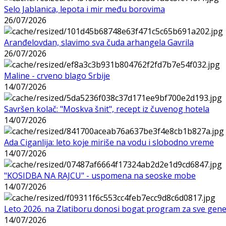
Selo Jablanica, lepota i mir među borovima
26/07/2026
Aranđelovdan, slavimo sva čuda arhangela Gavrila
26/07/2026
Maline - crveno blago Srbije
14/07/2026
Savršen kolač: "Moskva šnit", recept iz čuvenog hotela
14/07/2026
Ada Ciganlija: leto koje miriše na vodu i slobodno vreme
14/07/2026
"KOSIDBA NA RAJCU" - uspomena na seoske mobe
14/07/2026
Leto 2026. na Zlatiboru donosi bogat program za sve gene
14/07/2026