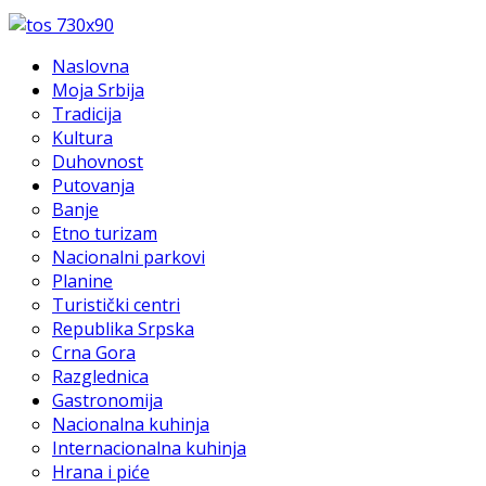
Naslovna
Moja Srbija
Tradicija
Kultura
Duhovnost
Putovanja
Banje
Etno turizam
Nacionalni parkovi
Planine
Turistički centri
Republika Srpska
Crna Gora
Razglednica
Gastronomija
Nacionalna kuhinja
Internacionalna kuhinja
Hrana i piće