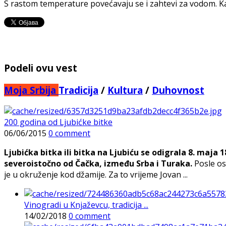
S rastom temperature povećavaju se i zahtevi za vodom. Kak
Podeli ovu vest
Moja Srbija
Tradicija
/
Kultura
/
Duhovnost
200 godina od Ljubićke bitke
06/06/2015
0 comment
Ljubićka bitka ili bitka na Ljubiću se odigrala 8. maja
severoistočno od Čačka, između Srba i Turaka.
Posle os
je u okruženje kod džamije. Za to vrijeme Jovan ...
Vinogradi u Knjaževcu, tradicija ...
14/02/2018
0 comment