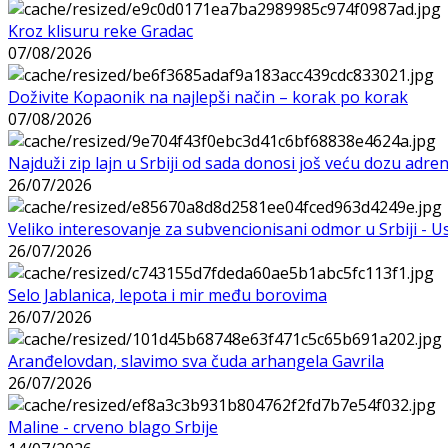
Kroz klisuru reke Gradac
07/08/2026
Doživite Kopaonik na najlepši način – korak po korak
07/08/2026
Najduži zip lajn u Srbiji od sada donosi još veću dozu adre
26/07/2026
Veliko interesovanje za subvencionisani odmor u Srbiji - 
26/07/2026
Selo Jablanica, lepota i mir među borovima
26/07/2026
Aranđelovdan, slavimo sva čuda arhangela Gavrila
26/07/2026
Maline - crveno blago Srbije