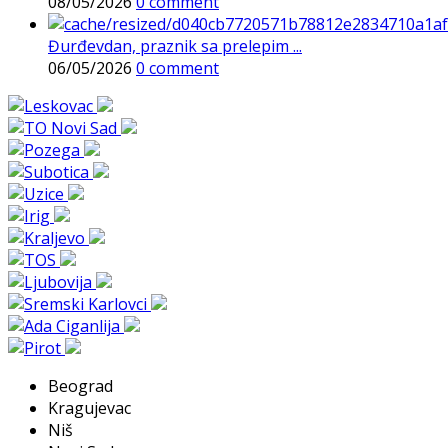
08/05/2026
0 comment
Đurđevdan, praznik sa prelepim ...
06/05/2026
0 comment
Beograd
Kragujevac
Niš