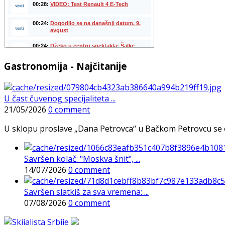
Gastronomija - Najčitanije
U čast čuvenog specijaliteta ...
21/05/2026
0 comment
U sklopu proslave „Dana Petrovca“ u Bačkom Petrovcu se održa
Savršen kolač: "Moskva šnit", ...
14/07/2026
0 comment
Savršen slatkiš za sva vremena: ...
07/08/2026
0 comment