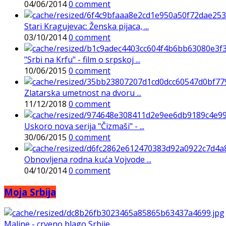
04/06/2014
0 comment
Stari Kragujevac: Ženska pijaca, ...
03/10/2014
0 comment
"Srbi na Krfu" - film o srpskoj ...
10/06/2015
0 comment
Zlatarska umetnost na dvoru ...
11/12/2018
0 comment
Uskoro nova serija "Čizmaši" - ...
30/06/2015
0 comment
Obnovljena rodna kuća Vojvode ...
04/10/2014
0 comment
Moja Srbija
Maline - crveno blago Srbije