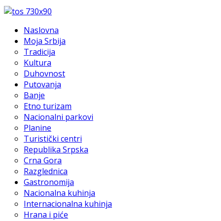
Naslovna
Moja Srbija
Tradicija
Kultura
Duhovnost
Putovanja
Banje
Etno turizam
Nacionalni parkovi
Planine
Turistički centri
Republika Srpska
Crna Gora
Razglednica
Gastronomija
Nacionalna kuhinja
Internacionalna kuhinja
Hrana i piće