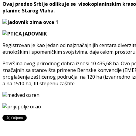
Ovaj predeo Srbije odlikuje se visokoplaninskim kras
planine Starog Vlaha.
Registrovan je kao jedan od najznačajnijih centara diverzite
etnološkim i spomeničkim svojstvima, daje celom prostoru
Površina ovog prirodnog dobra iznosi 10.435,68 ha. Ovo po
značajnih sa stanovišta primene Bernske konvencije (EMERALD
proglašenja zaštićenog područja, na 120 ha (izvanredno izr
a na 1510 ha, III stepenu zaštite.