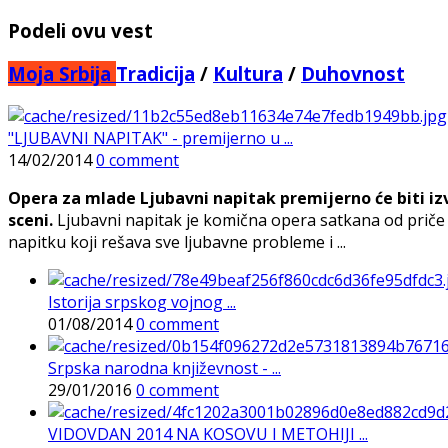
Podeli ovu vest
Moja Srbija
Tradicija
/
Kultura
/
Duhovnost
"LJUBAVNI NAPITAK" - premijerno u ...
14/02/2014
0 comment
Opera za mlade Ljubavni napitak premijerno će biti iz
sceni.
Ljubavni napitak je komična opera satkana od priče o 
napitku koji rešava sve ljubavne probleme i ...
Istorija srpskog vojnog ...
01/08/2014
0 comment
Srpska narodna književnost - ...
29/01/2016
0 comment
VIDOVDAN 2014 NA KOSOVU I METOHIJI ...