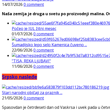
14/07/2026
0 comment
Naša zemlja je druga u svetu po proizvodnji malina. Ovi
Počeo je JUL žitni mesec
01/07/2026
0 comment
Šumadijsko lepo selo Kamenica čuveno ...
22/06/2026
0 comment
"TISA, REKA LjUBAVI"
11/06/2026
0 comment
Srpsko nasleđe
Stari narodni običaji za praznik ...
21/05/2026
0 comment
Spasovdan je četrdeseti dan od Vaskrsa i uvek pada u četvrtak