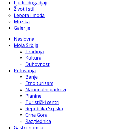
Ljudi i dogadjaji
Život i stil
Lepota i moda
Muzika
Galerije
Naslovna
Moja Srbija
Tradicija
Kultura
Duhovnost
Putovanja
Banje
Etno turizam
Nacionalni parkovi
Planine
Turistički centri
Republika Srpska
Crna Gora
Razglednica
Gastronomija