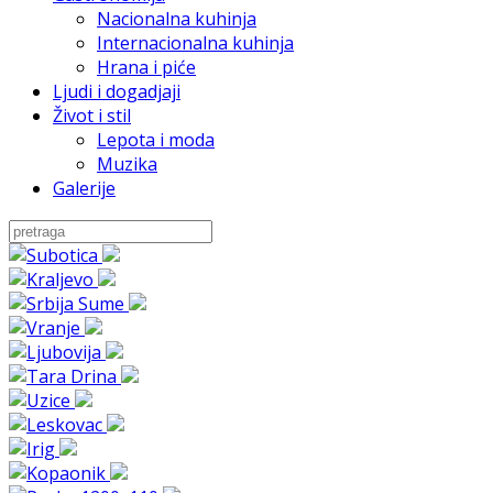
Nacionalna kuhinja
Internacionalna kuhinja
Hrana i piće
Ljudi i dogadjaji
Život i stil
Lepota i moda
Muzika
Galerije