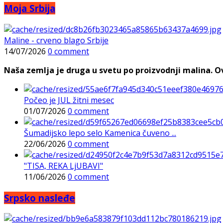
Moja Srbija
Maline - crveno blago Srbije
14/07/2026
0 comment
Naša zemlja je druga u svetu po proizvodnji malina. Ovi
Počeo je JUL žitni mesec
01/07/2026
0 comment
Šumadijsko lepo selo Kamenica čuveno ...
22/06/2026
0 comment
"TISA, REKA LjUBAVI"
11/06/2026
0 comment
Srpsko nasleđe