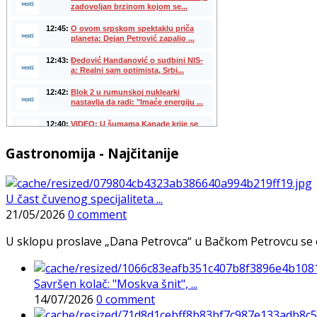
Gastronomija - Najčitanije
U čast čuvenog specijaliteta ...
21/05/2026
0 comment
U sklopu proslave „Dana Petrovca“ u Bačkom Petrovcu se održa
Savršen kolač: "Moskva šnit", ...
14/07/2026
0 comment