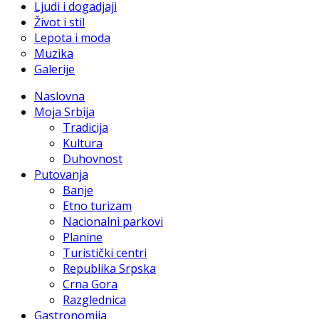
Ljudi i dogadjaji
Život i stil
Lepota i moda
Muzika
Galerije
Naslovna
Moja Srbija
Tradicija
Kultura
Duhovnost
Putovanja
Banje
Etno turizam
Nacionalni parkovi
Planine
Turistički centri
Republika Srpska
Crna Gora
Razglednica
Gastronomija