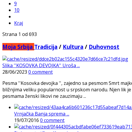
9
10
Kraj
Strana 1 od 693
Moja Srbija
Tradicija
/
Kultura
/
Duhovnost
Slika ''KOSOVKA DEVOJKA'' Uroša ...
28/06/2023
0 comment
Pesma ''Kosovka devojka '', zajedno sa pesmom Smrt majke
bližnjima veliku popularnost u srpskom narodu. Njen lik j
pesmama ženski likovi ne zauzimaju ...
Vrnjačka Banja sprema ...
19/07/2016
0 comment