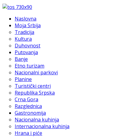
Naslovna
Moja Srbija
Tradicija
Kultura
Duhovnost
Putovanja
Banje
Etno turizam
Nacionalni parkovi
Planine
Turistički centri
Republika Srpska
Crna Gora
Razglednica
Gastronomija
Nacionalna kuhinja
Internacionalna kuhinja
Hrana i piće