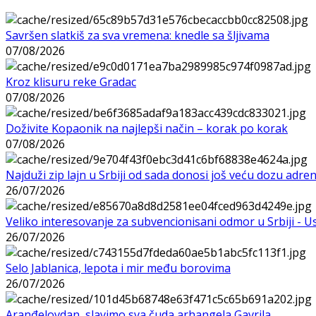
Savršen slatkiš za sva vremena: knedle sa šljivama
07/08/2026
Kroz klisuru reke Gradac
07/08/2026
Doživite Kopaonik na najlepši način – korak po korak
07/08/2026
Najduži zip lajn u Srbiji od sada donosi još veću dozu adre
26/07/2026
Veliko interesovanje za subvencionisani odmor u Srbiji - 
26/07/2026
Selo Jablanica, lepota i mir među borovima
26/07/2026
Aranđelovdan, slavimo sva čuda arhangela Gavrila