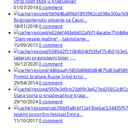
Strip opet stiže u Kragujevac!
01/07/2014
0 comment
Bogojavljensko plivanje za Časni ...
18/01/2018
0 comment
"Dani vesele mašine" - takmičenje ...
15/09/2013
0 comment
Jadarski pravoslavni biser - ...
16/12/2020
0 comment
Pomoć bratske Rusije Srbiji kroz ...
29/04/2014
0 comment
Stara sorta iz knjaževačkog kraja ...
29/10/2024
0 comment
Jesenji pozorišni festival Emira ...
11/10/2017
0 comment