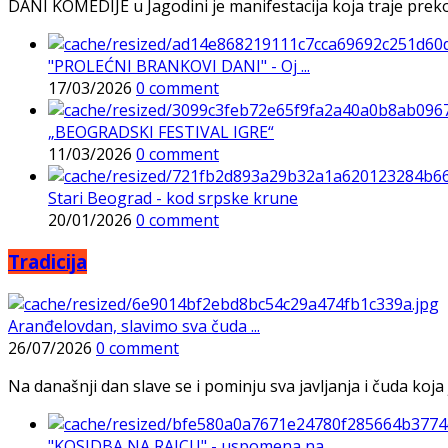
DANI KOMEDIJE u Jagodini je manifestacija koja traje preko p
"PROLEĆNI BRANKOVI DANI" - Oj ...
17/03/2026
0 comment
„BEOGRADSKI FESTIVAL IGRE“
11/03/2026
0 comment
Stari Beograd - kod srpske krune
20/01/2026
0 comment
Tradicija
Aranđelovdan, slavimo sva čuda ...
26/07/2026
0 comment
Na današnji dan slave se i pominju sva javljanja i čuda koja j
"KOSIDBA NA RAJCU" - uspomena na ...