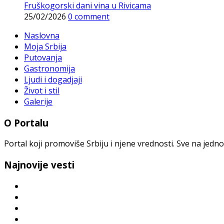
Fruškogorski dani vina u Rivicama
25/02/2026
0 comment
Naslovna
Moja Srbija
Putovanja
Gastronomija
Ljudi i dogadjaji
Život i stil
Galerije
O Portalu
Portal koji promoviše Srbiju i njene vrednosti. Sve na jedno
Najnovije vesti