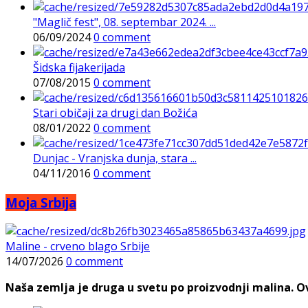
"Maglič fest", 08. septembar 2024. ...
06/09/2024
0 comment
Šidska fijakerijada
07/08/2015
0 comment
Stari običaji za drugi dan Božića
08/01/2022
0 comment
Dunjac - Vranjska dunja, stara ...
04/11/2016
0 comment
Moja Srbija
Maline - crveno blago Srbije
14/07/2026
0 comment
Naša zemlja je druga u svetu po proizvodnji malina. Ovi