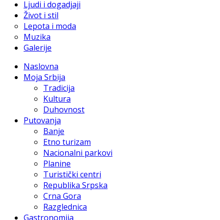
Ljudi i dogadjaji
Život i stil
Lepota i moda
Muzika
Galerije
Naslovna
Moja Srbija
Tradicija
Kultura
Duhovnost
Putovanja
Banje
Etno turizam
Nacionalni parkovi
Planine
Turistički centri
Republika Srpska
Crna Gora
Razglednica
Gastronomija