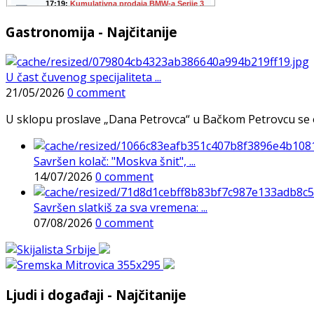
Gastronomija - Najčitanije
U čast čuvenog specijaliteta ...
21/05/2026
0 comment
U sklopu proslave „Dana Petrovca“ u Bačkom Petrovcu se održa
Savršen kolač: "Moskva šnit", ...
14/07/2026
0 comment
Savršen slatkiš za sva vremena: ...
07/08/2026
0 comment
Ljudi i događaji - Najčitanije