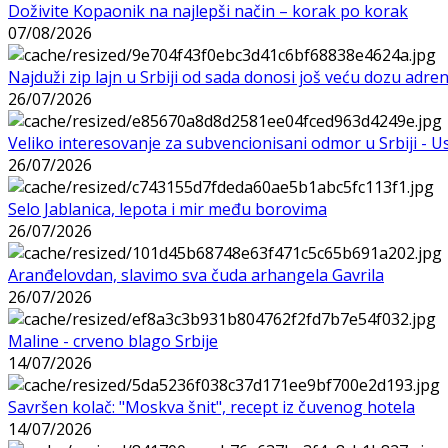
Doživite Kopaonik na najlepši način – korak po korak
07/08/2026
Najduži zip lajn u Srbiji od sada donosi još veću dozu adre
26/07/2026
Veliko interesovanje za subvencionisani odmor u Srbiji - 
26/07/2026
Selo Jablanica, lepota i mir među borovima
26/07/2026
Aranđelovdan, slavimo sva čuda arhangela Gavrila
26/07/2026
Maline - crveno blago Srbije
14/07/2026
Savršen kolač: "Moskva šnit", recept iz čuvenog hotela
14/07/2026