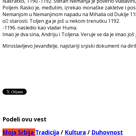
Nakratko, 1190.-1192. Stefan Nemanja je poverio vladavin
Poljem. Rasko je, međutim, izrekao monaške zakletve i po
Nemanjom u Nemanjinom napadu na Mihaila od Duklje 118
o starosti. Toljen ga je još u nekom trenutku 1192.
-1196. nasledio kao vladar Huma.
Imao je dva sina, Andriju i Toljena. Veruje se da je imao još 
Miroslavljevo Jevanđelje, najstariji srpski dokument na diril
Podeli ovu vest
Moja Srbija
Tradicija
/
Kultura
/
Duhovnost