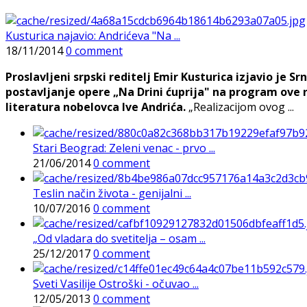
Kusturica najavio: Andrićeva "Na ...
18/11/2014
0 comment
Proslavljeni srpski reditelj Emir Kusturica izjavio je
postavljanje opere „Na Drini ćuprija" na program ove r
literatura nobelovca Ive Andrića.
„Realizacijom ovog ...
Stari Beograd: Zeleni venac - prvo ...
21/06/2014
0 comment
Teslin način života - genijalni ...
10/07/2016
0 comment
„Od vladara do svetitelja – osam ...
25/12/2017
0 comment
Sveti Vasilije Ostroški - očuvao ...
12/05/2013
0 comment