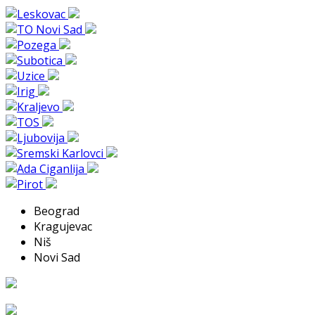
Beograd
Kragujevac
Niš
Novi Sad