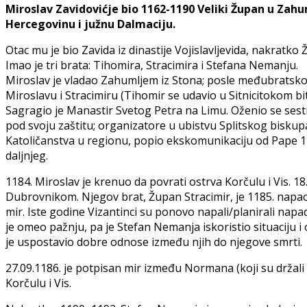
Miroslav Zavidovićje bio 1162-1190 Veliki Župan u Za
Hercegovinu i južnu Dalmaciju.
Otac mu je bio Zavida iz dinastije Vojislavljevida, nakratko
Imao je tri brata: Tihomira, Stracimira i Stefana Nemanju.
Miroslav je vladao Zahumljem iz Stona; posle međubratskog
Miroslavu i Stracimiru (Tihomir se udavio u Sitnicitokom bit
Sagragio je Manastir Svetog Petra na Limu. Oženio se sest
pod svoju zaštitu; organizatore u ubistvu Splitskog bisku
Katoličanstva u regionu, popio ekskomunikaciju od Pape 118
daljnjeg.
1184. Miroslav je krenuo da povrati ostrva Korčulu i Vis. 18
Dubrovnikom. Njegov brat, Župan Stracimir, je 1185. napao
mir. Iste godine Vizantinci su ponovo napali/planirali nap
je omeo pažnju, pa je Stefan Nemanja iskoristio situaciju i 
je uspostavio dobre odnose između njih do njegove smrti.
27.09.1186. je potpisan mir između Normana (koji su držali 
Korčulu i Vis.