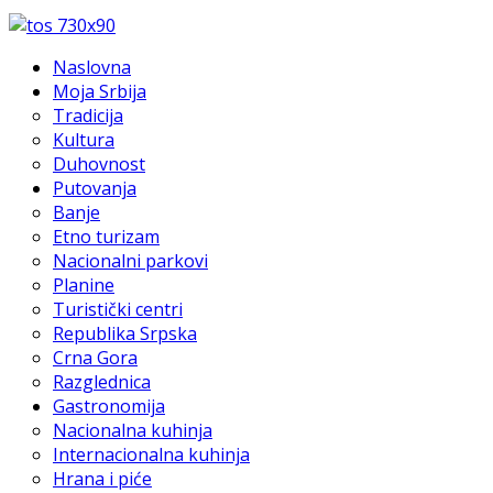
Naslovna
Moja Srbija
Tradicija
Kultura
Duhovnost
Putovanja
Banje
Etno turizam
Nacionalni parkovi
Planine
Turistički centri
Republika Srpska
Crna Gora
Razglednica
Gastronomija
Nacionalna kuhinja
Internacionalna kuhinja
Hrana i piće