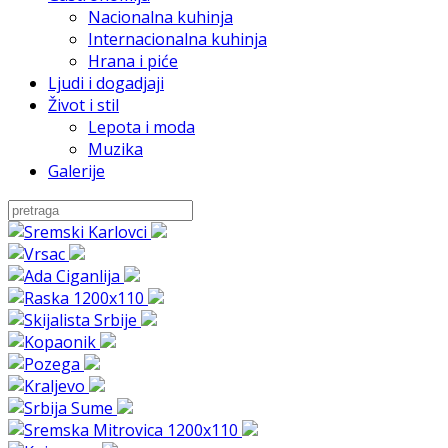
Nacionalna kuhinja
Internacionalna kuhinja
Hrana i piće
Ljudi i dogadjaji
Život i stil
Lepota i moda
Muzika
Galerije