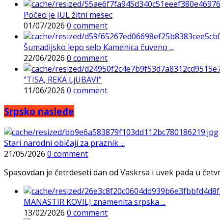
Počeo je JUL žitni mesec
01/07/2026
0 comment
Šumadijsko lepo selo Kamenica čuveno ...
22/06/2026
0 comment
"TISA, REKA LjUBAVI"
11/06/2026
0 comment
Srpsko nasleđe
Stari narodni običaji za praznik ...
21/05/2026
0 comment
Spasovdan je četrdeseti dan od Vaskrsa i uvek pada u četvrtak
MANASTIR KOVILJ znamenita srpska ...
13/02/2026
0 comment