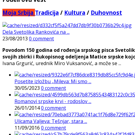
Moja Srbija
Tradicija
/
Kultura
/
Duhovnost
Dela Svetolika Rankovića na ...
23/08/2013
0 comment
Povodom 150 godina od rođenja srpskog pisca Svetolika 
svojih zbirki i Rukopisnog odeljenja Matice srpske ko
Ivana Grgurić, urednik Miro Vuksanović, a može se ...
Posetite izložbu „Mileva: Mi smo ...
30/05/2023
0 comment
Romanovi srpske krvi - rodoslov ...
26/01/2014
0 comment
Ulicama Valjeva: Tešnjar, stara ...
11/09/2016
0 comment