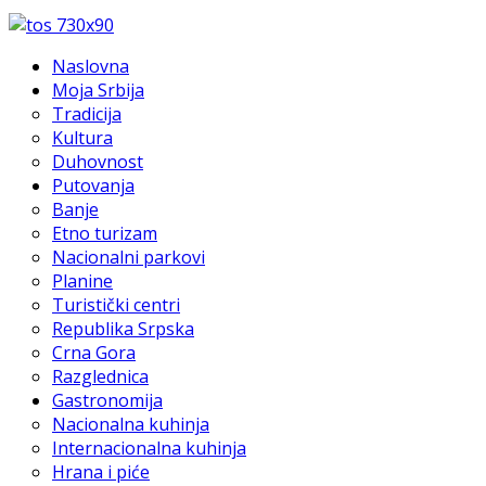
Naslovna
Moja Srbija
Tradicija
Kultura
Duhovnost
Putovanja
Banje
Etno turizam
Nacionalni parkovi
Planine
Turistički centri
Republika Srpska
Crna Gora
Razglednica
Gastronomija
Nacionalna kuhinja
Internacionalna kuhinja
Hrana i piće