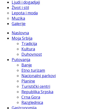
Ljudi i dogadjaji
Život i stil
Lepota i moda
Muzika
Galerije
Naslovna
Moja Srbija
Tradicija
Kultura
Duhovnost
Putovanja
Banje
Etno turizam
Nacionalni parkovi
Planine
Turistički centri
Republika Srpska
Crna Gora
Razglednica
Gastronomija