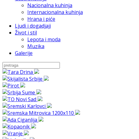
Nacionalna kuhinja
Internacionalna kuhinja
Hrana i piće
Ljudi i dogadjaji
Život i stil
Lepota i moda
Muzika
Galerije