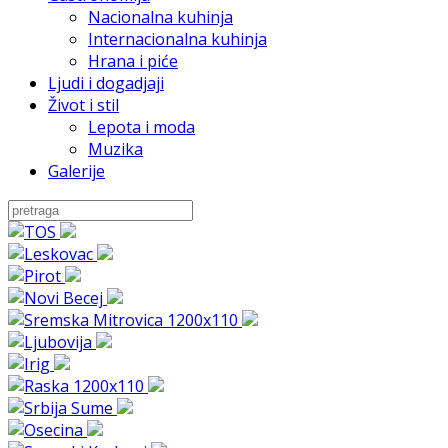
Nacionalna kuhinja
Internacionalna kuhinja
Hrana i piće
Ljudi i dogadjaji
Život i stil
Lepota i moda
Muzika
Galerije