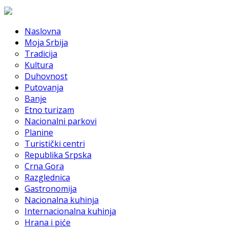
Naslovna
Moja Srbija
Tradicija
Kultura
Duhovnost
Putovanja
Banje
Etno turizam
Nacionalni parkovi
Planine
Turistički centri
Republika Srpska
Crna Gora
Razglednica
Gastronomija
Nacionalna kuhinja
Internacionalna kuhinja
Hrana i piće