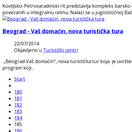
Koviljsko-Petrovaradinski rit predstavlja kompleks barsko
povezanih u integralnu celinu. Nalazi se u jugoistočnoj Ba
Beograd - Vaš domaćin, nova turistička tura
22/07/2014
Objavljeno u
Turistički centri
„Beograd Vaš domaćin", nova turistička tur koja je uvršte
program koji…
Start
180
181
182
183
184
185
186