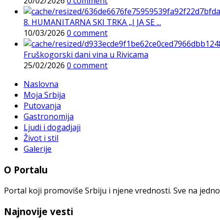
20/02/2026
0 comment
8. HUMANITARNA SKI TRKA „I JA SE ...
10/03/2026
0 comment
Fruškogorski dani vina u Rivicama
25/02/2026
0 comment
Naslovna
Moja Srbija
Putovanja
Gastronomija
Ljudi i dogadjaji
Život i stil
Galerije
O Portalu
Portal koji promoviše Srbiju i njene vrednosti. Sve na jedno
Najnovije vesti