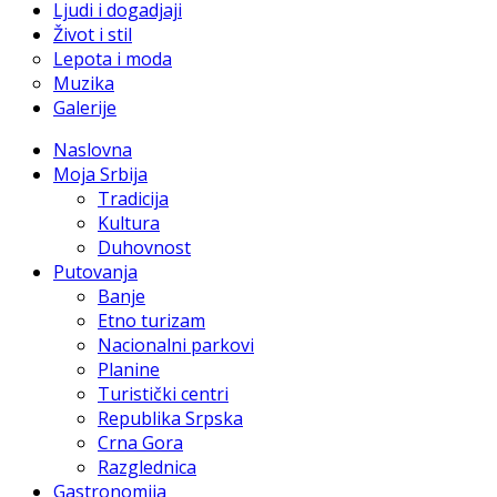
Ljudi i dogadjaji
Život i stil
Lepota i moda
Muzika
Galerije
Naslovna
Moja Srbija
Tradicija
Kultura
Duhovnost
Putovanja
Banje
Etno turizam
Nacionalni parkovi
Planine
Turistički centri
Republika Srpska
Crna Gora
Razglednica
Gastronomija