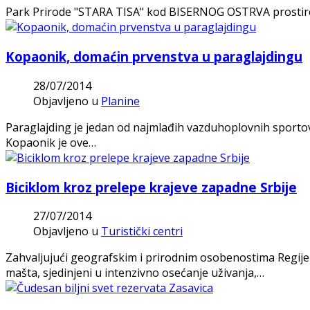
Park Prirode "STARA TISA" kod BISERNOG OSTRVA prostire se
Kopaonik, domaćin prvenstva u paraglajdingu
28/07/2014
Objavljeno u
Planine
Paraglajding je jedan od najmlađih vazduhoplovnih sportova
Kopaonik je ove…
Biciklom kroz prelepe krajeve zapadne Srbije
27/07/2014
Objavljeno u
Turistički centri
Zahvaljujući geografskim i prirodnim osobenostima Regije Z
mašta, sjedinjeni u intenzivno osećanje uživanja,…