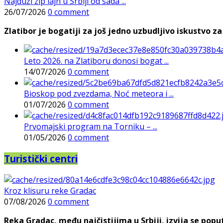
Najduži zip lajn u Srbiji od sada ...
26/07/2026
0 comment
Zlatibor je bogatiji za još jedno uzbudljivo iskustvo za 
Leto 2026. na Zlatiboru donosi bogat ...
14/07/2026
0 comment
Bioskop pod zvezdama, Noć meteora i ...
01/07/2026
0 comment
Prvomajski program na Torniku – ...
01/05/2026
0 comment
Turistički centri
Kroz klisuru reke Gradac
07/08/2026
0 comment
Reka Gradac, među najčistijima u Srbiji, izvija se poput 