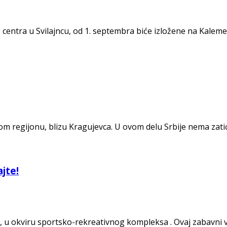
 centra u Svilajncu, od 1. septembra biće izložene na Kale
kom regijonu, blizu Kragujevca. U ovom delu Srbije nema zat
jte!
 u okviru sportsko-rekreativnog kompleksa . Ovaj zabavni 