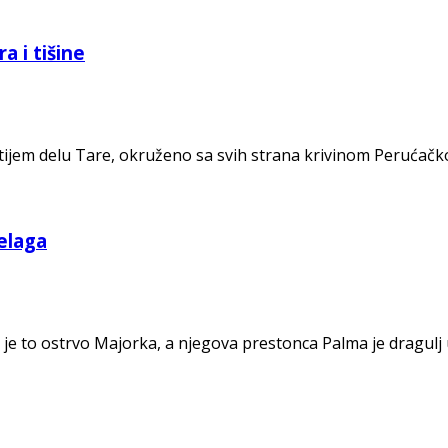
a i tišine
itijem delu Tare, okruženo sa svih strana krivinom Perućač
elaga
 je to ostrvo Majorka, a njegova prestonca Palma je dragulj