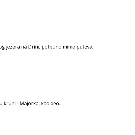
kog jezera na Drini, potpuno mimo puteva,
 u kruni"! Majorka, kao deo…