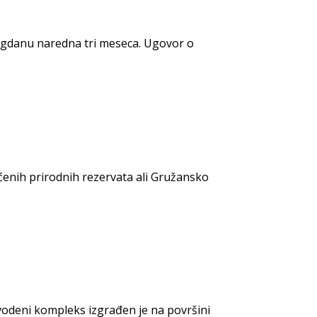
megdanu naredna tri meseca. Ugovor o
ićenih prirodnih rezervata ali Gružansko
vodeni kompleks izgrađen je na površini