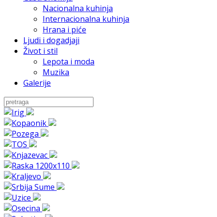
Nacionalna kuhinja
Internacionalna kuhinja
Hrana i piće
Ljudi i dogadjaji
Život i stil
Lepota i moda
Muzika
Galerije