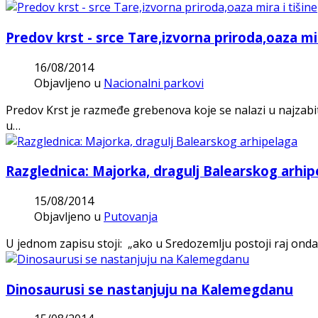
Predov krst - srce Tare,izvorna priroda,oaza mir
16/08/2014
Objavljeno u
Nacionalni parkovi
Predov Krst je razmeđe grebenova koje se nalazi u najzab
u…
Razglednica: Majorka, dragulj Balearskog arhip
15/08/2014
Objavljeno u
Putovanja
U jednom zapisu stoji: „ako u Sredozemlju postoji raj onda
Dinosaurusi se nastanjuju na Kalemegdanu