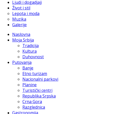
Ljudi i dogadjaji
Život i stil
Lepota i moda
Muzika
Galerije
Naslovna
Moja Srbija
Tradicija
Kultura
Duhovnost
Putovanja
Banje
Etno turizam
Nacionalni parkovi
Planine
Turistički centri
Republika Srpska
Crna Gora
Razglednica
Gastronomija