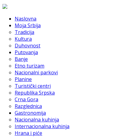
Naslovna
Moja Srbija
Tradicija
Kultura
Duhovnost
Putovanja
Banje
Etno turizam
Nacionalni parkovi
Planine
Turistički centri
Republika Srpska
Crna Gora
Razglednica
Gastronomija
Nacionalna kuhinja
Internacionalna kuhinja
Hrana i piće