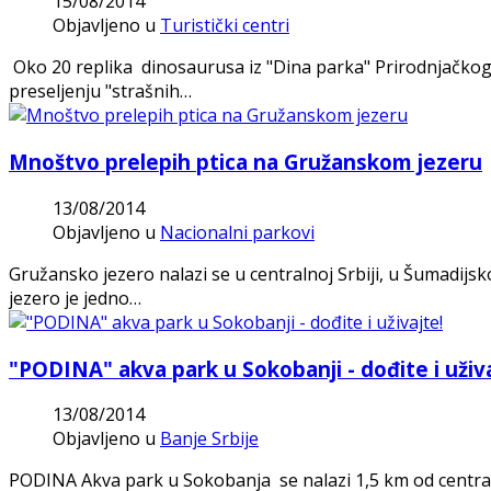
15/08/2014
Objavljeno u
Turistički centri
Oko 20 replika dinosaurusa iz "Dina parka" Prirodnjačkog
preseljenju "strašnih…
Mnoštvo prelepih ptica na Gružanskom jezeru
13/08/2014
Objavljeno u
Nacionalni parkovi
Gružansko jezero nalazi se u centralnoj Srbiji, u Šumadijs
jezero je jedno…
"PODINA" akva park u Sokobanji - dođite i uživa
13/08/2014
Objavljeno u
Banje Srbije
PODINA Akva park u Sokobanja se nalazi 1,5 km od centra,