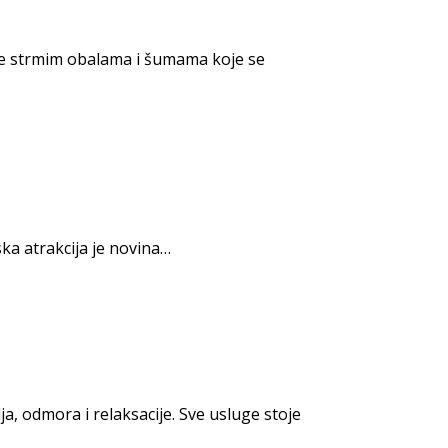
uje strmim obalama i šumama koje se
ka atrakcija je novina…
a, odmora i relaksacije. Sve usluge stoje