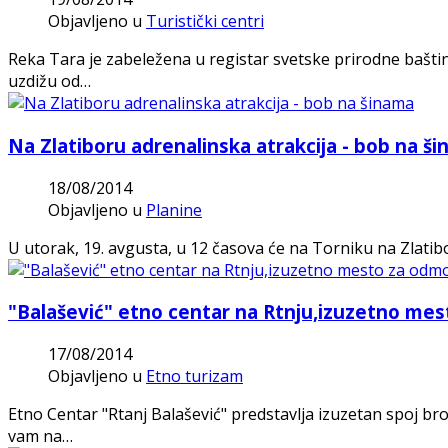
Objavljeno u
Turistički centri
Reka Tara je zabeležena u registar svetske prirodne bašti
uzdižu od…
Na Zlatiboru adrenalinska atrakcija - bob na š
18/08/2014
Objavljeno u
Planine
U utorak, 19. avgusta, u 12 časova će na Torniku na Zlatib
"Balašević" etno centar na Rtnju,izuzetno mest
17/08/2014
Objavljeno u
Etno turizam
Etno Centar "Rtanj Balašević" predstavlja izuzetan spoj bro
vam na…