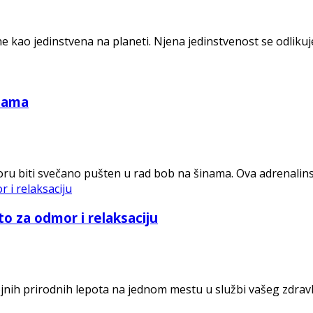
ne kao jedinstvena na planeti. Njena jedinstvenost se odlik
inama
oru biti svečano pušten u rad bob na šinama. Ova adrenalins
o za odmor i relaksaciju
jnih prirodnih lepota na jednom mestu u službi vašeg zdravlj