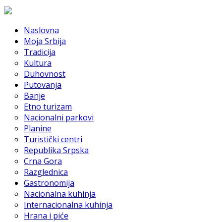
Naslovna
Moja Srbija
Tradicija
Kultura
Duhovnost
Putovanja
Banje
Etno turizam
Nacionalni parkovi
Planine
Turistički centri
Republika Srpska
Crna Gora
Razglednica
Gastronomija
Nacionalna kuhinja
Internacionalna kuhinja
Hrana i piće