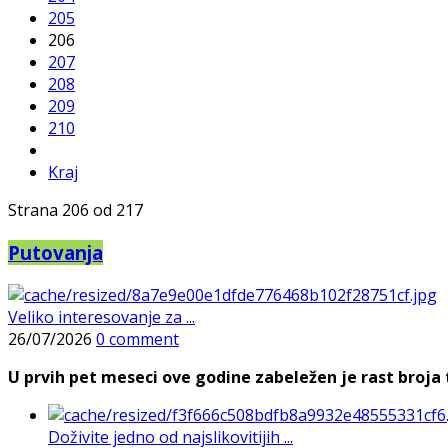
205
206
207
208
209
210
Kraj
Strana 206 od 217
Putovanja
Veliko interesovanje za ...
26/07/2026
0 comment
U prvih pet meseci ove godine zabeležen je rast broja t
Doživite jedno od najslikovitijih ...