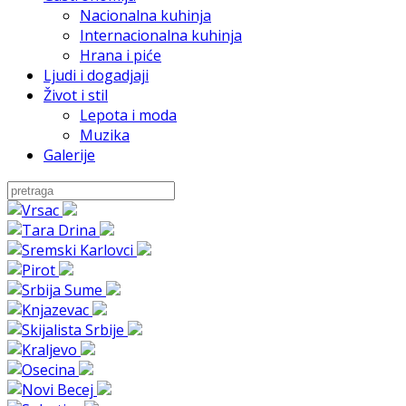
Nacionalna kuhinja
Internacionalna kuhinja
Hrana i piće
Ljudi i dogadjaji
Život i stil
Lepota i moda
Muzika
Galerije