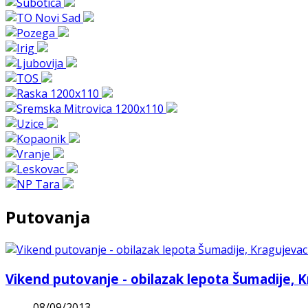
Putovanja
Vikend putovanje - obilazak lepota Šumadije, 
08/09/2013