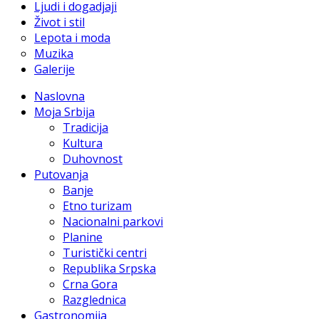
Ljudi i dogadjaji
Život i stil
Lepota i moda
Muzika
Galerije
Naslovna
Moja Srbija
Tradicija
Kultura
Duhovnost
Putovanja
Banje
Etno turizam
Nacionalni parkovi
Planine
Turistički centri
Republika Srpska
Crna Gora
Razglednica
Gastronomija