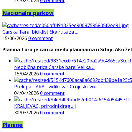
24/02/2025
0 comment
Nacionalni parkovi
Carska Tara, biciklistička ruta za ...
15/06/2026
0 comment
Planina Tara je carica među planinama u Srbiji. Ako želi
Neobična ptica Carske bare: Velika ...
15/04/2026
0 comment
Prelepa TARA - vidikovac Crnjeskovo
04/04/2026
0 comment
KRALJEVAC, prirodni dragulj
30/03/2026
0 comment
Planine