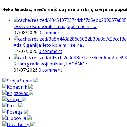
Reka Gradac, među najčistijima u Srbiji, izvija se poput 
Doživite Kopaonik na najlepši način – ...
07/08/2026
0 comment
Ada Ciganlija: leto koje miriše na ...
14/07/2026
0 comment
Ritam grada koji pulsar „LAGÁNO“: ...
01/07/2026
0 comment