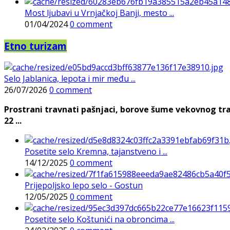
Most ljubavi u Vrnjačkoj Banji, mesto ...
01/04/2024
0 comment
Etno turizam
Selo Jablanica, lepota i mir među ...
26/07/2026
0 comment
Prostrani travnati pašnjaci, borove šume vekovnog tra
22 ...
Posetite selo Kremna, tajanstveno i ...
14/12/2025
0 comment
Prijepoljsko lepo selo - Gostun
12/05/2025
0 comment
Posetite selo Koštunići na obroncima ...