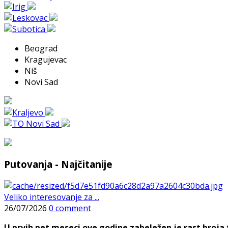
Beograd
Kragujevac
Niš
Novi Sad
Putovanja - Najčitanije
Veliko interesovanje za ...
26/07/2026
0 comment
U prvih pet meseci ove godine zabeležen je rast broja t