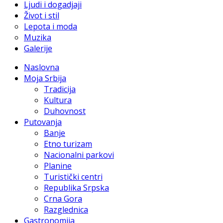
Ljudi i dogadjaji
Život i stil
Lepota i moda
Muzika
Galerije
Naslovna
Moja Srbija
Tradicija
Kultura
Duhovnost
Putovanja
Banje
Etno turizam
Nacionalni parkovi
Planine
Turistički centri
Republika Srpska
Crna Gora
Razglednica
Gastronomija