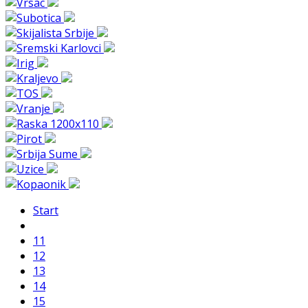
Start
11
12
13
14
15