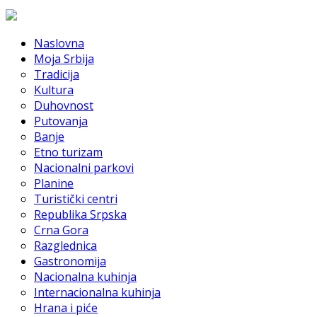
Naslovna
Moja Srbija
Tradicija
Kultura
Duhovnost
Putovanja
Banje
Etno turizam
Nacionalni parkovi
Planine
Turistički centri
Republika Srpska
Crna Gora
Razglednica
Gastronomija
Nacionalna kuhinja
Internacionalna kuhinja
Hrana i piće