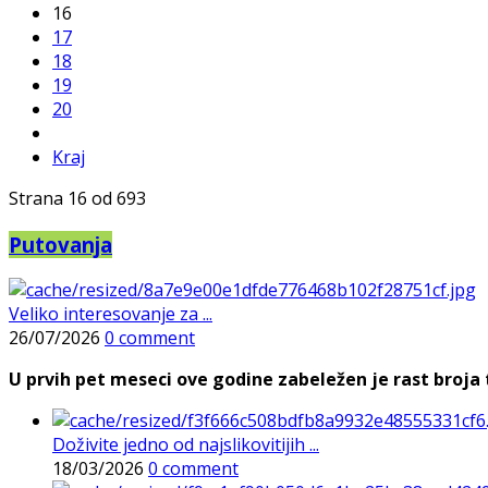
16
17
18
19
20
Kraj
Strana 16 od 693
Putovanja
Veliko interesovanje za ...
26/07/2026
0 comment
U prvih pet meseci ove godine zabeležen je rast broja t
Doživite jedno od najslikovitijih ...
18/03/2026
0 comment