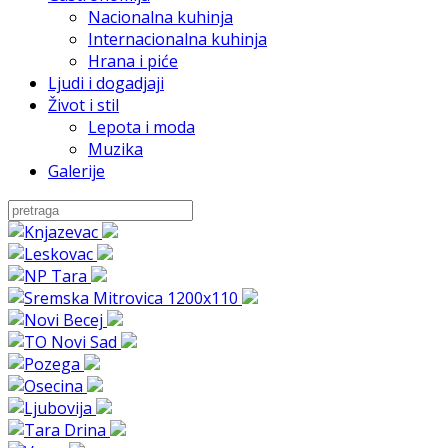
Nacionalna kuhinja
Internacionalna kuhinja
Hrana i piće
Ljudi i dogadjaji
Život i stil
Lepota i moda
Muzika
Galerije