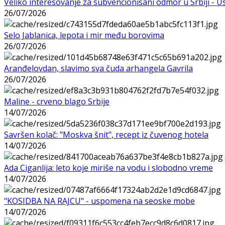
Veliko interesovanje za subvencionisani odmor u Srbiji - 
26/07/2026
Selo Jablanica, lepota i mir među borovima
26/07/2026
Aranđelovdan, slavimo sva čuda arhangela Gavrila
26/07/2026
Maline - crveno blago Srbije
14/07/2026
Savršen kolač: "Moskva šnit", recept iz čuvenog hotela
14/07/2026
Ada Ciganlija: leto koje miriše na vodu i slobodno vreme
14/07/2026
"KOSIDBA NA RAJCU" - uspomena na seoske mobe
14/07/2026