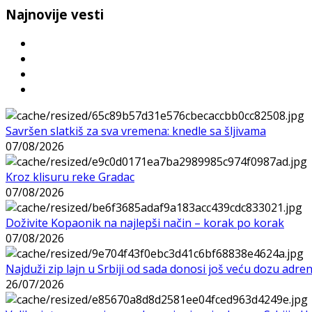
Najnovije vesti
Savršen slatkiš za sva vremena: knedle sa šljivama
07/08/2026
Kroz klisuru reke Gradac
07/08/2026
Doživite Kopaonik na najlepši način – korak po korak
07/08/2026
Najduži zip lajn u Srbiji od sada donosi još veću dozu adre
26/07/2026