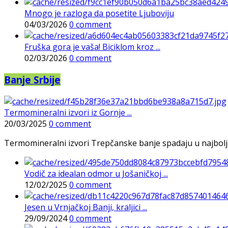
Mnogo je razloga da posetite Ljuboviju
04/03/2026
0 comment
Fruška gora je vaša! Biciklom kroz ...
02/03/2026
0 comment
Banje Srbije
Termomineralni izvori iz Gornje ...
20/03/2025
0 comment
Termomineralni izvori Trepčanske banje spadaju u najbolje pr
Vodič za idealan odmor u Jošaničkoj ...
12/02/2025
0 comment
Jesen u Vrnjačkoj Banji, kraljici ...
29/09/2024
0 comment