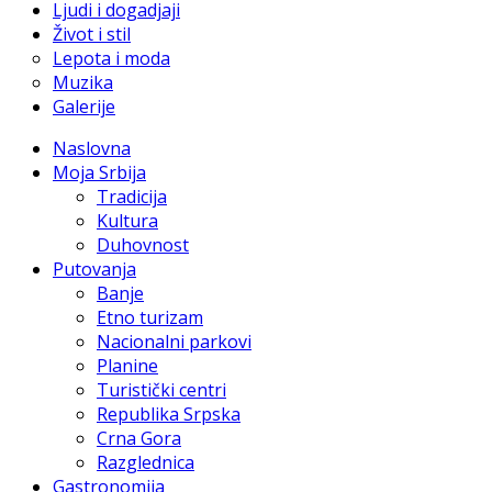
Ljudi i dogadjaji
Život i stil
Lepota i moda
Muzika
Galerije
Naslovna
Moja Srbija
Tradicija
Kultura
Duhovnost
Putovanja
Banje
Etno turizam
Nacionalni parkovi
Planine
Turistički centri
Republika Srpska
Crna Gora
Razglednica
Gastronomija