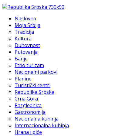
Naslovna
Moja Srbija
Tradicija
Kultura
Duhovnost
Putovanja
Banje
Etno turizam
Nacionalni parkovi
Planine
Turistički centri
Republika Srpska
Crna Gora
Razglednica
Gastronomija
Nacionalna kuhinja
Internacionalna kuhinja
Hrana i piće