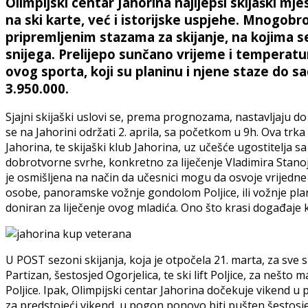
Olimpijski centar Jahorina najljepši skijaški m
na ski karte, već i istorijske uspjehe. Mnogobro
pripremljenim stazama za skijanje, na kojima 
snijega. Prelijepo sunčano vrijeme i temperaturn
ovog sporta, koji su planinu i njene staze do sa
3.950.000.
Sjajni skijaški uslovi se, prema prognozama, nastavljaju do
se na Jahorini održati 2. aprila, sa početkom u 9h. Ova trk
Jahorina, te skijaški klub Jahorina, uz učešće ugostitelja s
dobrotvorne svrhe, konkretno za liječenje Vladimira Stanoje
je osmišljena na način da učesnici mogu da osvoje vrijedne 
osobe, panoramske vožnje gondolom Poljice, ili vožnje pla
doniran za liječenje ovog mladića. Ono što krasi događaje ka
U POST sezoni skijanja, koja je otpočela 21. marta, za sve
Partizan, šestosjed Ogorjelica, te ski lift Poljice, za nešto m
Poljice. Ipak, Olimpijski centar Jahorina dočekuje vikend u 
za predstojeći vikend, u pogon ponovo biti pušten šestosje