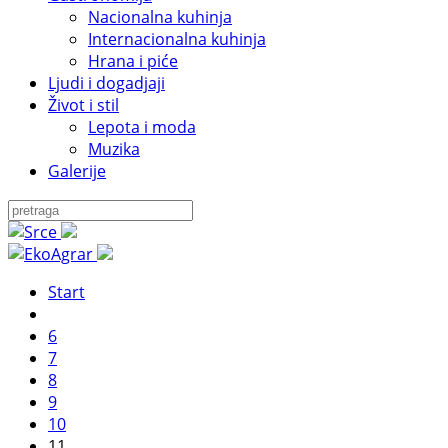
Nacionalna kuhinja
Internacionalna kuhinja
Hrana i piće
Ljudi i dogadjaji
Život i stil
Lepota i moda
Muzika
Galerije
Start
6
7
8
9
10
11