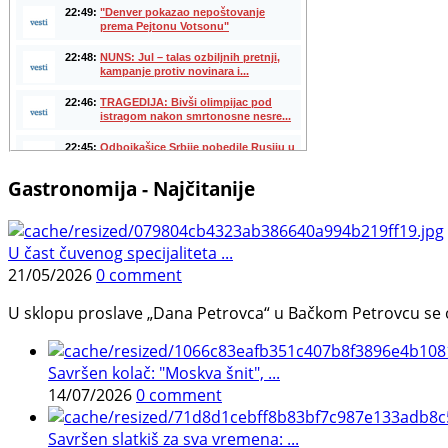
Gastronomija - Najčitanije
U čast čuvenog specijaliteta ...
21/05/2026
0 comment
U sklopu proslave „Dana Petrovca“ u Bačkom Petrovcu se održa
Savršen kolač: "Moskva šnit", ...
14/07/2026
0 comment
Savršen slatkiš za sva vremena: ...