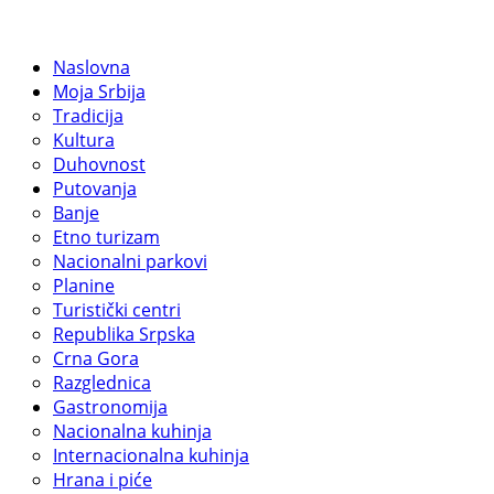
Naslovna
Moja Srbija
Tradicija
Kultura
Duhovnost
Putovanja
Banje
Etno turizam
Nacionalni parkovi
Planine
Turistički centri
Republika Srpska
Crna Gora
Razglednica
Gastronomija
Nacionalna kuhinja
Internacionalna kuhinja
Hrana i piće