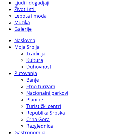
Ljudi i dogadjaji
Život i stil
Lepota i moda
Muzika
Galerije
Naslovna
Moja Srbija
Tradicija
Kultura
Duhovnost
Putovanja
Banje
Etno turizam
Nacionalni parkovi
Planine
Turistički centri
Republika Srpska
Crna Gora
Razglednica
Gastronomija