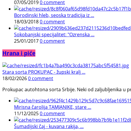
07/05/2019
0 comment
Borodinski hleb, seoska tradicija iz ...
18/03/2018
0 comment
Sokobanjski specijalitet: "Ozrenska ...
25/01/2017
0 comment
Hrana i piće
Stara sorta PROKUPAC - župski kralj ...
18/02/2026
0 comment
Prokupac autohtona sorta Srbije. Neki od zaljubljenika u pr
Mirisna čarolija TAMJANIKE, stare ...
11/12/2025
0 comment
Šumadijski čaj - kuvana rakija, ...