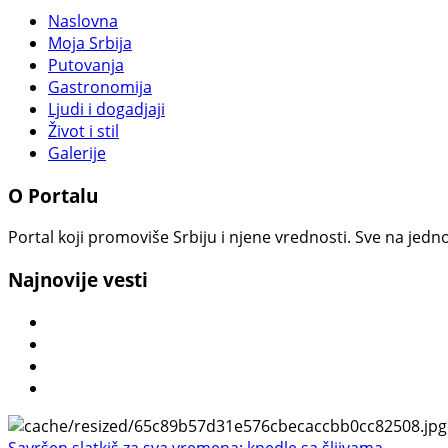
Naslovna
Moja Srbija
Putovanja
Gastronomija
Ljudi i dogadjaji
Život i stil
Galerije
O Portalu
Portal koji promoviše Srbiju i njene vrednosti. Sve na jedno
Najnovije vesti
Savršen slatkiš za sva vremena: knedle sa šljivama