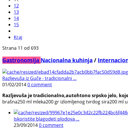
12
13
14
15
Kraj
Strana 11 od 693
Gastronomija
Nacionalna kuhinja
/
Internacio
Razljevuša iz Guče - tradicionalni ...
01/02/2014
0 comment
Razljevuša je tradicionalno,autohtono srpsko jelo, koje
brašna250 ml mleka200 gr izlomljenog tvrdog sira200 ml ul
Iskoristite blagodeti plodova ...
23/09/2014
0 comment