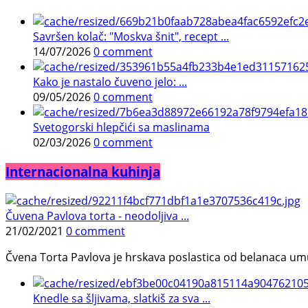
Savršen kolač: "Moskva šnit", recept ...
14/07/2026
0 comment
Kako je nastalo čuveno jelo: ...
09/05/2026
0 comment
Svetogorski hlepčići sa maslinama
02/03/2026
0 comment
Internacionalna kuhinja
Čuvena Pavlova torta - neodoljiva ...
21/02/2021
0 comment
Čvena Torta Pavlova je hrskava poslastica od belanaca umuć
Knedle sa šljivama, slatkiš za sva ...