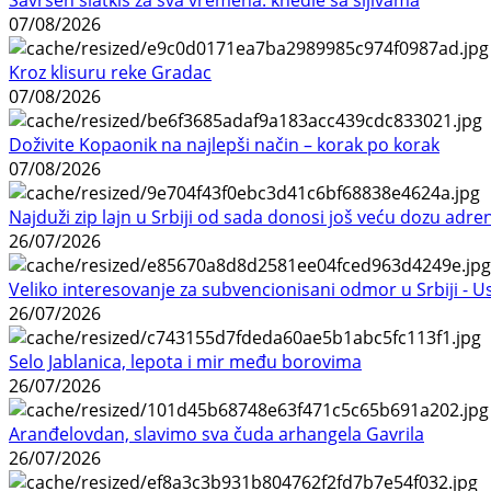
07/08/2026
Kroz klisuru reke Gradac
07/08/2026
Doživite Kopaonik na najlepši način – korak po korak
07/08/2026
Najduži zip lajn u Srbiji od sada donosi još veću dozu adre
26/07/2026
Veliko interesovanje za subvencionisani odmor u Srbiji - 
26/07/2026
Selo Jablanica, lepota i mir među borovima
26/07/2026
Aranđelovdan, slavimo sva čuda arhangela Gavrila
26/07/2026