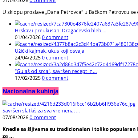
21/05/2026
0 comment
U sklopu proslave „Dana Petrovca“ u Bačkom Petrovcu se održa
Hrskav i preukusan: Dragačevski hleb ...
01/04/2026
0 comment
Užički kajmak, ukus koji osvaja
24/04/2025
0 comment
"Gulaš od srca", savršen recept iz ...
17/02/2025
0 comment
Nacionalna kuhinja
Savršen slatkiš za sva vremena: ...
07/08/2026
0 comment
Knedle sa šljivama su tradicionalan i toliko populara
za ...