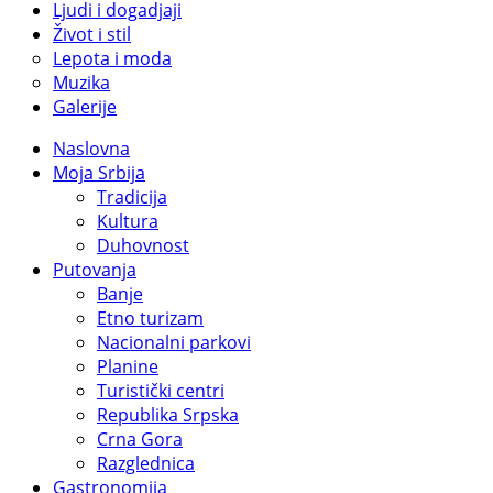
Ljudi i dogadjaji
Život i stil
Lepota i moda
Muzika
Galerije
Naslovna
Moja Srbija
Tradicija
Kultura
Duhovnost
Putovanja
Banje
Etno turizam
Nacionalni parkovi
Planine
Turistički centri
Republika Srpska
Crna Gora
Razglednica
Gastronomija