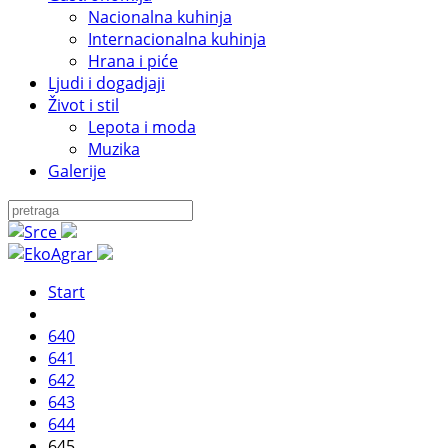
Nacionalna kuhinja
Internacionalna kuhinja
Hrana i piće
Ljudi i dogadjaji
Život i stil
Lepota i moda
Muzika
Galerije
Start
640
641
642
643
644
645