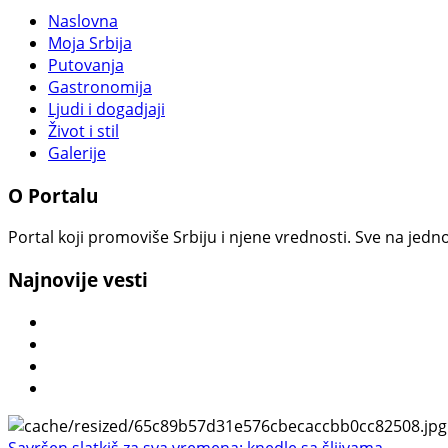
Naslovna
Moja Srbija
Putovanja
Gastronomija
Ljudi i dogadjaji
Život i stil
Galerije
O Portalu
Portal koji promoviše Srbiju i njene vrednosti. Sve na jedno
Najnovije vesti
Savršen slatkiš za sva vremena: knedle sa šljivama