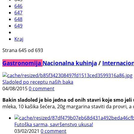
646
647
648
649
Kraj
Strana 645 od 693
Gastronomija
Nacionalna kuhinja
/
Internacio
Sladoled po receptu naših baka
04/08/2015
0 comment
Bakin sladoled je bio jedna od onih stavri koje smo jeli
mleka, 10 kašika šećera, 20g margarina staviti da provri, a o
Futoška sarma, savršenstvo ukusa!
03/02/2021
0 comment