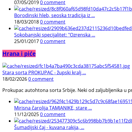
07/05/2019
0 comment
Borodinski hleb, seoska tradicija iz ...
18/03/2018
0 comment
Sokobanjski specijalitet: "Ozrenska ...
25/01/2017
0 comment
Hrana i piće
Stara sorta PROKUPAC - župski kralj ...
18/02/2026
0 comment
Prokupac autohtona sorta Srbije. Neki od zaljubljenika u pr
Mirisna čarolija TAMJANIKE, stare ...
11/12/2025
0 comment
Šumadijski čaj - kuvana rakija, ...