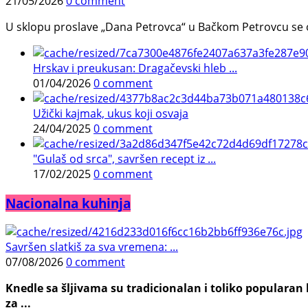
21/05/2026
0 comment
U sklopu proslave „Dana Petrovca“ u Bačkom Petrovcu se održa
Hrskav i preukusan: Dragačevski hleb ...
01/04/2026
0 comment
Užički kajmak, ukus koji osvaja
24/04/2025
0 comment
"Gulaš od srca", savršen recept iz ...
17/02/2025
0 comment
Nacionalna kuhinja
Savršen slatkiš za sva vremena: ...
07/08/2026
0 comment
Knedle sa šljivama su tradicionalan i toliko populara
za ...