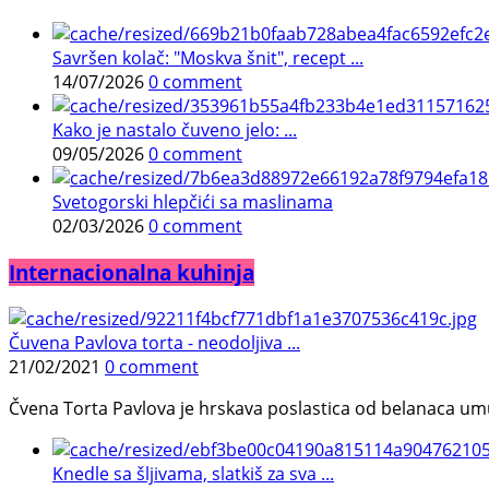
Savršen kolač: "Moskva šnit", recept ...
14/07/2026
0 comment
Kako je nastalo čuveno jelo: ...
09/05/2026
0 comment
Svetogorski hlepčići sa maslinama
02/03/2026
0 comment
Internacionalna kuhinja
Čuvena Pavlova torta - neodoljiva ...
21/02/2021
0 comment
Čvena Torta Pavlova je hrskava poslastica od belanaca umuć
Knedle sa šljivama, slatkiš za sva ...