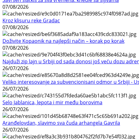
07/08/2026
Kroz klisuru reke Gradac
07/08/2026
Doživite Kopaonik na najlepši način – korak po korak
07/08/2026
Najduži zip lajn u Srbiji od sada donosi još veću dozu adre
26/07/2026
Veliko interesovanje za subvencionisani odmor u Srbiji - 
26/07/2026
Selo Jablanica, lepota i mir među borovima
26/07/2026
Aranđelovdan, slavimo sva čuda arhangela Gavrila
26/07/2026