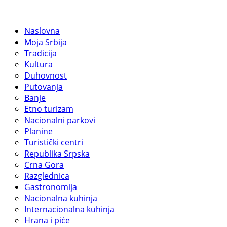
Naslovna
Moja Srbija
Tradicija
Kultura
Duhovnost
Putovanja
Banje
Etno turizam
Nacionalni parkovi
Planine
Turistički centri
Republika Srpska
Crna Gora
Razglednica
Gastronomija
Nacionalna kuhinja
Internacionalna kuhinja
Hrana i piće