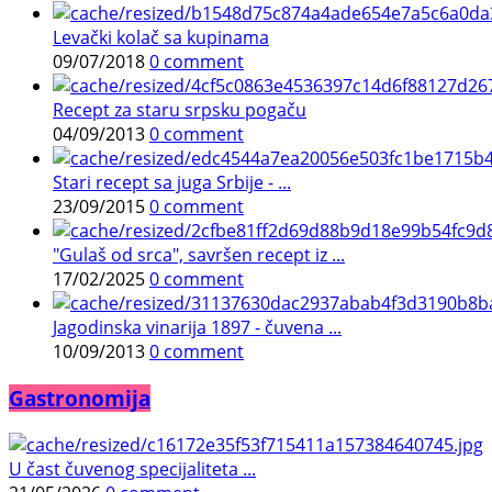
Levački kolač sa kupinama
09/07/2018
0 comment
Recept za staru srpsku pogaču
04/09/2013
0 comment
Stari recept sa juga Srbije - ...
23/09/2015
0 comment
"Gulaš od srca", savršen recept iz ...
17/02/2025
0 comment
Jagodinska vinarija 1897 - čuvena ...
10/09/2013
0 comment
Gastronomija
U čast čuvenog specijaliteta ...