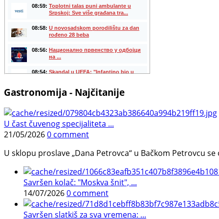
Gastronomija - Najčitanije
U čast čuvenog specijaliteta ...
21/05/2026
0 comment
U sklopu proslave „Dana Petrovca“ u Bačkom Petrovcu se održa
Savršen kolač: "Moskva šnit", ...
14/07/2026
0 comment
Savršen slatkiš za sva vremena: ...