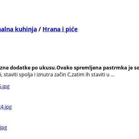
nalna kuhinja
/
Hrana i piće
razne dodatke po ukusu.Ovako spremljena pastrmka je s
viti spolja i iznutra začin C,zatim ih staviti u ...