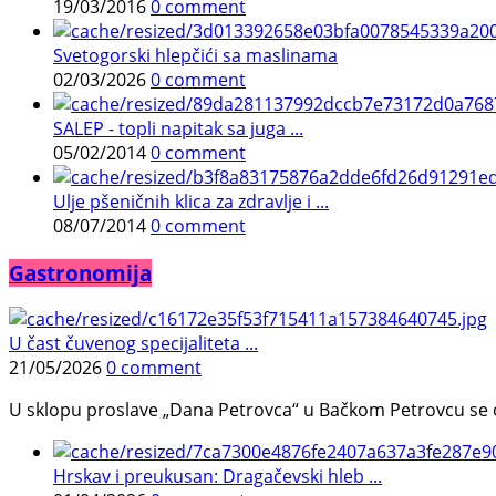
19/03/2016
0 comment
Svetogorski hlepčići sa maslinama
02/03/2026
0 comment
SALEP - topli napitak sa juga ...
05/02/2014
0 comment
Ulje pšeničnih klica za zdravlje i ...
08/07/2014
0 comment
Gastronomija
U čast čuvenog specijaliteta ...
21/05/2026
0 comment
U sklopu proslave „Dana Petrovca“ u Bačkom Petrovcu se održa
Hrskav i preukusan: Dragačevski hleb ...