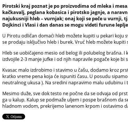
Pirotski kraj poznat je po proizvodima od mleka i mesa.
kačkavalj, peglana kobasica i pirotsko jagnje, a narav
najukusniji hleb – vurnjak; onaj koji se peče u vurnji,
Dojkinci i Vlasi i dan danas se mogu videti furune lepl
U Pirotu odličan domaći hleb možete kupiti u pekari koju svi
se prodaju isključivo hleb i burek. Vruć hleb možete kupit
Hleb se uobičajeno mesio od belog ili polubelog brašna. I kol
izdvojile 2-3 manje jufke i od njih napravile pogače koje b
Kvasac malo izdrobimo i stavimo u čašu, dodamo kroz prs
kratko vreme pena koja će ispuniti času. U posudu sipamo 
neutralnog ukusa ). Na sredini napravimo malu udubinu i
Mesimo duže, sve dok testo ne počne da se odvaja od prsti
ga u kalup. Kalup se podmaže uljem i pospe brašnom da se 
hladnom vodom, prekrijemo lanenom krpom i ostavimo da