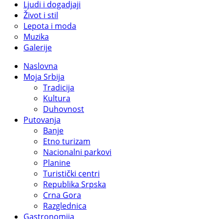
Ljudi i dogadjaji
Život i stil
Lepota i moda
Muzika
Galerije
Naslovna
Moja Srbija
Tradicija
Kultura
Duhovnost
Putovanja
Banje
Etno turizam
Nacionalni parkovi
Planine
Turistički centri
Republika Srpska
Crna Gora
Razglednica
Gastronomija