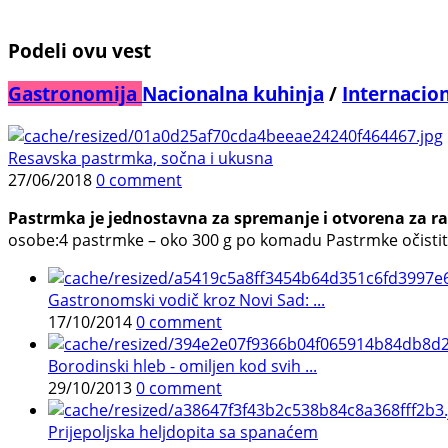
Podeli ovu vest
Gastronomija
Nacionalna kuhinja
/
Internacio
Resavska pastrmka, sočna i ukusna
27/06/2018
0 comment
Pastrmka je jednostavna za spremanje i otvorena za 
osobe:4 pastrmke – oko 300 g po komadu Pastrmke očistiti, sta
Gastronomski vodič kroz Novi Sad: ...
17/10/2014
0 comment
Borodinski hleb - omiljen kod svih ...
29/10/2013
0 comment
Prijepoljska heljdopita sa spanaćem