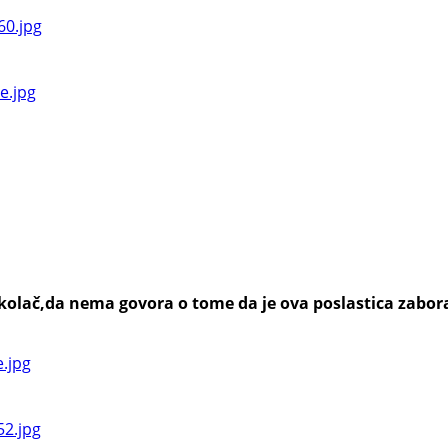
n kolač,da nema govora o tome da je ova poslastica zabo