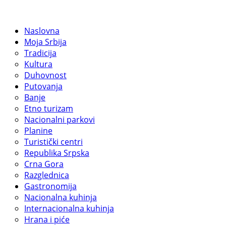
Naslovna
Moja Srbija
Tradicija
Kultura
Duhovnost
Putovanja
Banje
Etno turizam
Nacionalni parkovi
Planine
Turistički centri
Republika Srpska
Crna Gora
Razglednica
Gastronomija
Nacionalna kuhinja
Internacionalna kuhinja
Hrana i piće