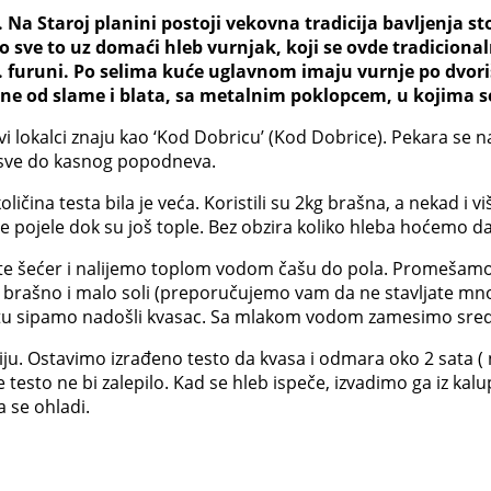
 Na Staroj planini postoji vekovna tradicija bavljenja st
no sve to uz domaći hleb vurnjak, koji se ovde tradicion
 tj. furuni. Po selima kuće uglavnom imaju vurnje po dvor
jene od slame i blata, sa metalnim poklopcem, u kojima s
 lokalci znaju kao ‘Kod Dobricu’ (Kod Dobrice). Pekara se nala
i sve do kasnog popodneva.
ičina testa bila je veća. Koristili su 2kg brašna, a nekad i vi
i se pojele dok su još tople. Bez obzira koliko hleba hoćemo 
te šećer i nalijemo toplom vodom čašu do pola. Promešamo 
brašno i malo soli (preporučujemo vam da ne stavljate mnog
 tu sipamo nadošli kvasac. Sa mlakom vodom zamesimo sredn
ju. Ostavimo izrađeno testo da kvasa i odmara oko 2 sata (
testo ne bi zalepilo. Kad se hleb ispeče, izvadimo ga iz ka
 se ohladi.