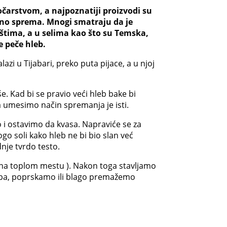
očarstvom, a najpoznatiji proizvodi su
alno sprema. Mnogi smatraju da je
ištima, a u selima kao što su Temska,
e peče hleb.
zi u Tijabari, preko puta pijace, a u njoj
še. Kad bi se pravio veći hleb bake bi
da umesimo način spremanja je isti.
i ostavimo da kvasa. Napraviće se za
o soli kako hleb ne bi bio slan već
je tvrdo testo.
 na toplom mestu ). Nakon toga stavljamo
lupa, poprskamo ili blago premažemo