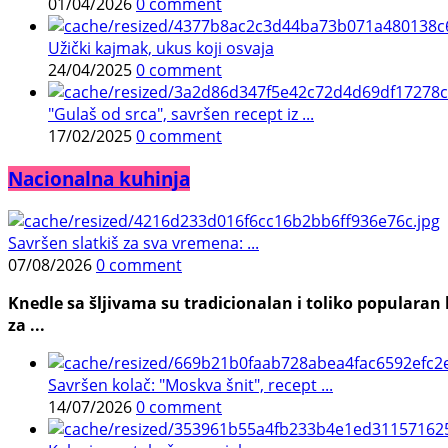
01/04/2026
0 comment
Užički kajmak, ukus koji osvaja
24/04/2025
0 comment
"Gulaš od srca", savršen recept iz ...
17/02/2025
0 comment
Nacionalna kuhinja
Savršen slatkiš za sva vremena: ...
07/08/2026
0 comment
Knedle sa šljivama su tradicionalan i toliko populara
za ...
Savršen kolač: "Moskva šnit", recept ...
14/07/2026
0 comment