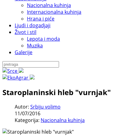
Nacionalna kuhinja
Internacionalna kuhinja
Hrana i piće
Ljudi i dogadjaji
Život i stil
Lepota i moda
Muzika
Galerije
Staroplaninski hleb "vurnjak"
Autor:
Srbiju volimo
11/07/2016
Kategorija:
Nacionalna kuhinja