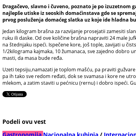
Dragačevo, slavno i čuveno, poznato je po izuzetnom g
najlepše utiske iz seoskih domaćinstava gde se sprema
prvog posluženja domaćeg slatka uz koje ide hladna b
Jedan kilogram brašna za razvijanje prosejatii zamesiti sl
ruku ili daske. Od ove količine brašna napraviti 24 male ju
na štednjaku ispeći. Ispečene kore, još tople, zavijati u čis
1/2kilograma kajmaka, 10 žumanaca, sve zajedno dobro umut
masti, da masa bude ređa.
Uzeti tepsiju,namazati je toplom mašću, pa praviti gužvare
pa ih tako sve redom ređati, dok se svamasa i kore ne utro
mlekom, a zatim staviti u pećnicu (rernu) i dobro ispeći. G
Podeli ovu vest
Gastronomija
Nacionalna kuhinja
/
Internacio