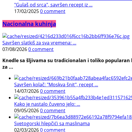
"Gulaš od srca", savršen recept iz ...
17/02/2025
0 comment
Nacionalna kuhinja
Savršen slatkiš za sva vremena: ...
07/08/2026
0 comment
Knedle sa šljivama su tradicionalan i toliko populara
za ...
Savršen kolač: "Moskva šnit", recept ...
14/07/2026
0 comment
Kako je nastalo čuveno jelo: ...
09/05/2026
0 comment
Svetogorski hlepčići sa maslinama
02/03/2026
0 comment