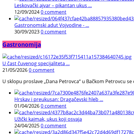
Leskovački ajvar – pikantan ukus ...
12/09/2024
0 comment
Gastronomski adut Vojvodine - ...
30/09/2023
0 comment
Gastronomija
U čast čuvenog specijaliteta ...
21/05/2026
0 comment
U sklopu proslave „Dana Petrovca“ u Bačkom Petrovcu se održa
Hrskav i preukusan: Dragačevski hleb ...
01/04/2026
0 comment
Užički kajmak, ukus koji osvaja
24/04/2025
0 comment