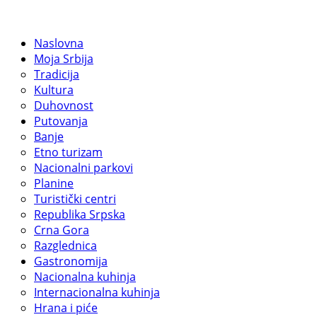
Naslovna
Moja Srbija
Tradicija
Kultura
Duhovnost
Putovanja
Banje
Etno turizam
Nacionalni parkovi
Planine
Turistički centri
Republika Srpska
Crna Gora
Razglednica
Gastronomija
Nacionalna kuhinja
Internacionalna kuhinja
Hrana i piće