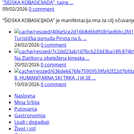
"ŠIDSKA KOBASICIJADA", tajne ...
09/02/2026
0 comment
"ŠIDSKA KOBASICIJADA" je manifestacija ima za cilj očuvanje o
Turistička ponuda Pirota na 6. ...
24/02/2026
0 comment
Na Zlatiboru obeležena kineska ...
20/02/2026
0 comment
8. HUMANITARNA SKI TRKA „I JA SE ...
10/03/2026
0 comment
Naslovna
Moja Srbija
Putovanja
Gastronomija
Ljudi i dogadjaji
Život i stil