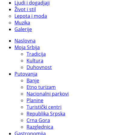
Ljudi i dogadjaji
Život i stil
Lepota i moda
Muzika
Galerije
Naslovna
Moja Srbija
Tradicija
Kultura
Duhovnost
Putovanja
Banje
Etno turizam
Nacionalni parkovi
Planine
Turistički centri
Republika Srpska
Crna Gora
Razglednica
Gastronomija