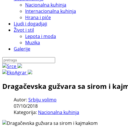
Nacionalna kuhinja
Internacionalna kuhinja
Hrana i piće
Ljudi i dogadjaji
Život i stil
Lepota i moda
Muzika
Galerije
Dragačevska gužvara sa sirom i ka
Autor:
Srbiju volimo
07/10/2018
Kategorija:
Nacionalna kuhinja