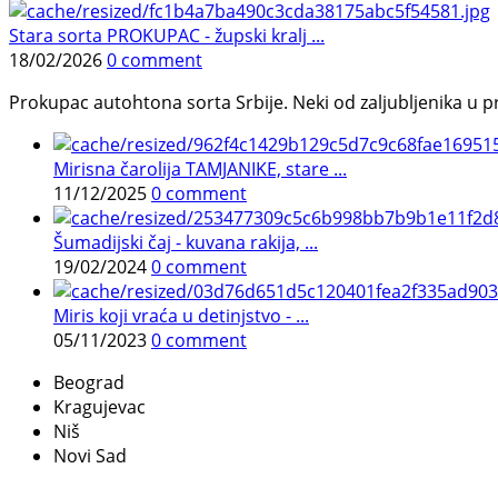
Stara sorta PROKUPAC - župski kralj ...
18/02/2026
0 comment
Prokupac autohtona sorta Srbije. Neki od zaljubljenika u pr
Mirisna čarolija TAMJANIKE, stare ...
11/12/2025
0 comment
Šumadijski čaj - kuvana rakija, ...
19/02/2024
0 comment
Miris koji vraća u detinjstvo - ...
05/11/2023
0 comment
Beograd
Kragujevac
Niš
Novi Sad