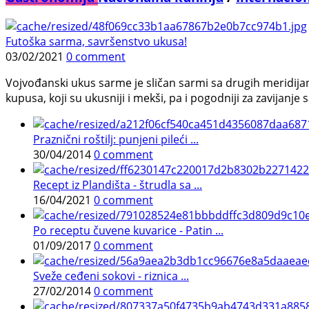
Futoška sarma, savršenstvo ukusa!
03/02/2021
0 comment
Vojvođanski ukus sarme je sličan sarmi sa drugih meridijana
kupusa, koji su ukusniji i mekši, pa i pogodniji za zavijanje 
Praznični roštilj: punjeni pileći ...
30/04/2014
0 comment
Recept iz Plandišta - štrudla sa ...
16/04/2021
0 comment
Po receptu čuvene kuvarice - Patin ...
01/09/2017
0 comment
Sveže ceđeni sokovi - riznica ...
27/02/2014
0 comment