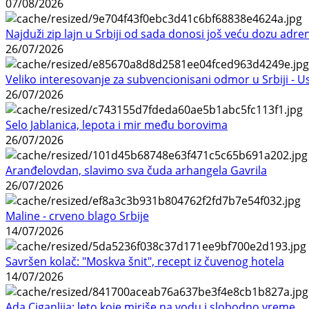
07/08/2026
Najduži zip lajn u Srbiji od sada donosi još veću dozu adre
26/07/2026
Veliko interesovanje za subvencionisani odmor u Srbiji - 
26/07/2026
Selo Jablanica, lepota i mir među borovima
26/07/2026
Aranđelovdan, slavimo sva čuda arhangela Gavrila
26/07/2026
Maline - crveno blago Srbije
14/07/2026
Savršen kolač: "Moskva šnit", recept iz čuvenog hotela
14/07/2026
Ada Ciganlija: leto koje miriše na vodu i slobodno vreme