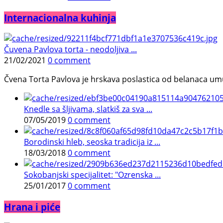
Internacionalna kuhinja
Čuvena Pavlova torta - neodoljiva ...
21/02/2021
0 comment
Čvena Torta Pavlova je hrskava poslastica od belanaca umuć
Knedle sa šljivama, slatkiš za sva ...
07/05/2019
0 comment
Borodinski hleb, seoska tradicija iz ...
18/03/2018
0 comment
Sokobanjski specijalitet: "Ozrenska ...
25/01/2017
0 comment
Hrana i piće