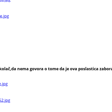
n kolač,da nema govora o tome da je ova poslastica zabo