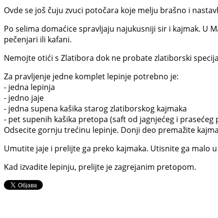
Ovde se još čuju zvuci potočara koje melju brašno i nastav
Po selima domaćice spravljaju najukusniji sir i kajmak. U M
pečenjari ili kafani.
Nemojte otići s Zlatibora dok ne probate zlatiborski speci
Za pravljenje jedne komplet lepinje potrebno je:
- jedna lepinja
- jedno jaje
- jedna supena kašika starog zlatiborskog kajmaka
- pet supenih kašika pretopa (saft od jagnjećeg i prasećeg 
Odsecite gornju trećinu lepinje. Donji deo premažite kaj
Umutite jaje i prelijte ga preko kajmaka. Utisnite ga malo u
Kad izvadite lepinju, prelijte je zagrejanim pretopom.