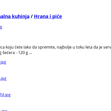
nalna kuhinja
/
Hrana i piće
ica koju ćete lako da spremite, najbolje u toku leta da je ser
 šećera - 120 g ...