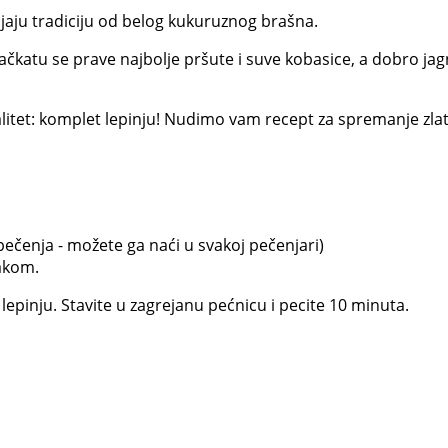
ljaju tradiciju od belog kukuruznog brašna.
ačkatu se prave najbolje pršute i suve kobasice, a dobro jag
jalitet: komplet lepinju! Nudimo vam recept za spremanje zla
pečenja - možete ga naći u svakoj pečenjari)
makom.
 lepinju. Stavite u zagrejanu pećnicu i pecite 10 minuta.