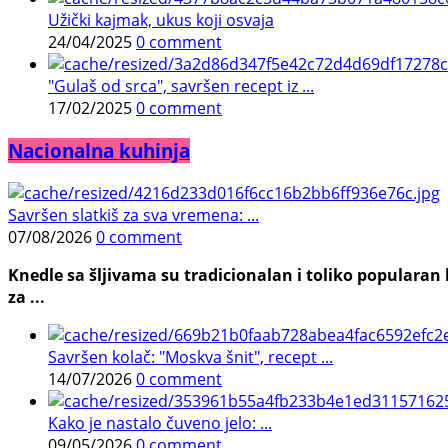
Užički kajmak, ukus koji osvaja
24/04/2025
0 comment
"Gulaš od srca", savršen recept iz ...
17/02/2025
0 comment
Nacionalna kuhinja
Savršen slatkiš za sva vremena: ...
07/08/2026
0 comment
Knedle sa šljivama su tradicionalan i toliko populara
za ...
Savršen kolač: "Moskva šnit", recept ...
14/07/2026
0 comment
Kako je nastalo čuveno jelo: ...
09/05/2026
0 comment