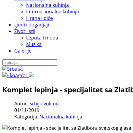
Nacionalna kuhinja
Internacionalna kuhinja
Hrana i piće
Ljudi i dogadjaji
Život i stil
Lepota i moda
Muzika
Galerije
Komplet lepinja - specijalitet sa Zlat
Autor:
Srbiju volimo
01/11/2019
Kategorija:
Nacionalna kuhinja