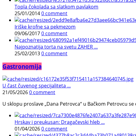
Topla čokolada sa slatkom pavlakom
25/01/2014
0 comment
Iriške krofne sa pekmezom
09/06/2017
0 comment
Najpoznatija torta na svetu ZAHER ...
25/02/2013
0 comment
Gastronomija
U čast čuvenog specijaliteta ...
21/05/2026
0 comment
U sklopu proslave „Dana Petrovca“ u Bačkom Petrovcu se održa
Hrskav i preukusan: Dragačevski hleb ...
01/04/2026
0 comment