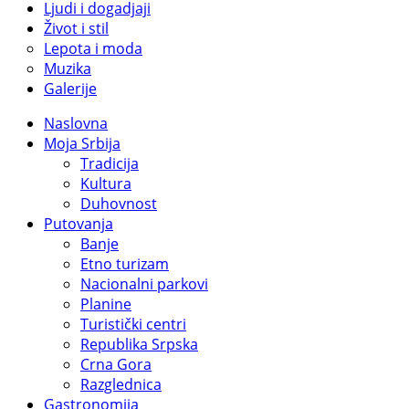
Ljudi i dogadjaji
Život i stil
Lepota i moda
Muzika
Galerije
Naslovna
Moja Srbija
Tradicija
Kultura
Duhovnost
Putovanja
Banje
Etno turizam
Nacionalni parkovi
Planine
Turistički centri
Republika Srpska
Crna Gora
Razglednica
Gastronomija