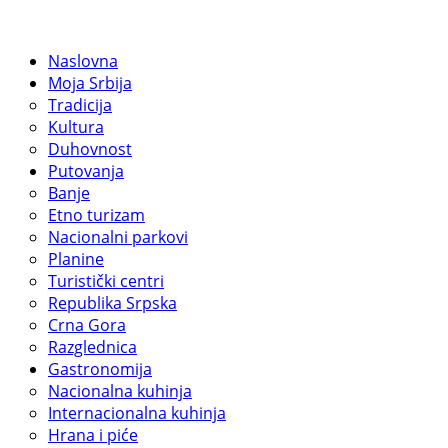
Naslovna
Moja Srbija
Tradicija
Kultura
Duhovnost
Putovanja
Banje
Etno turizam
Nacionalni parkovi
Planine
Turistički centri
Republika Srpska
Crna Gora
Razglednica
Gastronomija
Nacionalna kuhinja
Internacionalna kuhinja
Hrana i piće