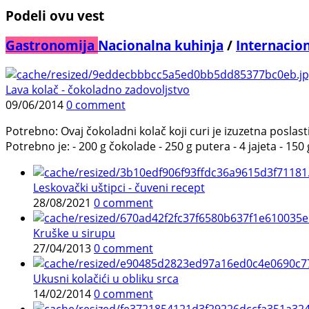
Podeli ovu vest
Gastronomija
Nacionalna kuhinja
/
Internacio
Lava kolač - čokoladno zadovoljstvo
09/06/2014
0 comment
Potrebno: Ovaj čokoladni kolač koji curi je izuzetna poslast
Potrebno je: - 200 g čokolade - 250 g putera - 4 jajeta - 150 g
Leskovački uštipci - čuveni recept
28/08/2021
0 comment
Kruške u sirupu
27/04/2013
0 comment
Ukusni kolačići u obliku srca
14/02/2014
0 comment