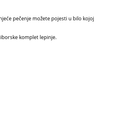
njeće pečenje možete pojesti u bilo kojoj
tiborske komplet lepinje.