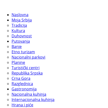
Naslovna
Moja Srbija
Tradicija
Kultura
Duhovnost
Putovanja
Banje
Etno turizam
Nacionalni parkovi
Planine
Turistički centri
Republika Srpska
Crna Gora
Razglednica
Gastronomija
Nacionalna kuhinja
Internacionalna kuhinja
Hrana i piće