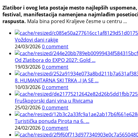
Zlatibor i ovog leta postaje mesto najlepših uspomena, j
festival, manifestacija namenjena najmlađim posetioci
raspusta.
Mala bina pored Kraljeve česme u centru ...
Voždovi dani rakije
24/03/2026
0 comment
Od Zlatibora do EXPO 2027: Gold ...
19/03/2026
0 comment
8. HUMANITARNA SKI TRKA „I JA SE ...
10/03/2026
0 comment
Fruškogorski dani vina u Rivicama
25/02/2026
0 comment
Turistička ponuda Pirota na 6. ...
24/02/2026
0 comment