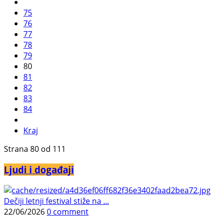
75
76
77
78
79
80
81
82
83
84
Kraj
Strana 80 od 111
Ljudi i događaji
Dečiji letnji festival stiže na ...
22/06/2026
0 comment