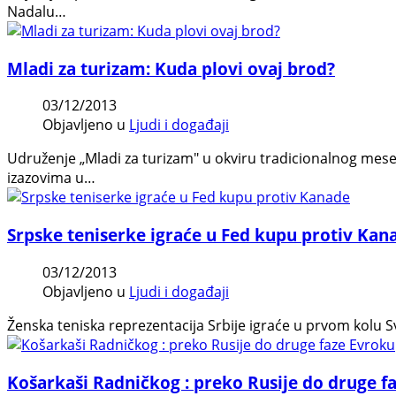
Nadalu…
Mladi za turizam: Kuda plovi ovaj brod?
03/12/2013
Objavljeno u
Ljudi i događaji
Udruženje „Mladi za turizam" u okviru tradicionalnog mese
izazovima u…
Srpske teniserke igraće u Fed kupu protiv Kan
03/12/2013
Objavljeno u
Ljudi i događaji
Ženska teniska reprezentacija Srbije igraće u prvom kolu 
Košarkaši Radničkog : preko Rusije do druge f