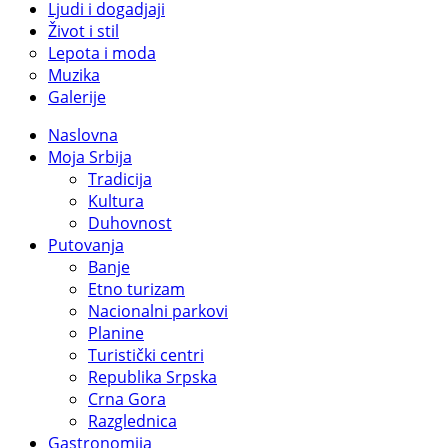
Ljudi i dogadjaji
Život i stil
Lepota i moda
Muzika
Galerije
Naslovna
Moja Srbija
Tradicija
Kultura
Duhovnost
Putovanja
Banje
Etno turizam
Nacionalni parkovi
Planine
Turistički centri
Republika Srpska
Crna Gora
Razglednica
Gastronomija