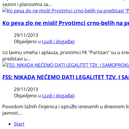
sezoni i planovima za…
Ko peva zlo ne misli! Prvotimci crno-belih na p
29/11/2013
Objavljeno u
Ljudi i događaji
Uz lavinu smeha i aplauza, prvotimci FK "Partizan" su u sre
predstavi u…
FSS: NIKADA NEĆEMO DATI LEGALITET TZV. 
29/11/2013
Objavljeno u
Ljudi i događaji
Povodom lažnih činjenica i optužbi iznesenih u dnevnom lis
javnost…
Start