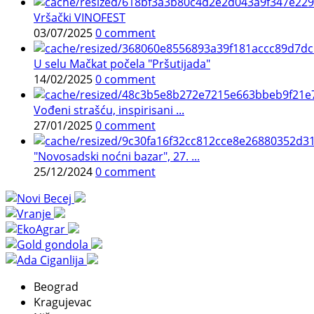
Vršački VINOFEST
03/07/2025
0 comment
U selu Mačkat počela "Pršutijada"
14/02/2025
0 comment
Vođeni strašću, inspirisani ...
27/01/2025
0 comment
"Novosadski noćni bazar", 27. ...
25/12/2024
0 comment
Beograd
Kragujevac