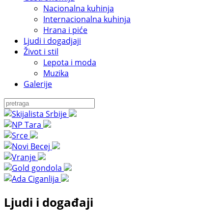
Nacionalna kuhinja
Internacionalna kuhinja
Hrana i piće
Ljudi i dogadjaji
Život i stil
Lepota i moda
Muzika
Galerije
Ljudi i događaji