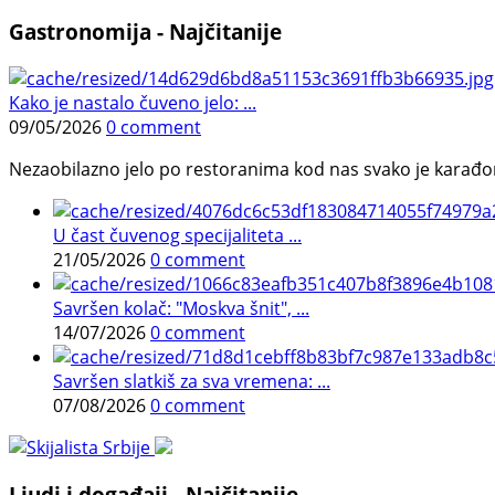
Gastronomija - Najčitanije
Kako je nastalo čuveno jelo: ...
09/05/2026
0 comment
Nezaobilazno jelo po restoranima kod nas svako je karađorš
U čast čuvenog specijaliteta ...
21/05/2026
0 comment
Savršen kolač: "Moskva šnit", ...
14/07/2026
0 comment
Savršen slatkiš za sva vremena: ...
07/08/2026
0 comment
Ljudi i događaji - Najčitanije