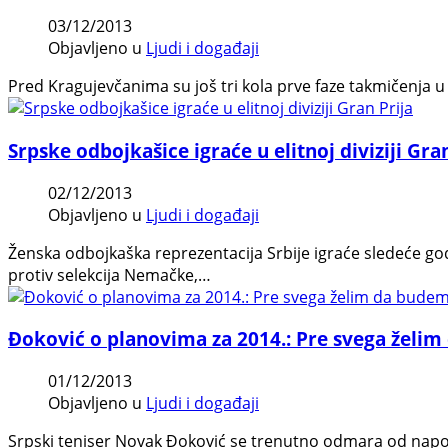
03/12/2013
Objavljeno u
Ljudi i događaji
Pred Kragujevčanima su još tri kola prve faze takmičenja 
Srpske odbojkašice igraće u elitnoj diviziji Gra
02/12/2013
Objavljeno u
Ljudi i događaji
Ženska odbojkaška reprezentacija Srbije igraće sledeće godi
protiv selekcija Nemačke,…
Đoković o planovima za 2014.: Pre svega želim
01/12/2013
Objavljeno u
Ljudi i događaji
Srpski teniser Novak Đoković se trenutno odmara od napor