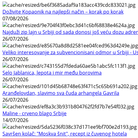
Doživite Kopaonik na najlepši način – korak po korak
07/08/2026
Najduži zip lajn u Srbiji od sada donosi još veću dozu adre
26/07/2026
Veliko interesovanje za subvencionisani odmor u Srbiji - 
26/07/2026
Selo Jablanica, lepota i mir među borovima
26/07/2026
Aranđelovdan, slavimo sva čuda arhangela Gavrila
26/07/2026
Maline - crveno blago Srbije
14/07/2026
Savršen kolač: "Moskva šnit", recept iz čuvenog hotela