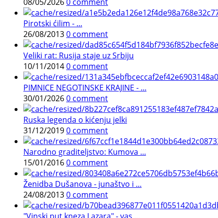
08/05/2026
0 comment
Pirotski ćilim - ...
26/08/2013
0 comment
Veliki rat: Rusija staje uz Srbiju
10/11/2014
0 comment
PIMNICE NEGOTINSKE KRAJINE - ...
30/01/2026
0 comment
Ruska legenda o kićenju jelki
31/12/2019
0 comment
Narodno graditeljstvo: Kumova ...
15/01/2016
0 comment
Ženidba Dušanova - junaštvo i ...
24/08/2013
0 comment
"Vinski put kneza Lazara" - vas ...