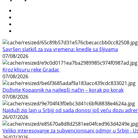
Savršen slatkiš za sva vremena: knedle sa šljivama
07/08/2026
Kroz klisuru reke Gradac
07/08/2026
Doživite Kopaonik na najlepši način – korak po korak
07/08/2026
Najduži zip lajn u Srbiji od sada donosi još veću dozu adre
26/07/2026
Veliko interesovanje za subvencionisani odmor u Srbiji - 
26/07/2026