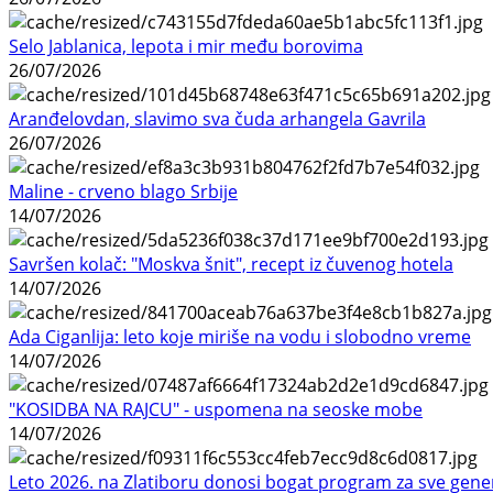
Selo Jablanica, lepota i mir među borovima
26/07/2026
Aranđelovdan, slavimo sva čuda arhangela Gavrila
26/07/2026
Maline - crveno blago Srbije
14/07/2026
Savršen kolač: "Moskva šnit", recept iz čuvenog hotela
14/07/2026
Ada Ciganlija: leto koje miriše na vodu i slobodno vreme
14/07/2026
"KOSIDBA NA RAJCU" - uspomena na seoske mobe
14/07/2026
Leto 2026. na Zlatiboru donosi bogat program za sve gene