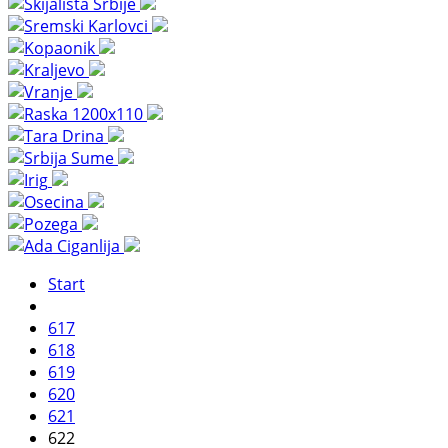
Start
617
618
619
620
621
622