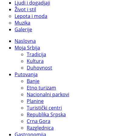
Ljudi i dogadjaji
Život i stil
Lepota i moda
Muzika
Galerije
Naslovna
Moja Srbija
Tradicija
Kultura
Duhovnost
Putovanja
Banje
Etno turizam
Nacionalni parkovi
Planine
Turistički centri
Republika Srpska
Crna Gora
Razglednica
Gastronomija