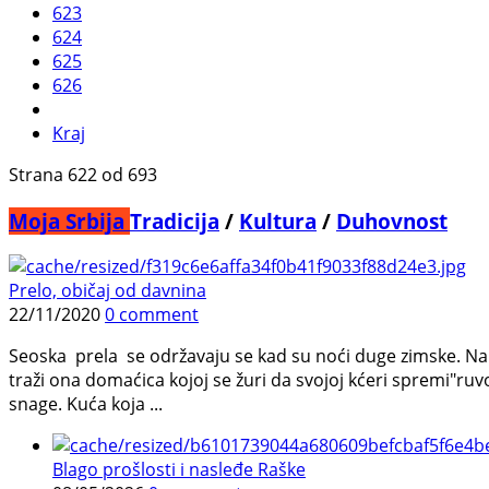
623
624
625
626
Kraj
Strana 622 od 693
Moja Srbija
Tradicija
/
Kultura
/
Duhovnost
Prelo, običaj od davnina
22/11/2020
0 comment
Seoska prela se održavaju se kad su noći duge zimske. Na 
traži ona domaćica kojoj se žuri da svojoj kćeri spremi"ru
snage. Kuća koja ...
Blago prošlosti i nasleđe Raške