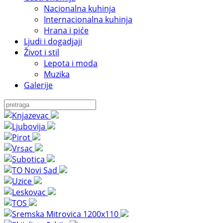
Nacionalna kuhinja
Internacionalna kuhinja
Hrana i piće
Ljudi i dogadjaji
Život i stil
Lepota i moda
Muzika
Galerije