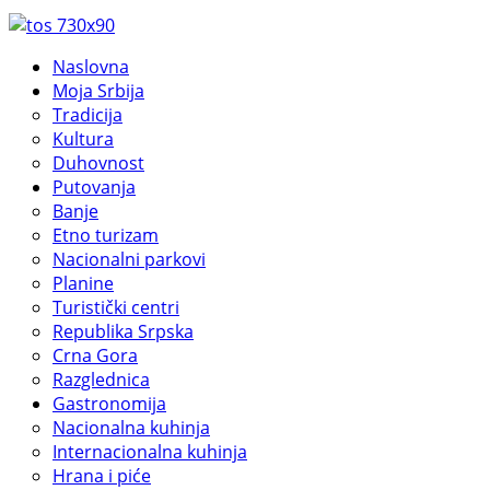
Naslovna
Moja Srbija
Tradicija
Kultura
Duhovnost
Putovanja
Banje
Etno turizam
Nacionalni parkovi
Planine
Turistički centri
Republika Srpska
Crna Gora
Razglednica
Gastronomija
Nacionalna kuhinja
Internacionalna kuhinja
Hrana i piće