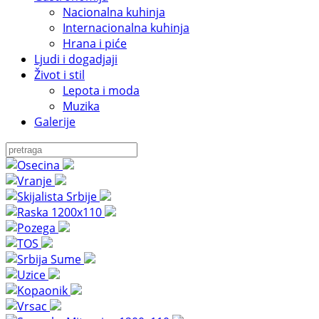
Nacionalna kuhinja
Internacionalna kuhinja
Hrana i piće
Ljudi i dogadjaji
Život i stil
Lepota i moda
Muzika
Galerije