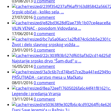
03/08/2013
0 comment
Srpski običaji - koliko sela, ...
27/07/2016
0 comment
VILIN VENAC - povodom Vidovdana ...
17/06/2014
0 comment
Život i delo slavnog srpskog vožda ...
23/01/2015
0 comment
Najstarije srpsko drvo "Šam-dud" u ...
16/05/2014
0 comment
PRŠUTIJADA - carstvo mesa u Mačkatu
08/01/2016
0 comment
Legende i predanja Vranja
13/11/2014
0 comment
Dani Save Jeremića u Ražnju 3.i ...