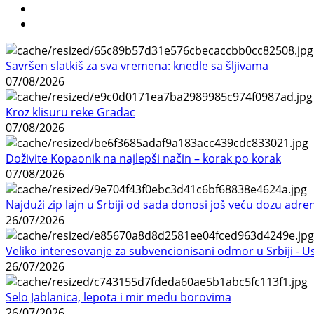
Savršen slatkiš za sva vremena: knedle sa šljivama
07/08/2026
Kroz klisuru reke Gradac
07/08/2026
Doživite Kopaonik na najlepši način – korak po korak
07/08/2026
Najduži zip lajn u Srbiji od sada donosi još veću dozu adre
26/07/2026
Veliko interesovanje za subvencionisani odmor u Srbiji - 
26/07/2026
Selo Jablanica, lepota i mir među borovima
26/07/2026