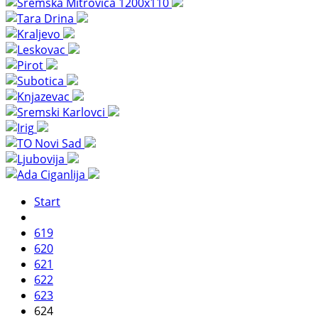
Start
619
620
621
622
623
624