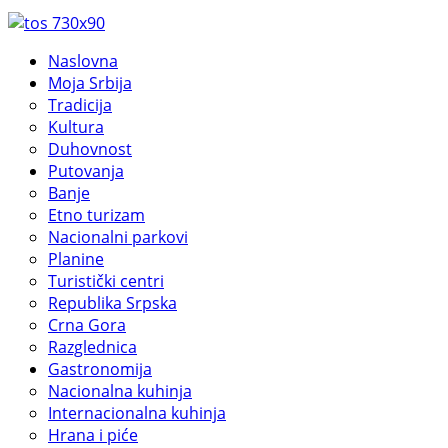
Naslovna
Moja Srbija
Tradicija
Kultura
Duhovnost
Putovanja
Banje
Etno turizam
Nacionalni parkovi
Planine
Turistički centri
Republika Srpska
Crna Gora
Razglednica
Gastronomija
Nacionalna kuhinja
Internacionalna kuhinja
Hrana i piće