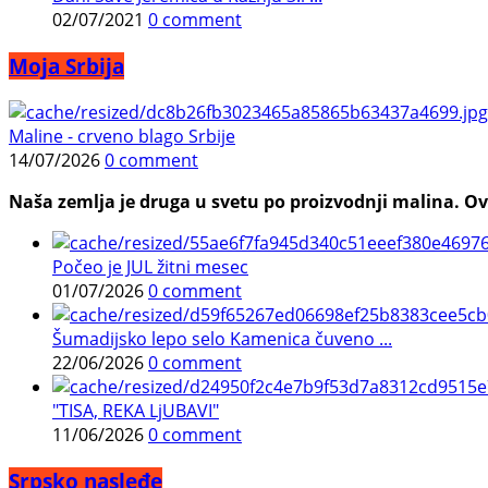
02/07/2021
0 comment
Moja Srbija
Maline - crveno blago Srbije
14/07/2026
0 comment
Naša zemlja je druga u svetu po proizvodnji malina. Ovi
Počeo je JUL žitni mesec
01/07/2026
0 comment
Šumadijsko lepo selo Kamenica čuveno ...
22/06/2026
0 comment
"TISA, REKA LjUBAVI"
11/06/2026
0 comment
Srpsko nasleđe