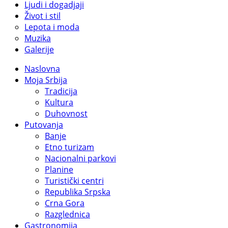
Ljudi i dogadjaji
Život i stil
Lepota i moda
Muzika
Galerije
Naslovna
Moja Srbija
Tradicija
Kultura
Duhovnost
Putovanja
Banje
Etno turizam
Nacionalni parkovi
Planine
Turistički centri
Republika Srpska
Crna Gora
Razglednica
Gastronomija