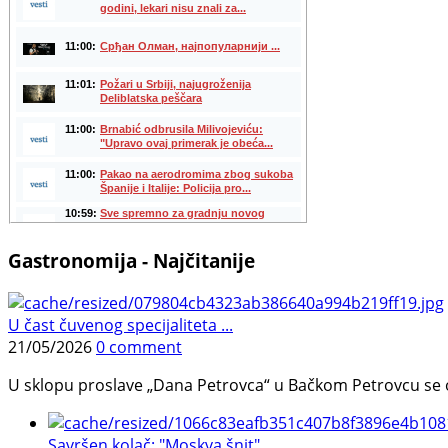
Gastronomija - Najčitanije
U čast čuvenog specijaliteta ...
21/05/2026
0 comment
U sklopu proslave „Dana Petrovca“ u Bačkom Petrovcu se održa
Savršen kolač: "Moskva šnit", ...