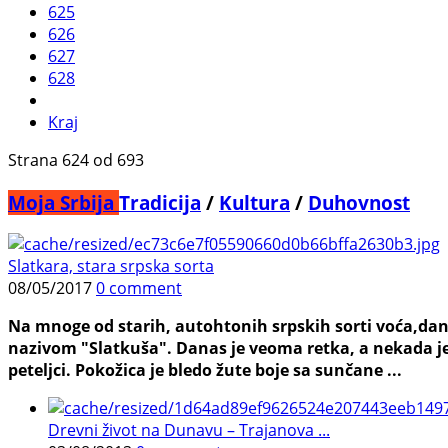
625
626
627
628
Kraj
Strana 624 od 693
Moja Srbija
Tradicija
/
Kultura
/
Duhovnost
Slatkara, stara srpska sorta
08/05/2017
0 comment
Na mnoge od starih, autohtonih srpskih sorti voća,dan
nazivom "Slatkuša". Danas je veoma retka, a nekada je 
peteljci. Pokožica je bledo žute boje sa sunčane ...
Drevni život na Dunavu – Trajanova ...