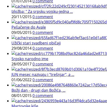
01/07/2014
0 comment
Izložba: " Za srpsku vojsku-jedna ...
20/11/2015
0 comment
Pešačenje do Avale
09/05/2015
0 comment
Užički stari svadbeni običaji
29/08/2014
0 comment
Srpsko narodno ime
28/05/2017
0 comment
JUN mesec nazivaju i "trešnjar", a ...
01/06/2022
0 comment
Božji dan - drugi dan Božića, ...
08/01/2015
0 comment
Martovske kiše