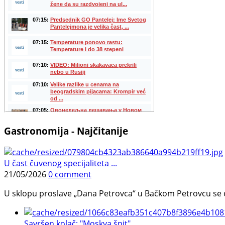
Gastronomija - Najčitanije
U čast čuvenog specijaliteta ...
21/05/2026
0 comment
U sklopu proslave „Dana Petrovca“ u Bačkom Petrovcu se održa
Savršen kolač: "Moskva šnit", ...