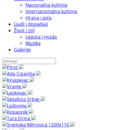
Nacionalna kuhinja
Internacionalna kuhinja
Hrana i piće
Ljudi i dogadjaji
Život i stil
Lepota i moda
Muzika
Galerije