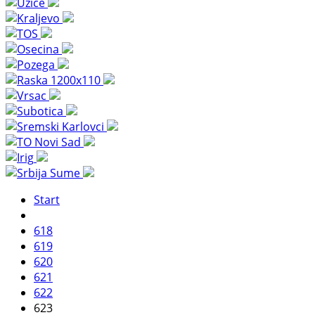
Start
618
619
620
621
622
623