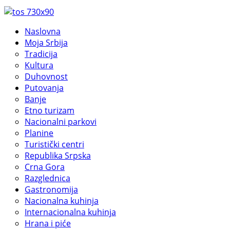
Naslovna
Moja Srbija
Tradicija
Kultura
Duhovnost
Putovanja
Banje
Etno turizam
Nacionalni parkovi
Planine
Turistički centri
Republika Srpska
Crna Gora
Razglednica
Gastronomija
Nacionalna kuhinja
Internacionalna kuhinja
Hrana i piće