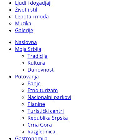
Ljudi i dogadjaji
Život i stil
Lepota i moda
Muzika
Galerije
Naslovna
Moja Srbija
Tradicija
Kultura
Duhovnost
Putovanja
Banje
Etno turizam
Nacionalni parkovi
Planine
Turistički centri
Republika Srpska
Crna Gora
Razglednica
Gastronomija