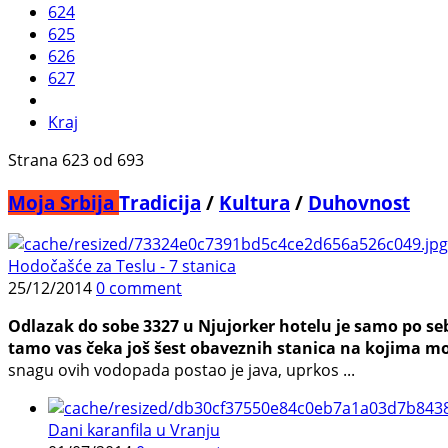
624
625
626
627
Kraj
Strana 623 od 693
Moja Srbija
Tradicija
/
Kultura
/
Duhovnost
Hodočašće za Teslu - 7 stanica
25/12/2014
0 comment
Odlazak do sobe 3327 u Njujorker hotelu je samo po seb
tamo vas čeka još šest obaveznih stanica na kojima može
snagu ovih vodopada postao je java, uprkos ...
Dani karanfila u Vranju