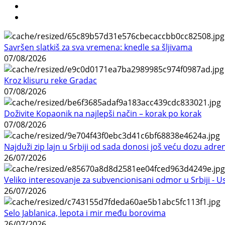
Savršen slatkiš za sva vremena: knedle sa šljivama
07/08/2026
Kroz klisuru reke Gradac
07/08/2026
Doživite Kopaonik na najlepši način – korak po korak
07/08/2026
Najduži zip lajn u Srbiji od sada donosi još veću dozu adre
26/07/2026
Veliko interesovanje za subvencionisani odmor u Srbiji - 
26/07/2026
Selo Jablanica, lepota i mir među borovima
26/07/2026