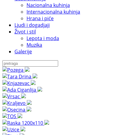
Nacionalna kuhinja
Internacionalna kuhinja
Hrana i piće
Ljudi i dogadjaji
Život i stil
Lepota i moda
Muzika
Galerije