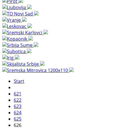
Start
621
622
623
624
625
626