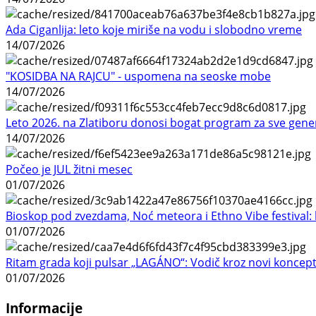
Ada Ciganlija: leto koje miriše na vodu i slobodno vreme
14/07/2026
"KOSIDBA NA RAJCU" - uspomena na seoske mobe
14/07/2026
Leto 2026. na Zlatiboru donosi bogat program za sve gene
14/07/2026
Počeo je JUL žitni mesec
01/07/2026
Bioskop pod zvezdama, Noć meteora i Ethno Vibe festival: 
01/07/2026
Ritam grada koji pulsar „LAGÁNO“: Vodič kroz novi koncep
01/07/2026
Informacije