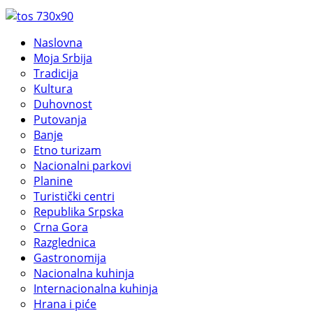
Naslovna
Moja Srbija
Tradicija
Kultura
Duhovnost
Putovanja
Banje
Etno turizam
Nacionalni parkovi
Planine
Turistički centri
Republika Srpska
Crna Gora
Razglednica
Gastronomija
Nacionalna kuhinja
Internacionalna kuhinja
Hrana i piće