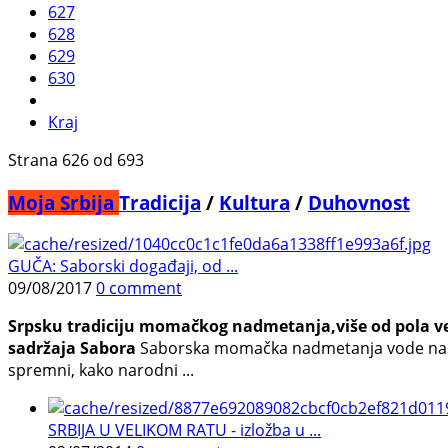
627
628
629
630
Kraj
Strana 626 od 693
Moja Srbija
Tradicija
/
Kultura
/
Duhovnost
GUČA: Saborski događaji, od ...
09/08/2017
0 comment
Srpsku tradiciju momačkog nadmetanja,više od pola ve
sadržaja Sabora
Saborska momačka nadmetanja vode nas u 
spremni, kako narodni ...
SRBIJA U VELIKOM RATU - izložba u ...