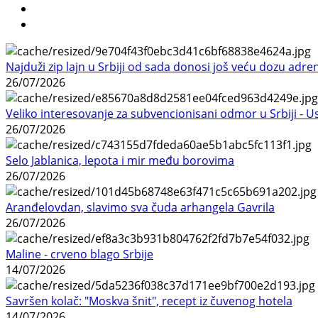
Najduži zip lajn u Srbiji od sada donosi još veću dozu adre
26/07/2026
Veliko interesovanje za subvencionisani odmor u Srbiji - 
26/07/2026
Selo Jablanica, lepota i mir među borovima
26/07/2026
Aranđelovdan, slavimo sva čuda arhangela Gavrila
26/07/2026
Maline - crveno blago Srbije
14/07/2026
Savršen kolač: "Moskva šnit", recept iz čuvenog hotela
14/07/2026