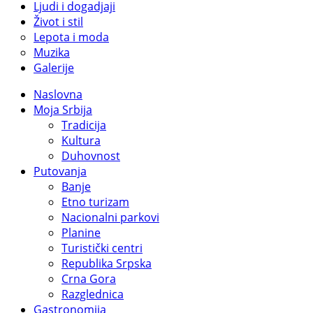
Ljudi i dogadjaji
Život i stil
Lepota i moda
Muzika
Galerije
Naslovna
Moja Srbija
Tradicija
Kultura
Duhovnost
Putovanja
Banje
Etno turizam
Nacionalni parkovi
Planine
Turistički centri
Republika Srpska
Crna Gora
Razglednica
Gastronomija