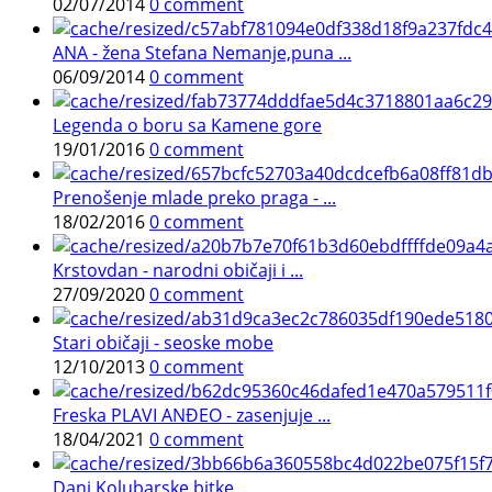
02/07/2014
0 comment
ANA - žena Stefana Nemanje,puna ...
06/09/2014
0 comment
Legenda o boru sa Kamene gore
19/01/2016
0 comment
Prenošenje mlade preko praga - ...
18/02/2016
0 comment
Krstovdan - narodni običaji i ...
27/09/2020
0 comment
Stari običaji - seoske mobe
12/10/2013
0 comment
Freska PLAVI ANĐEO - zasenjuje ...
18/04/2021
0 comment
Dani Kolubarske bitke