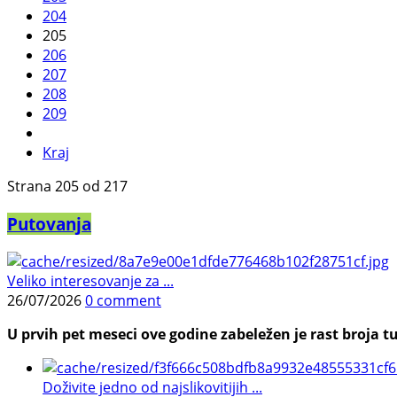
204
205
206
207
208
209
Kraj
Strana 205 od 217
Putovanja
Veliko interesovanje za ...
26/07/2026
0 comment
U prvih pet meseci ove godine zabeležen je rast broja tu
Doživite jedno od najslikovitijih ...