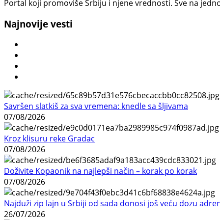
Portal koji promoviše Srbiju i njene vrednosti. Sve na jedno
Najnovije vesti
Savršen slatkiš za sva vremena: knedle sa šljivama
07/08/2026
Kroz klisuru reke Gradac
07/08/2026
Doživite Kopaonik na najlepši način – korak po korak
07/08/2026
Najduži zip lajn u Srbiji od sada donosi još veću dozu adre
26/07/2026