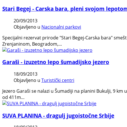
Stari Begej - Carska bara, pleni svojom lepoto
20/09/2013
Objavljeno u
Nacionalni parkovi
Specijalni rezervat prirode "Stari Begej-Carska bara" smešt
Zrenjaninom, Beogradom,…
Garaši - izuzetno lepo šumadijsko jezero
18/09/2013
Objavljeno u
Turistički centri
Jezero Garaši se nalazi u Šumadiji na planini Bukulji, 9 km
od 411m…
SUVA PLANINA - dragulj jugoistočne Srbije