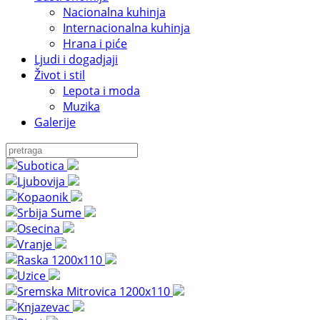
Nacionalna kuhinja
Internacionalna kuhinja
Hrana i piće
Ljudi i dogadjaji
Život i stil
Lepota i moda
Muzika
Galerije