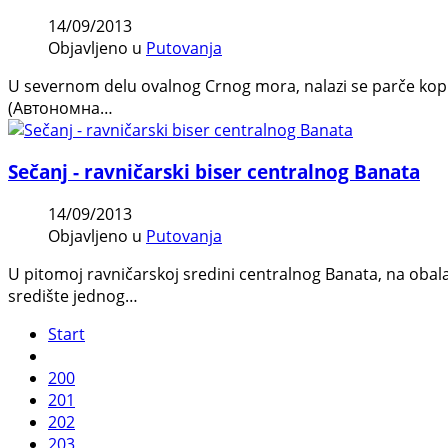
14/09/2013
Objavljeno u
Putovanja
U severnom delu ovalnog Crnog mora, nalazi se parče kopn
(Автономна…
Sečanj - ravničarski biser centralnog Banata
14/09/2013
Objavljeno u
Putovanja
U pitomoj ravničarskoj sredini centralnog Banata, na obala
središte jednog…
Start
200
201
202
203