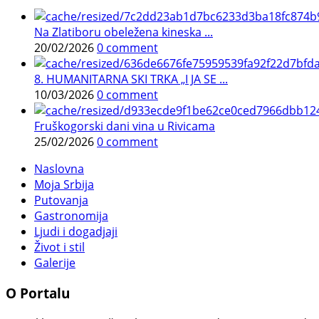
Na Zlatiboru obeležena kineska ...
20/02/2026
0 comment
8. HUMANITARNA SKI TRKA „I JA SE ...
10/03/2026
0 comment
Fruškogorski dani vina u Rivicama
25/02/2026
0 comment
Naslovna
Moja Srbija
Putovanja
Gastronomija
Ljudi i dogadjaji
Život i stil
Galerije
O Portalu