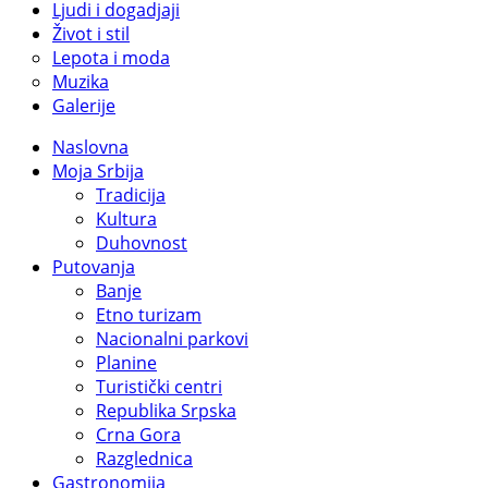
Ljudi i dogadjaji
Život i stil
Lepota i moda
Muzika
Galerije
Naslovna
Moja Srbija
Tradicija
Kultura
Duhovnost
Putovanja
Banje
Etno turizam
Nacionalni parkovi
Planine
Turistički centri
Republika Srpska
Crna Gora
Razglednica
Gastronomija