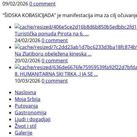
09/02/2026
0 comment
"ŠIDSKA KOBASICIJADA" je manifestacija ima za cilj očuvanje o
Turistička ponuda Pirota na 6. ...
24/02/2026
0 comment
Na Zlatiboru obeležena kineska ...
20/02/2026
0 comment
8. HUMANITARNA SKI TRKA „I JA SE ...
10/03/2026
0 comment
Naslovna
Moja Srbija
Putovanja
Gastronomija
Ljudi i dogadjaji
Život i stil
Galerije