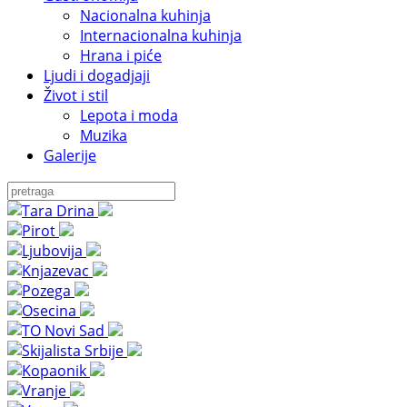
Nacionalna kuhinja
Internacionalna kuhinja
Hrana i piće
Ljudi i dogadjaji
Život i stil
Lepota i moda
Muzika
Galerije