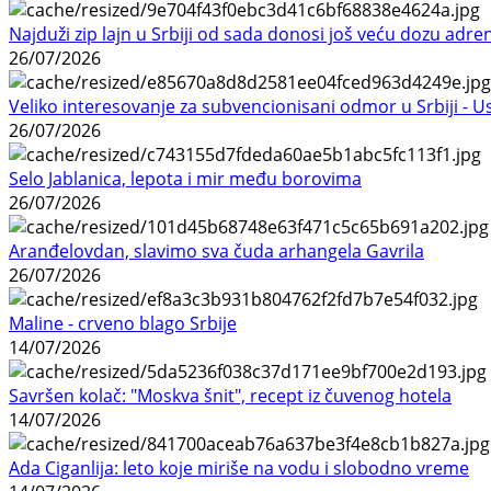
Najduži zip lajn u Srbiji od sada donosi još veću dozu adre
26/07/2026
Veliko interesovanje za subvencionisani odmor u Srbiji - 
26/07/2026
Selo Jablanica, lepota i mir među borovima
26/07/2026
Aranđelovdan, slavimo sva čuda arhangela Gavrila
26/07/2026
Maline - crveno blago Srbije
14/07/2026
Savršen kolač: "Moskva šnit", recept iz čuvenog hotela
14/07/2026
Ada Ciganlija: leto koje miriše na vodu i slobodno vreme