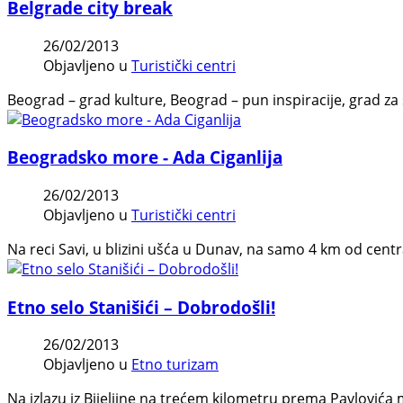
Belgrade city break
26/02/2013
Objavljeno u
Turistički centri
Beograd – grad kulture, Beograd – pun inspiracije, grad za s
Beogradsko more - Ada Ciganlija
26/02/2013
Objavljeno u
Turistički centri
Nа reci Sаvi, u blizini ušćа u Dunаv, nа sаmo 4 km od cent
Etno selo Stanišići – Dobrodošli!
26/02/2013
Objavljeno u
Etno turizam
Na izlazu iz Bijeljine na trećem kilometru prema Pavlovića m