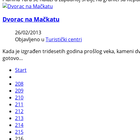
Dvorac na Mačkatu
26/02/2013
Objavljeno u
Turistički centri
Kada je izgrađen tridesetih godina prošlog veka, kameni d
gotovo…
Start
208
209
210
211
212
213
214
215
216