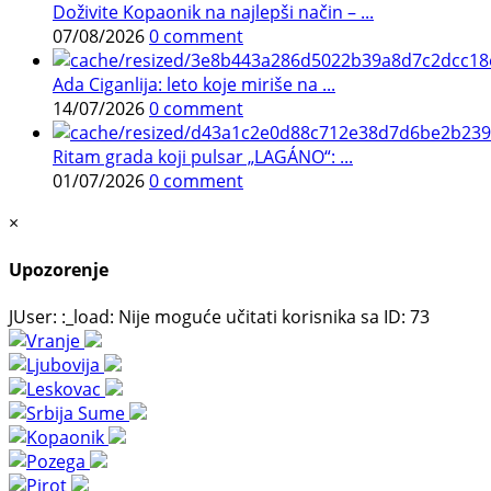
Doživite Kopaonik na najlepši način – ...
07/08/2026
0 comment
Ada Ciganlija: leto koje miriše na ...
14/07/2026
0 comment
Ritam grada koji pulsar „LAGÁNO“: ...
01/07/2026
0 comment
×
Upozorenje
JUser: :_load: Nije moguće učitati korisnika sa ID: 73