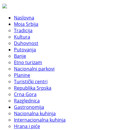
Naslovna
Moja Srbija
Tradicija
Kultura
Duhovnost
Putovanja
Banje
Etno turizam
Nacionalni parkovi
Planine
Turistički centri
Republika Srpska
Crna Gora
Razglednica
Gastronomija
Nacionalna kuhinja
Internacionalna kuhinja
Hrana i piće