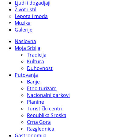
Ljudi i dogadjaji
Život i stil
Lepota i moda
Muzika
Galerije
Naslovna
Moja Srbija
Tradicija
Kultura
Duhovnost
Putovanja
Banje
Etno turizam
Nacionalni parkovi
Planine
Turistički centri
Republika Srpska
Crna Gora
Razglednica
Gastronomija