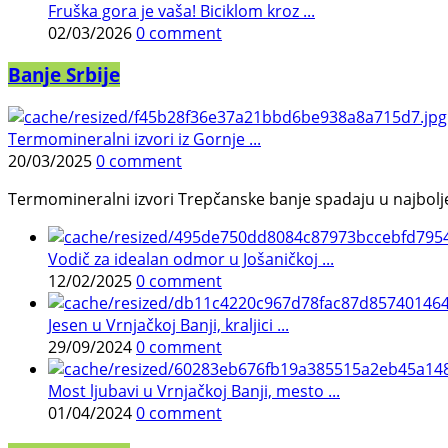
Fruška gora je vaša! Biciklom kroz ...
02/03/2026
0 comment
Banje Srbije
Termomineralni izvori iz Gornje ...
20/03/2025
0 comment
Termomineralni izvori Trepčanske banje spadaju u najbolje pr
Vodič za idealan odmor u Jošaničkoj ...
12/02/2025
0 comment
Jesen u Vrnjačkoj Banji, kraljici ...
29/09/2024
0 comment
Most ljubavi u Vrnjačkoj Banji, mesto ...
01/04/2024
0 comment