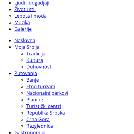
Ljudi i dogadjaji
Život i stil
Lepota i moda
Muzika
Galerije
Naslovna
Moja Srbija
Tradicija
Kultura
Duhovnost
Putovanja
Banje
Etno turizam
Nacionalni parkovi
Planine
Turistički centri
Republika Srpska
Crna Gora
Razglednica
Gastronomija