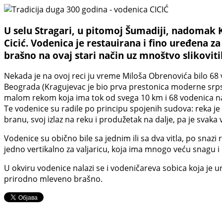
U selu Stragari, u pitomoj Šumadiji, nadomak K
Cicić. Vodenica je restauirana i fino uređena 
brašno na ovaj stari način uz mnoštvo slikovitih
Nekada je na ovoj reci ju vreme Miloša Obrenovića bilo 68 vo
Beograda (Kragujevac je bio prva prestonica moderne srpsk
malom rekom koja ima tok od svega 10 km i 68 vodenica na
Te vodenice su radile po principu spojenih sudova: reka je d
branu, svoj izlaz na reku i produžetak na dalje, pa je svak
Vodenice su obično bile sa jednim ili sa dva vitla, po snazi r
jedno vertikalno za valjaricu, koja ima mnogo veću snagu i
U okviru vodenice nalazi se i vodeničareva sobica koja je u
prirodno mleveno brašno.