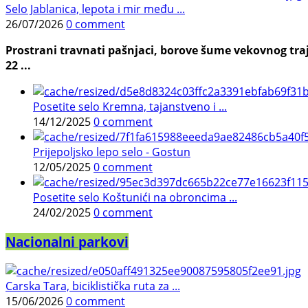
Selo Jablanica, lepota i mir među ...
26/07/2026
0 comment
Prostrani travnati pašnjaci, borove šume vekovnog traj
22 ...
Posetite selo Kremna, tajanstveno i ...
14/12/2025
0 comment
Prijepoljsko lepo selo - Gostun
12/05/2025
0 comment
Posetite selo Koštunići na obroncima ...
24/02/2025
0 comment
Nacionalni parkovi
Carska Tara, biciklistička ruta za ...
15/06/2026
0 comment