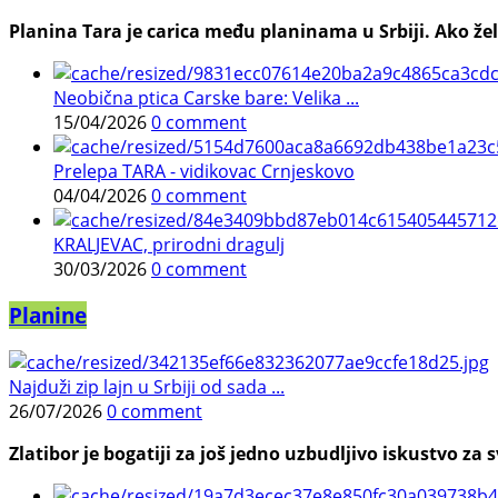
Planina Tara je carica među planinama u Srbiji. Ako želi
Neobična ptica Carske bare: Velika ...
15/04/2026
0 comment
Prelepa TARA - vidikovac Crnjeskovo
04/04/2026
0 comment
KRALJEVAC, prirodni dragulj
30/03/2026
0 comment
Planine
Najduži zip lajn u Srbiji od sada ...
26/07/2026
0 comment
Zlatibor je bogatiji za još jedno uzbudljivo iskustvo za s