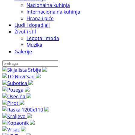
Nacionalna kuhinja
Internacionalna kuhinja
Hrana i piće
Ljudi i dogadjaji
Život i stil
Lepota i moda
Muzika
Galerije