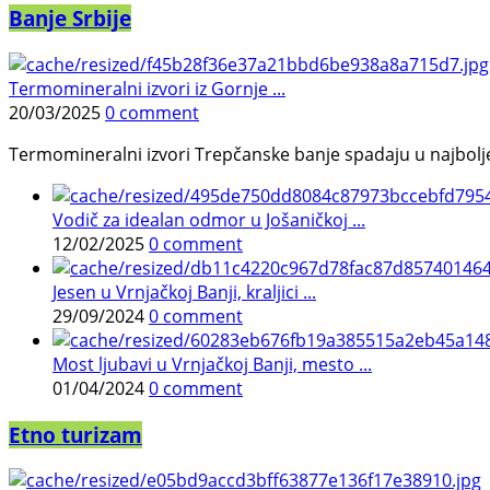
Banje Srbije
Termomineralni izvori iz Gornje ...
20/03/2025
0 comment
Termomineralni izvori Trepčanske banje spadaju u najbolje pr
Vodič za idealan odmor u Jošaničkoj ...
12/02/2025
0 comment
Jesen u Vrnjačkoj Banji, kraljici ...
29/09/2024
0 comment
Most ljubavi u Vrnjačkoj Banji, mesto ...
01/04/2024
0 comment
Etno turizam