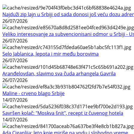
Najduži zip lajn u Srbiji od sada donosi još veću dozu adre
26/07/2026
Veliko interesovanje za subvencionisani odmor u Srbiji - 
26/07/2026
Selo Jablanica, lepota i mir među borovima
26/07/2026
Aranđelovdan, slavimo sva čuda arhangela Gavrila
26/07/2026
Maline - crveno blago Srbije
14/07/2026
Savršen kolač: "Moskva šnit", recept iz čuvenog hotela
14/07/2026
Ada Ciganlija: leto koje miriše na vodu i slobodno vreme