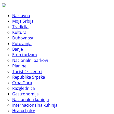
Naslovna
Moja Srbija
Tradicija
Kultura
Duhovnost
Putovanja
Banje
Etno turizam
Nacionalni parkovi
Planine
Turistički centri
Republika Srpska
Crna Gora
Razglednica
Gastronomija
Nacionalna kuhinja
Internacionalna kuhinja
Hrana i piće