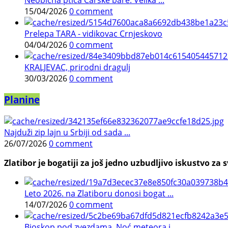
15/04/2026
0 comment
Prelepa TARA - vidikovac Crnjeskovo
04/04/2026
0 comment
KRALJEVAC, prirodni dragulj
30/03/2026
0 comment
Planine
Najduži zip lajn u Srbiji od sada ...
26/07/2026
0 comment
Zlatibor je bogatiji za još jedno uzbudljivo iskustvo za s
Leto 2026. na Zlatiboru donosi bogat ...
14/07/2026
0 comment
Bioskop pod zvezdama, Noć meteora i ...