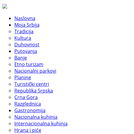
Naslovna
Moja Srbija
Tradicija
Kultura
Duhovnost
Putovanja
Banje
Etno turizam
Nacionalni parkovi
Planine
Turistički centri
Republika Srpska
Crna Gora
Razglednica
Gastronomija
Nacionalna kuhinja
Internacionalna kuhinja
Hrana i piće