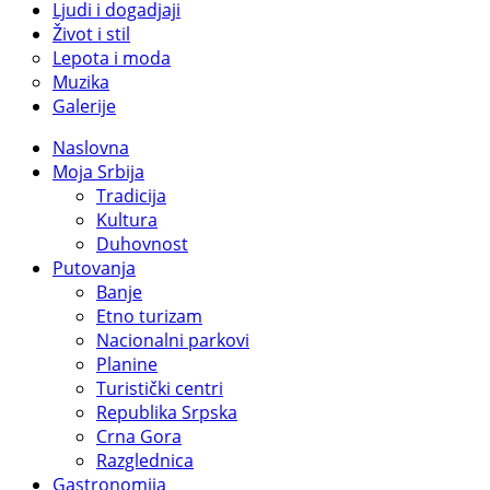
Ljudi i dogadjaji
Život i stil
Lepota i moda
Muzika
Galerije
Naslovna
Moja Srbija
Tradicija
Kultura
Duhovnost
Putovanja
Banje
Etno turizam
Nacionalni parkovi
Planine
Turistički centri
Republika Srpska
Crna Gora
Razglednica
Gastronomija