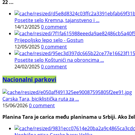
22 ...
Posetite selo Kremna, tajanstveno i ...
14/12/2025
0 comment
Prijepoljsko lepo selo - Gostun
12/05/2025
0 comment
Posetite selo Koštunići na obroncima ...
24/02/2025
0 comment
Nacionalni parkovi
Carska Tara, biciklistička ruta za ...
15/06/2026
0 comment
Planina Tara je carica među planinama u Srbiji. Ako želi
Neobična ptica Carske bare: Velika ...