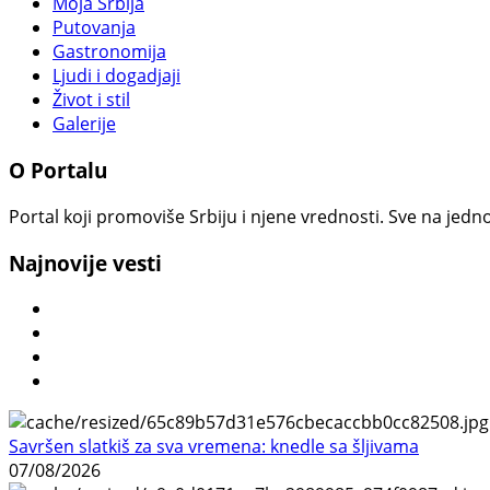
Moja Srbija
Putovanja
Gastronomija
Ljudi i dogadjaji
Život i stil
Galerije
O Portalu
Portal koji promoviše Srbiju i njene vrednosti. Sve na jedno
Najnovije vesti
Savršen slatkiš za sva vremena: knedle sa šljivama
07/08/2026