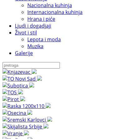
Nacionalna kuhinja
Internacionalna kuhinja
Hrana i piće
Ljudi i dogadjaji
Život i stil
Lepota i moda
Muzika
Galerije