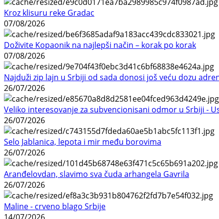
Kroz klisuru reke Gradac
07/08/2026
Doživite Kopaonik na najlepši način – korak po korak
07/08/2026
Najduži zip lajn u Srbiji od sada donosi još veću dozu adre
26/07/2026
Veliko interesovanje za subvencionisani odmor u Srbiji - 
26/07/2026
Selo Jablanica, lepota i mir među borovima
26/07/2026
Aranđelovdan, slavimo sva čuda arhangela Gavrila
26/07/2026
Maline - crveno blago Srbije
14/07/2026