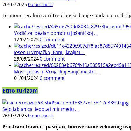
20/03/2025
0 comment
Termomineralni izvori Trepčanske banje spadaju u najbolje pr
Vodič za idealan odmor u Jošaničkoj ...
12/02/2025
0 comment
Jesen u Vrnjačkoj Banji, kraljici ...
29/09/2024
0 comment
Most ljubavi u Vrnjačkoj Banji, mesto ...
01/04/2024
0 comment
Etno turizam
Selo Jablanica, lepota i mir među ...
26/07/2026
0 comment
Prostrani travnati pašnjaci, borove šume vekovnog traj