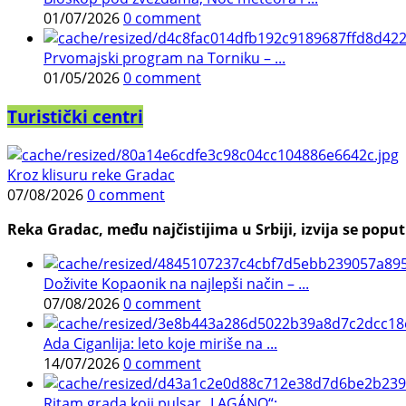
01/07/2026
0 comment
Prvomajski program na Torniku – ...
01/05/2026
0 comment
Turistički centri
Kroz klisuru reke Gradac
07/08/2026
0 comment
Reka Gradac, među najčistijima u Srbiji, izvija se poput 
Doživite Kopaonik na najlepši način – ...
07/08/2026
0 comment
Ada Ciganlija: leto koje miriše na ...
14/07/2026
0 comment
Ritam grada koji pulsar „LAGÁNO“: ...