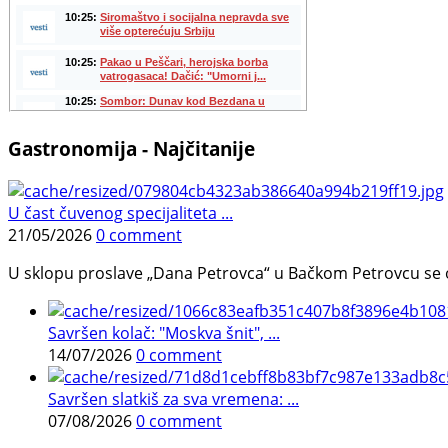
Gastronomija - Najčitanije
U čast čuvenog specijaliteta ...
21/05/2026
0 comment
U sklopu proslave „Dana Petrovca“ u Bačkom Petrovcu se održa
Savršen kolač: "Moskva šnit", ...
14/07/2026
0 comment
Savršen slatkiš za sva vremena: ...
07/08/2026
0 comment