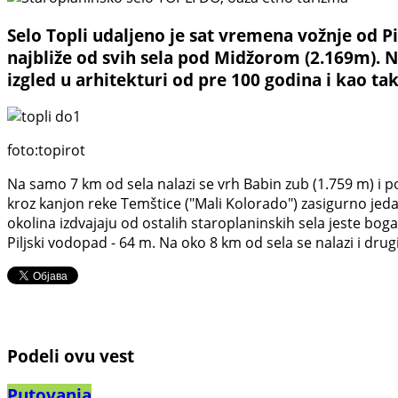
Selo Topli udaljeno je sat vremena vožnje od Pir
najbliže od svih sela pod Midžorom (2.169m). N
izgled u arhitekturi od pre 100 godina i kao tak
foto:topirot
Na samo 7 km od sela nalazi se vrh Babin zub (1.759 m) i poz
kroz kanjon reke Temštice ("Mali Kolorado") zasigurno jedan
okolina izdvajaju od ostalih staroplaninskih sela jeste b
Piljski vodopad - 64 m. Na oko 8 km od sela se nalazi i dr
Podeli ovu vest
Putovanja