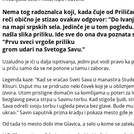
Nema tog radoznalca koji, kada čuje od Priličan
reči obično je stizao ovakav odgovor: "Do Ivan
na mapi srpskih sela. Jedinče je u tom pogledu.
našla slika priliku. Ide sve do ona dva poznata
"Prvu sveci vrgoše priliku
grom udari na Svetoga Savu."
Uzaludno je ići u dalja ispitivanja, jedini put vodi pravo k
u priču samo da se ne potone u tamu i zaborav.
Legenda kaze: "Kad se vraćao Sveti Sava iz manastira Studen
Klisuri. Usput mu se pridruzio neki čovek koji je u obliz
izvora. Utom pristigne domaćin sa komšijama u poteri za lo
bezglavog pevca strpa u Savinu torbu. Kad stigoše ljudi, st
Sava odreši svoju torbu i ugleda pevca bez glave. Bude mu teš
ukrao." Savin saputnik prizna kradju i pokaza mesto gde je
Od tada to mesto dobi ime Glavica, a selo u kome se zatekao