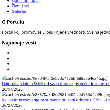
Ljudi i dogadjaji
Život i stil
Galerije
O Portalu
Portal koji promoviše Srbiju i njene vrednosti. Sve na jedno
Najnovije vesti
Najduži zip lajn u Srbiji od sada donosi još veću dozu adre
26/07/2026
Veliko interesovanje za subvencionisani odmor u Srbiji - 
26/07/2026