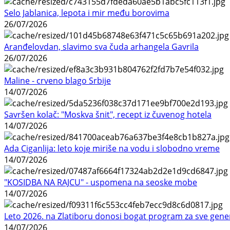
Selo Jablanica, lepota i mir među borovima
26/07/2026
Aranđelovdan, slavimo sva čuda arhangela Gavrila
26/07/2026
Maline - crveno blago Srbije
14/07/2026
Savršen kolač: "Moskva šnit", recept iz čuvenog hotela
14/07/2026
Ada Ciganlija: leto koje miriše na vodu i slobodno vreme
14/07/2026
"KOSIDBA NA RAJCU" - uspomena na seoske mobe
14/07/2026
Leto 2026. na Zlatiboru donosi bogat program za sve gene
14/07/2026