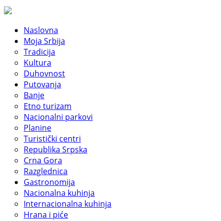
Naslovna
Moja Srbija
Tradicija
Kultura
Duhovnost
Putovanja
Banje
Etno turizam
Nacionalni parkovi
Planine
Turistički centri
Republika Srpska
Crna Gora
Razglednica
Gastronomija
Nacionalna kuhinja
Internacionalna kuhinja
Hrana i piće