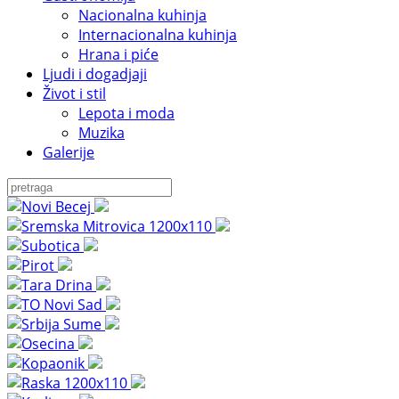
Nacionalna kuhinja
Internacionalna kuhinja
Hrana i piće
Ljudi i dogadjaji
Život i stil
Lepota i moda
Muzika
Galerije