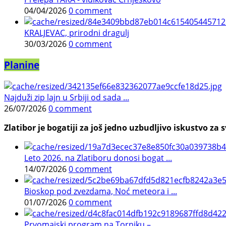
04/04/2026
0 comment
KRALJEVAC, prirodni dragulj
30/03/2026
0 comment
Planine
Najduži zip lajn u Srbiji od sada ...
26/07/2026
0 comment
Zlatibor je bogatiji za još jedno uzbudljivo iskustvo za s
Leto 2026. na Zlatiboru donosi bogat ...
14/07/2026
0 comment
Bioskop pod zvezdama, Noć meteora i ...
01/07/2026
0 comment
Prvomajski program na Torniku – ...