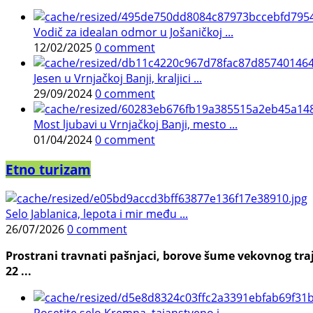
Vodič za idealan odmor u Jošaničkoj ...
12/02/2025
0 comment
Jesen u Vrnjačkoj Banji, kraljici ...
29/09/2024
0 comment
Most ljubavi u Vrnjačkoj Banji, mesto ...
01/04/2024
0 comment
Etno turizam
Selo Jablanica, lepota i mir među ...
26/07/2026
0 comment
Prostrani travnati pašnjaci, borove šume vekovnog traj
22 ...