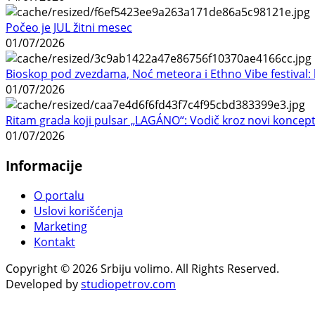
Počeo je JUL žitni mesec
01/07/2026
Bioskop pod zvezdama, Noć meteora i Ethno Vibe festival: 
01/07/2026
Ritam grada koji pulsar „LAGÁNO“: Vodič kroz novi koncep
01/07/2026
Informacije
O portalu
Uslovi korišćenja
Marketing
Kontakt
Copyright © 2026 Srbiju volimo. All Rights Reserved.
Developed by
studiopetrov.com