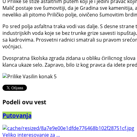
U Prilike se stize asfaltnim putem koji je i jedini pravac ko
Malič postaje sve šumovitiji, da je Gradina sve kamenitija,
neveliko ali pitomo Priličko polje, oivičeno šumovitim brdi
Po sred polja asfaltna traka vodi vas dalje. S desne strane
industrijskih voda koje se bez trunke grize savesti ispuštaj
sa kadrovima. Prosvetni radnici smatrali su pravom srećom,
voćnjaci.
Dvospratna školska zgrada zidana u obliku ćirilicnog slova
klanca ukaze selo. Zapravo, bilo iz kog pravca da idete pre
Podeli ovu vest
Putovanja
Veliko interesovanje za ...