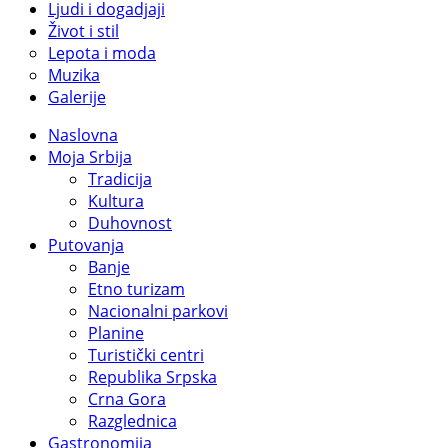
Ljudi i dogadjaji
Život i stil
Lepota i moda
Muzika
Galerije
Naslovna
Moja Srbija
Tradicija
Kultura
Duhovnost
Putovanja
Banje
Etno turizam
Nacionalni parkovi
Planine
Turistički centri
Republika Srpska
Crna Gora
Razglednica
Gastronomija