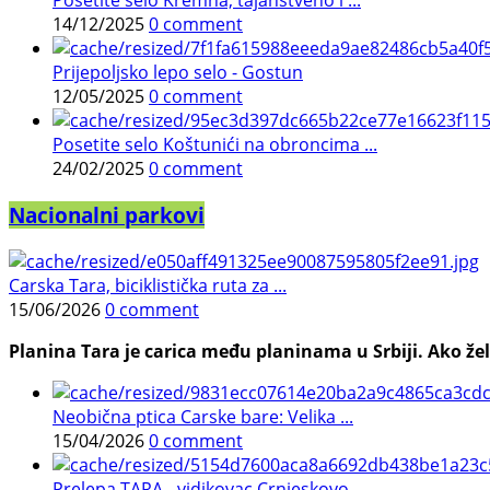
Posetite selo Kremna, tajanstveno i ...
14/12/2025
0 comment
Prijepoljsko lepo selo - Gostun
12/05/2025
0 comment
Posetite selo Koštunići na obroncima ...
24/02/2025
0 comment
Nacionalni parkovi
Carska Tara, biciklistička ruta za ...
15/06/2026
0 comment
Planina Tara je carica među planinama u Srbiji. Ako želi
Neobična ptica Carske bare: Velika ...
15/04/2026
0 comment
Prelepa TARA - vidikovac Crnjeskovo