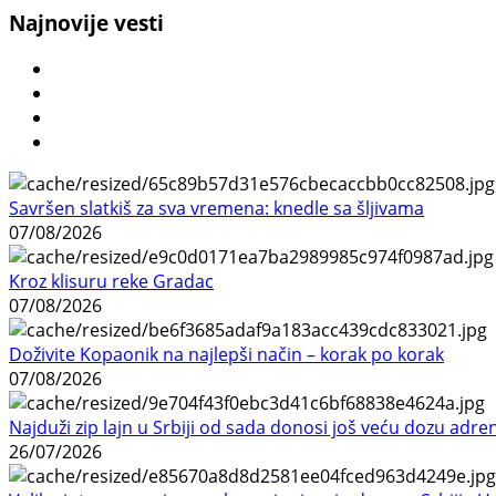
Najnovije vesti
Savršen slatkiš za sva vremena: knedle sa šljivama
07/08/2026
Kroz klisuru reke Gradac
07/08/2026
Doživite Kopaonik na najlepši način – korak po korak
07/08/2026
Najduži zip lajn u Srbiji od sada donosi još veću dozu adre
26/07/2026