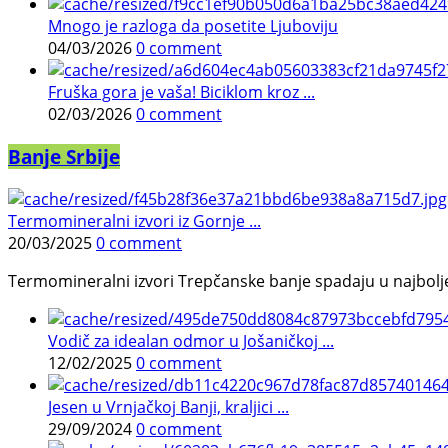
Mnogo je razloga da posetite Ljuboviju
04/03/2026
0 comment
Fruška gora je vaša! Biciklom kroz ...
02/03/2026
0 comment
Banje Srbije
Termomineralni izvori iz Gornje ...
20/03/2025
0 comment
Termomineralni izvori Trepčanske banje spadaju u najbolje pr
Vodič za idealan odmor u Jošaničkoj ...
12/02/2025
0 comment
Jesen u Vrnjačkoj Banji, kraljici ...
29/09/2024
0 comment