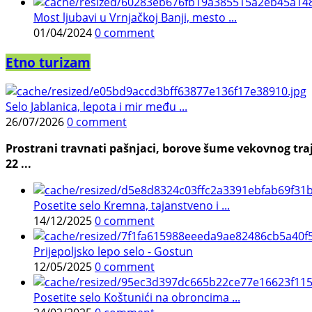
Most ljubavi u Vrnjačkoj Banji, mesto ...
01/04/2024
0 comment
Etno turizam
Selo Jablanica, lepota i mir među ...
26/07/2026
0 comment
Prostrani travnati pašnjaci, borove šume vekovnog traj
22 ...
Posetite selo Kremna, tajanstveno i ...
14/12/2025
0 comment
Prijepoljsko lepo selo - Gostun
12/05/2025
0 comment
Posetite selo Koštunići na obroncima ...