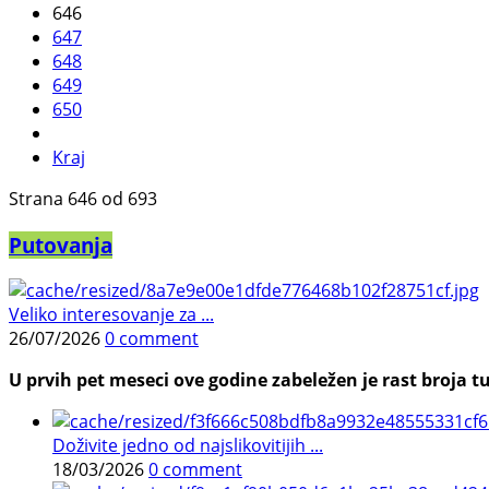
646
647
648
649
650
Kraj
Strana 646 od 693
Putovanja
Veliko interesovanje za ...
26/07/2026
0 comment
U prvih pet meseci ove godine zabeležen je rast broja tu
Doživite jedno od najslikovitijih ...
18/03/2026
0 comment