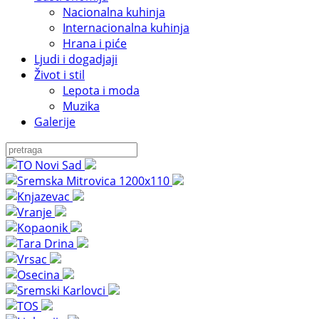
Nacionalna kuhinja
Internacionalna kuhinja
Hrana i piće
Ljudi i dogadjaji
Život i stil
Lepota i moda
Muzika
Galerije