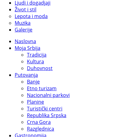
Ljudi i dogadjaji
Život i stil
Lepota i moda
Muzika
Galerije
Naslovna
Moja Srbija
Tradicija
Kultura
Duhovnost
Putovanja
Banje
Etno turizam
Nacionalni parkovi
Planine
Turistički centri
Republika Srpska
Crna Gora
Razglednica
Gastronomija