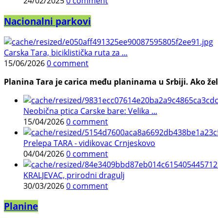
24/02/2025
0 comment
Nacionalni parkovi
Carska Tara, biciklistička ruta za ...
15/06/2026
0 comment
Planina Tara je carica među planinama u Srbiji. Ako želi
Neobična ptica Carske bare: Velika ...
15/04/2026
0 comment
Prelepa TARA - vidikovac Crnjeskovo
04/04/2026
0 comment
KRALJEVAC, prirodni dragulj
30/03/2026
0 comment
Planine