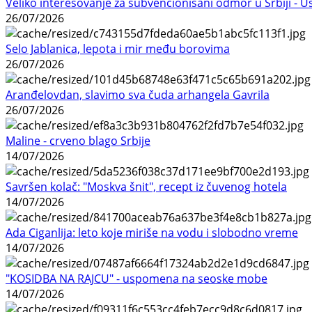
Veliko interesovanje za subvencionisani odmor u Srbiji - 
26/07/2026
Selo Jablanica, lepota i mir među borovima
26/07/2026
Aranđelovdan, slavimo sva čuda arhangela Gavrila
26/07/2026
Maline - crveno blago Srbije
14/07/2026
Savršen kolač: "Moskva šnit", recept iz čuvenog hotela
14/07/2026
Ada Ciganlija: leto koje miriše na vodu i slobodno vreme
14/07/2026
"KOSIDBA NA RAJCU" - uspomena na seoske mobe
14/07/2026