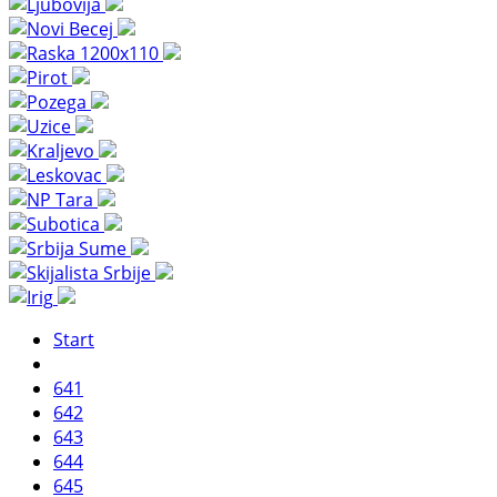
Start
641
642
643
644
645