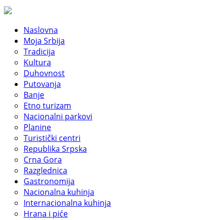
Naslovna
Moja Srbija
Tradicija
Kultura
Duhovnost
Putovanja
Banje
Etno turizam
Nacionalni parkovi
Planine
Turistički centri
Republika Srpska
Crna Gora
Razglednica
Gastronomija
Nacionalna kuhinja
Internacionalna kuhinja
Hrana i piće