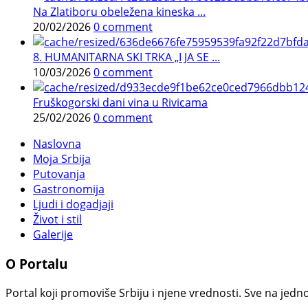
Na Zlatiboru obeležena kineska ...
20/02/2026
0 comment
8. HUMANITARNA SKI TRKA „I JA SE ...
10/03/2026
0 comment
Fruškogorski dani vina u Rivicama
25/02/2026
0 comment
Naslovna
Moja Srbija
Putovanja
Gastronomija
Ljudi i dogadjaji
Život i stil
Galerije
O Portalu
Portal koji promoviše Srbiju i njene vrednosti. Sve na jedno