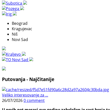
Beograd
Kragujevac
Niš
Novi Sad
Putovanja - Najčitanije
Veliko interesovanje za ...
26/07/2026
0 comment
U prvih pet meseci ove godine zabeležen je rast broja tu