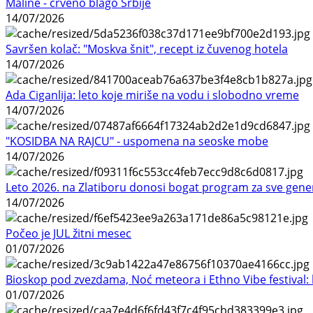
Maline - crveno blago Srbije
14/07/2026
Savršen kolač: "Moskva šnit", recept iz čuvenog hotela
14/07/2026
Ada Ciganlija: leto koje miriše na vodu i slobodno vreme
14/07/2026
"KOSIDBA NA RAJCU" - uspomena na seoske mobe
14/07/2026
Leto 2026. na Zlatiboru donosi bogat program za sve gene
14/07/2026
Počeo je JUL žitni mesec
01/07/2026
Bioskop pod zvezdama, Noć meteora i Ethno Vibe festival: 
01/07/2026