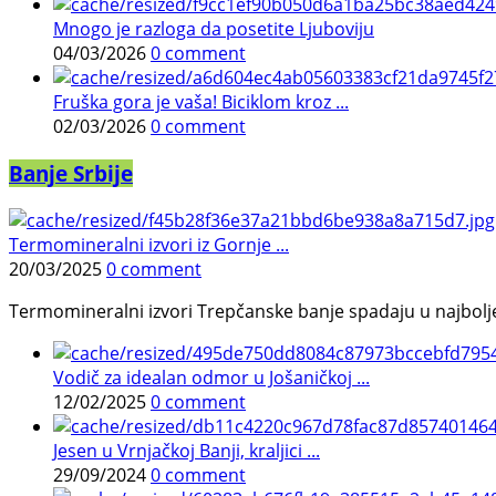
Mnogo je razloga da posetite Ljuboviju
04/03/2026
0 comment
Fruška gora je vaša! Biciklom kroz ...
02/03/2026
0 comment
Banje Srbije
Termomineralni izvori iz Gornje ...
20/03/2025
0 comment
Termomineralni izvori Trepčanske banje spadaju u najbolje pr
Vodič za idealan odmor u Jošaničkoj ...
12/02/2025
0 comment
Jesen u Vrnjačkoj Banji, kraljici ...
29/09/2024
0 comment