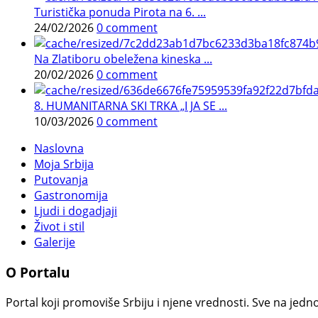
Turistička ponuda Pirota na 6. ...
24/02/2026
0 comment
Na Zlatiboru obeležena kineska ...
20/02/2026
0 comment
8. HUMANITARNA SKI TRKA „I JA SE ...
10/03/2026
0 comment
Naslovna
Moja Srbija
Putovanja
Gastronomija
Ljudi i dogadjaji
Život i stil
Galerije
O Portalu
Portal koji promoviše Srbiju i njene vrednosti. Sve na jedno