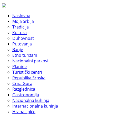
Naslovna
Moja Srbija
Tradicija
Kultura
Duhovnost
Putovanja
Banje
Etno turizam
Nacionalni parkovi
Planine
Turistički centri
Republika Srpska
Crna Gora
Razglednica
Gastronomija
Nacionalna kuhinja
Internacionalna kuhinja
Hrana i piće