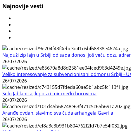
Najnovije vesti
Najduži zip lajn u Srbiji od sada donosi još veću dozu adre
26/07/2026
Veliko interesovanje za subvencionisani odmor u Srbiji - 
26/07/2026
Selo Jablanica, lepota i mir među borovima
26/07/2026
Aranđelovdan, slavimo sva čuda arhangela Gavrila
26/07/2026