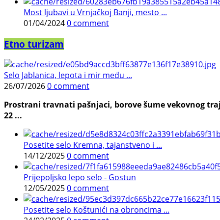
Most ljubavi u Vrnjačkoj Banji, mesto ...
01/04/2024
0 comment
Etno turizam
Selo Jablanica, lepota i mir među ...
26/07/2026
0 comment
Prostrani travnati pašnjaci, borove šume vekovnog traj
22 ...
Posetite selo Kremna, tajanstveno i ...
14/12/2025
0 comment
Prijepoljsko lepo selo - Gostun
12/05/2025
0 comment
Posetite selo Koštunići na obroncima ...