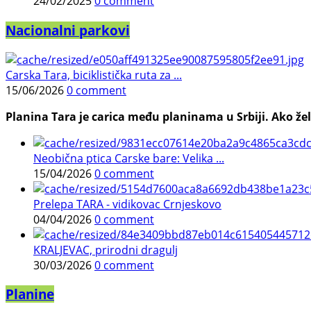
24/02/2025
0 comment
Nacionalni parkovi
Carska Tara, biciklistička ruta za ...
15/06/2026
0 comment
Planina Tara je carica među planinama u Srbiji. Ako želi
Neobična ptica Carske bare: Velika ...
15/04/2026
0 comment
Prelepa TARA - vidikovac Crnjeskovo
04/04/2026
0 comment
KRALJEVAC, prirodni dragulj
30/03/2026
0 comment
Planine