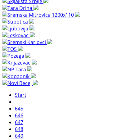
Start
645
646
647
648
649