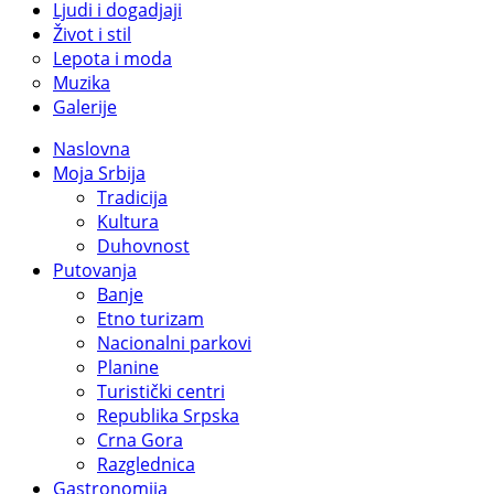
Ljudi i dogadjaji
Život i stil
Lepota i moda
Muzika
Galerije
Naslovna
Moja Srbija
Tradicija
Kultura
Duhovnost
Putovanja
Banje
Etno turizam
Nacionalni parkovi
Planine
Turistički centri
Republika Srpska
Crna Gora
Razglednica
Gastronomija