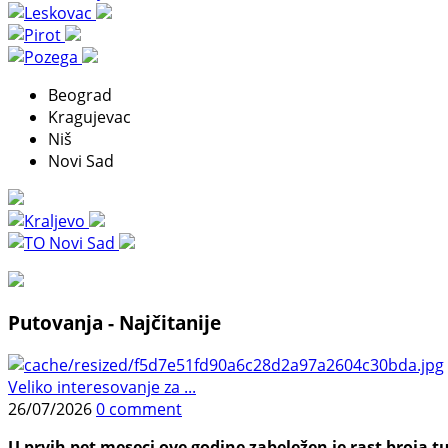
Beograd
Kragujevac
Niš
Novi Sad
Putovanja - Najčitanije
Veliko interesovanje za ...
26/07/2026
0 comment
U prvih pet meseci ove godine zabeležen je rast broja tu