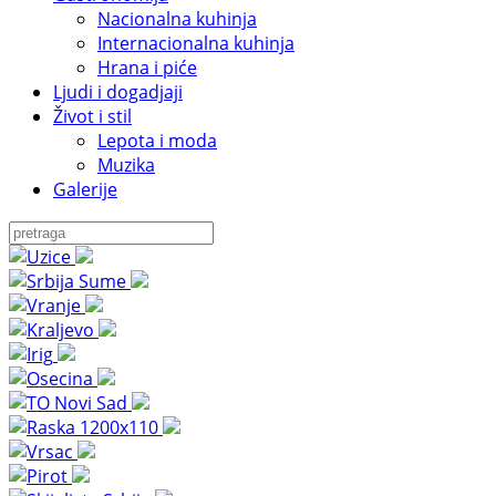
Nacionalna kuhinja
Internacionalna kuhinja
Hrana i piće
Ljudi i dogadjaji
Život i stil
Lepota i moda
Muzika
Galerije