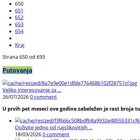
650
651
652
653
654
Kraj
Strana 650 od 693
Putovanja
Veliko interesovanje za ...
26/07/2026
0 comment
U prvih pet meseci ove godine zabeležen je rast broja tu
Doživite jedno od najslikovitijih ...
18/03/2026
0 comment