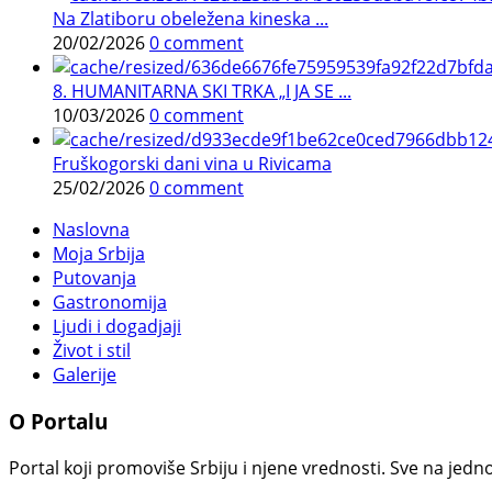
Na Zlatiboru obeležena kineska ...
20/02/2026
0 comment
8. HUMANITARNA SKI TRKA „I JA SE ...
10/03/2026
0 comment
Fruškogorski dani vina u Rivicama
25/02/2026
0 comment
Naslovna
Moja Srbija
Putovanja
Gastronomija
Ljudi i dogadjaji
Život i stil
Galerije
O Portalu
Portal koji promoviše Srbiju i njene vrednosti. Sve na jedno