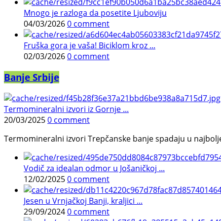
Mnogo je razloga da posetite Ljuboviju
04/03/2026
0 comment
Fruška gora je vaša! Biciklom kroz ...
02/03/2026
0 comment
Banje Srbije
Termomineralni izvori iz Gornje ...
20/03/2025
0 comment
Termomineralni izvori Trepčanske banje spadaju u najbolje pr
Vodič za idealan odmor u Jošaničkoj ...
12/02/2025
0 comment
Jesen u Vrnjačkoj Banji, kraljici ...
29/09/2024
0 comment