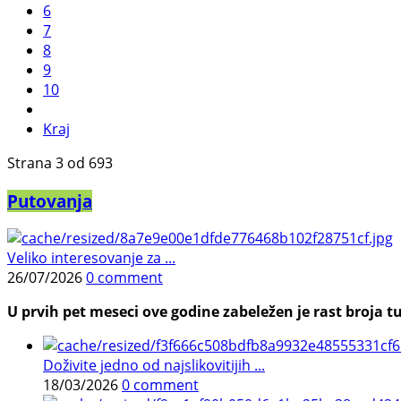
6
7
8
9
10
Kraj
Strana 3 od 693
Putovanja
Veliko interesovanje za ...
26/07/2026
0 comment
U prvih pet meseci ove godine zabeležen je rast broja tu
Doživite jedno od najslikovitijih ...
18/03/2026
0 comment