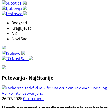
Beograd
Kragujevac
Niš
Novi Sad
Putovanja - Najčitanije
Veliko interesovanje za ...
26/07/2026
0 comment
U prvih pet meseci ove godine zabeležen je rast broja tu