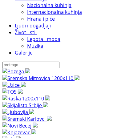
Nacionalna kuhinja
Internacionalna kuhinja
Hrana i piće
Ljudi i dogadjaji
Život i stil
Lepota i moda
Muzika
Galerije