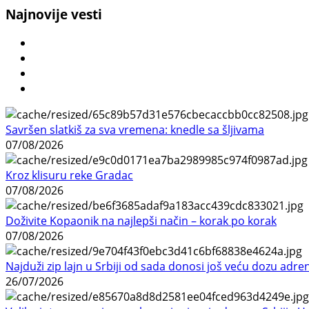
Najnovije vesti
Savršen slatkiš za sva vremena: knedle sa šljivama
07/08/2026
Kroz klisuru reke Gradac
07/08/2026
Doživite Kopaonik na najlepši način – korak po korak
07/08/2026
Najduži zip lajn u Srbiji od sada donosi još veću dozu adre
26/07/2026