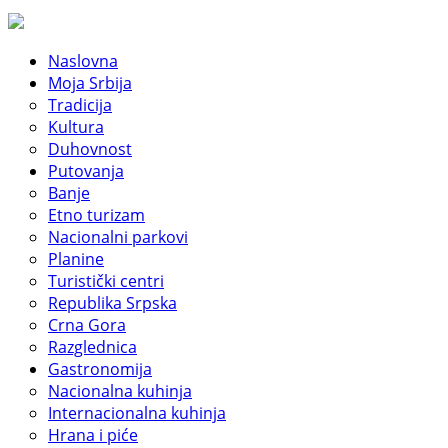
Naslovna
Moja Srbija
Tradicija
Kultura
Duhovnost
Putovanja
Banje
Etno turizam
Nacionalni parkovi
Planine
Turistički centri
Republika Srpska
Crna Gora
Razglednica
Gastronomija
Nacionalna kuhinja
Internacionalna kuhinja
Hrana i piće