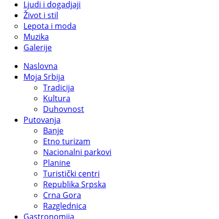
Ljudi i dogadjaji
Život i stil
Lepota i moda
Muzika
Galerije
Naslovna
Moja Srbija
Tradicija
Kultura
Duhovnost
Putovanja
Banje
Etno turizam
Nacionalni parkovi
Planine
Turistički centri
Republika Srpska
Crna Gora
Razglednica
Gastronomija