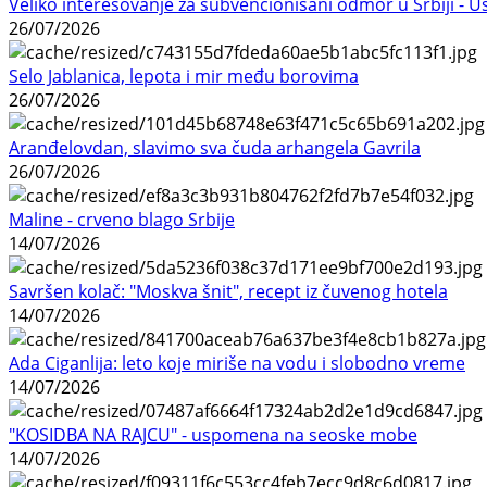
Veliko interesovanje za subvencionisani odmor u Srbiji - 
26/07/2026
Selo Jablanica, lepota i mir među borovima
26/07/2026
Aranđelovdan, slavimo sva čuda arhangela Gavrila
26/07/2026
Maline - crveno blago Srbije
14/07/2026
Savršen kolač: "Moskva šnit", recept iz čuvenog hotela
14/07/2026
Ada Ciganlija: leto koje miriše na vodu i slobodno vreme
14/07/2026
"KOSIDBA NA RAJCU" - uspomena na seoske mobe
14/07/2026