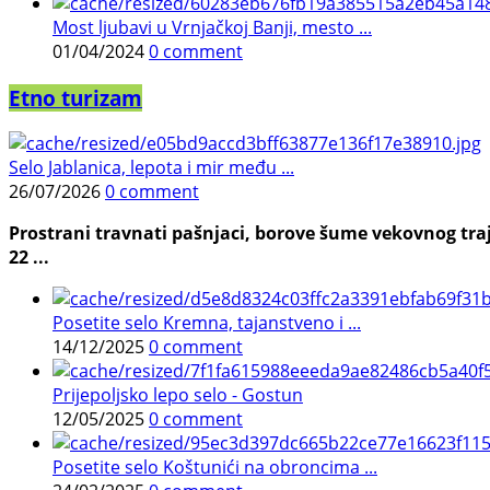
Most ljubavi u Vrnjačkoj Banji, mesto ...
01/04/2024
0 comment
Etno turizam
Selo Jablanica, lepota i mir među ...
26/07/2026
0 comment
Prostrani travnati pašnjaci, borove šume vekovnog traj
22 ...
Posetite selo Kremna, tajanstveno i ...
14/12/2025
0 comment
Prijepoljsko lepo selo - Gostun
12/05/2025
0 comment
Posetite selo Koštunići na obroncima ...