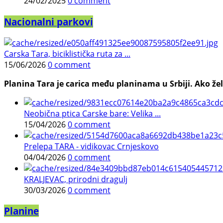
24/02/2025
0 comment
Nacionalni parkovi
Carska Tara, biciklistička ruta za ...
15/06/2026
0 comment
Planina Tara je carica među planinama u Srbiji. Ako želi
Neobična ptica Carske bare: Velika ...
15/04/2026
0 comment
Prelepa TARA - vidikovac Crnjeskovo
04/04/2026
0 comment
KRALJEVAC, prirodni dragulj
30/03/2026
0 comment
Planine