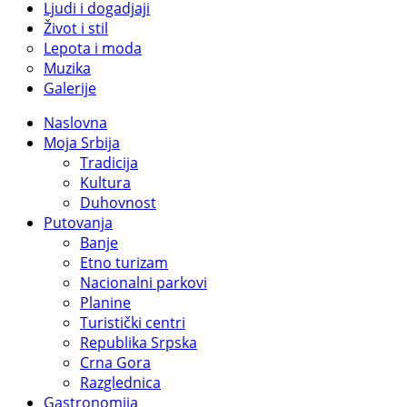
Ljudi i dogadjaji
Život i stil
Lepota i moda
Muzika
Galerije
Naslovna
Moja Srbija
Tradicija
Kultura
Duhovnost
Putovanja
Banje
Etno turizam
Nacionalni parkovi
Planine
Turistički centri
Republika Srpska
Crna Gora
Razglednica
Gastronomija