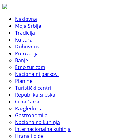
Naslovna
Moja Srbija
Tradicija
Kultura
Duhovnost
Putovanja
Banje
Etno turizam
Nacionalni parkovi
Planine
Turistički centri
Republika Srpska
Crna Gora
Razglednica
Gastronomija
Nacionalna kuhinja
Internacionalna kuhinja
Hrana i piće