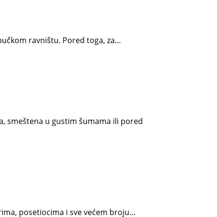
abučkom ravništu. Pored toga, za…
oba, smeštena u gustim šumama ili pored
arima, posetiocima i sve većem broju…