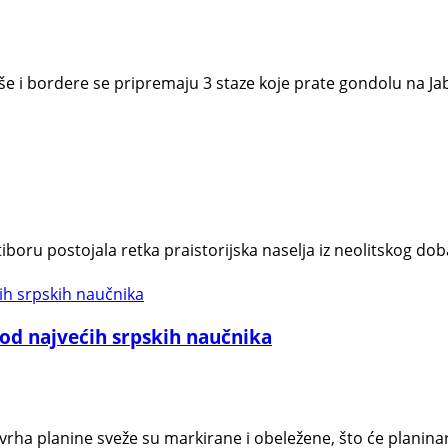
jaše i bordere se pripremaju 3 staze koje prate gondolu na J
iboru postojala retka praistorijska naselja iz neolitskog d
od najvećih srpskih naučnika
 vrha planine sveže su markirane i obeležene, što će planin