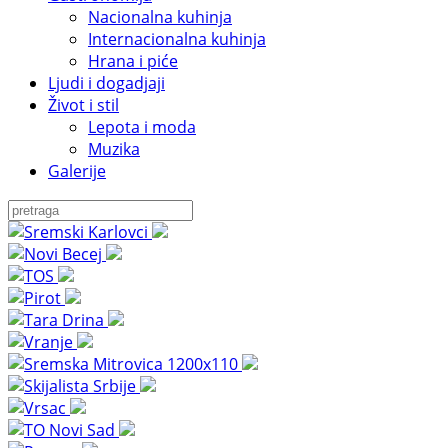
Nacionalna kuhinja
Internacionalna kuhinja
Hrana i piće
Ljudi i dogadjaji
Život i stil
Lepota i moda
Muzika
Galerije