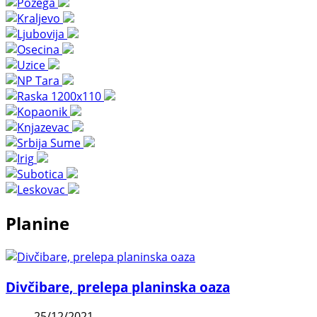
Planine
Divčibare, prelepa planinska oaza
25/12/2021