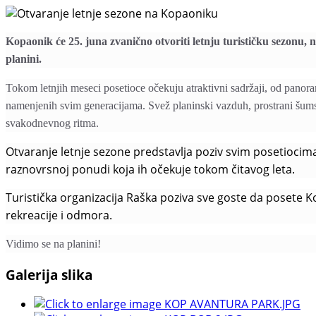
Kopaonik će 25. juna zvanično otvoriti letnju turističku sezonu,
planini.
Tokom letnjih meseci posetioce očekuju atraktivni sadržaji, od pano
namenjenih svim generacijama. Svež planinski vazduh, prostran
i
šums
svakodnevnog ritma.
Otvaranje letnje sezone predstavlja poziv svim posetiocima d
raznovrsnoj ponudi koja ih očekuje tokom čitavog leta.
Turistička organizacija Raška poziva sve goste da posete K
rekreacije i odmora.
Vidimo se na planini!
Galerija slika