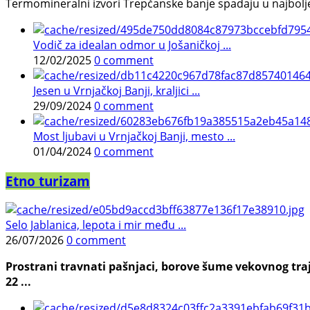
Termomineralni izvori Trepčanske banje spadaju u najbolje pr
Vodič za idealan odmor u Jošaničkoj ...
12/02/2025
0 comment
Jesen u Vrnjačkoj Banji, kraljici ...
29/09/2024
0 comment
Most ljubavi u Vrnjačkoj Banji, mesto ...
01/04/2024
0 comment
Etno turizam
Selo Jablanica, lepota i mir među ...
26/07/2026
0 comment
Prostrani travnati pašnjaci, borove šume vekovnog traj
22 ...