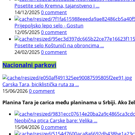
Posetite selo Kremna, tajanstveno i ...
14/12/2025
0 comment
Prijepoljsko lepo selo - Gostun
12/05/2025
0 comment
Posetite selo Koštunići na obroncima ...
24/02/2025
0 comment
Nacionalni parkovi
Carska Tara, biciklistička ruta za ...
15/06/2026
0 comment
Planina Tara je carica među planinama u Srbiji. Ako želi
Neobična ptica Carske bare: Velika ...
15/04/2026
0 comment