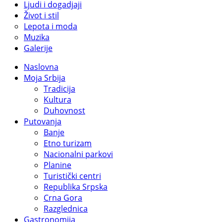
Ljudi i dogadjaji
Život i stil
Lepota i moda
Muzika
Galerije
Naslovna
Moja Srbija
Tradicija
Kultura
Duhovnost
Putovanja
Banje
Etno turizam
Nacionalni parkovi
Planine
Turistički centri
Republika Srpska
Crna Gora
Razglednica
Gastronomija