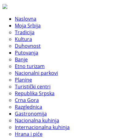
Naslovna
Moja Srbija
Tradicija
Kultura
Duhovnost
Putovanja
Banje
Etno turizam
Nacionalni parkovi
Planine
Turistički centri
Republika Srpska
Crna Gora
Razglednica
Gastronomija
Nacionalna kuhinja
Internacionalna kuhinja
Hrana i piće