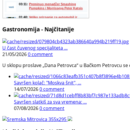
Gastronomija - Najčitanije
U čast čuvenog specijaliteta ...
21/05/2026
0 comment
U sklopu proslave „Dana Petrovca“ u Bačkom Petrovcu se održa
Savršen kolač: "Moskva šnit", ...
14/07/2026
0 comment
Savršen slatkiš za sva vremena: ...
07/08/2026
0 comment