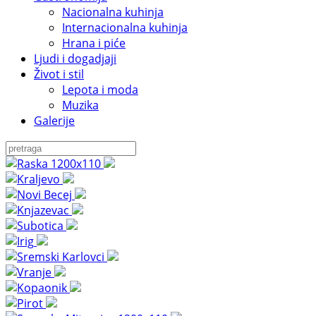
Nacionalna kuhinja
Internacionalna kuhinja
Hrana i piće
Ljudi i dogadjaji
Život i stil
Lepota i moda
Muzika
Galerije