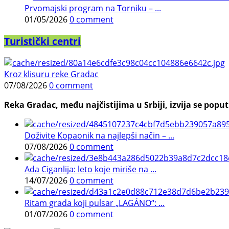
Prvomajski program na Torniku – ...
01/05/2026
0 comment
Turistički centri
Kroz klisuru reke Gradac
07/08/2026
0 comment
Reka Gradac, među najčistijima u Srbiji, izvija se poput 
Doživite Kopaonik na najlepši način – ...
07/08/2026
0 comment
Ada Ciganlija: leto koje miriše na ...
14/07/2026
0 comment
Ritam grada koji pulsar „LAGÁNO“: ...
01/07/2026
0 comment