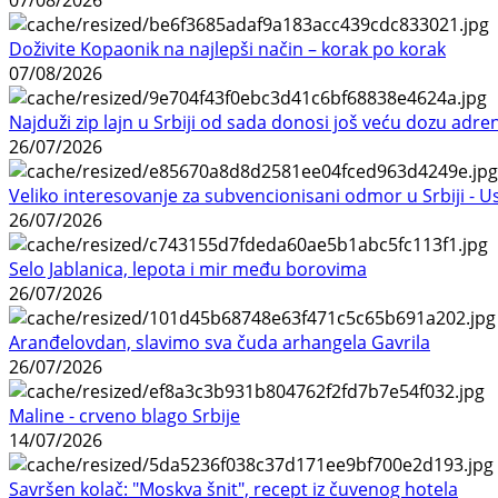
07/08/2026
Doživite Kopaonik na najlepši način – korak po korak
07/08/2026
Najduži zip lajn u Srbiji od sada donosi još veću dozu adre
26/07/2026
Veliko interesovanje za subvencionisani odmor u Srbiji - 
26/07/2026
Selo Jablanica, lepota i mir među borovima
26/07/2026
Aranđelovdan, slavimo sva čuda arhangela Gavrila
26/07/2026
Maline - crveno blago Srbije
14/07/2026
Savršen kolač: "Moskva šnit", recept iz čuvenog hotela