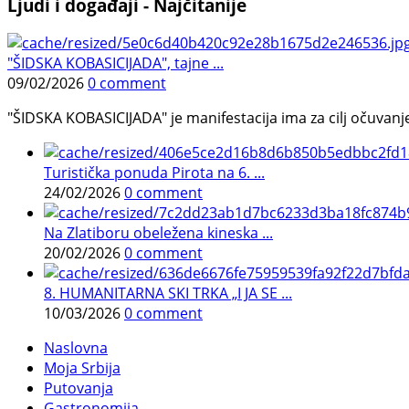
Ljudi i događaji - Najčitanije
"ŠIDSKA KOBASICIJADA", tajne ...
09/02/2026
0 comment
"ŠIDSKA KOBASICIJADA" je manifestacija ima za cilj očuvanje o
Turistička ponuda Pirota na 6. ...
24/02/2026
0 comment
Na Zlatiboru obeležena kineska ...
20/02/2026
0 comment
8. HUMANITARNA SKI TRKA „I JA SE ...
10/03/2026
0 comment
Naslovna
Moja Srbija
Putovanja
Gastronomija