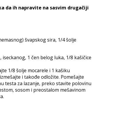
ka da ih napravite na sasvim drugačiji
(nemasnog) švapskog sira, 1/4 šolje
a, iseckanog, 1 čen belog luka, 1/8 kašičice
jte 1/8 šolje mocarele i 1 kašiku
izmešajte i takođe odložite. Pomešajte
u testa za lazanje, preko stavite polovinu
a testom, sosom i preostalom mešavinom
a.