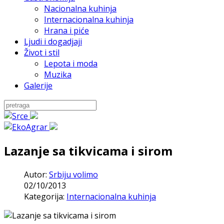
Nacionalna kuhinja
Internacionalna kuhinja
Hrana i piće
Ljudi i dogadjaji
Život i stil
Lepota i moda
Muzika
Galerije
Lazanje sa tikvicama i sirom
Autor:
Srbiju volimo
02/10/2013
Kategorija:
Internacionalna kuhinja