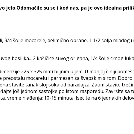
o jelo.Odomaćile su se i kod nas, pa je ovo idealna prili
i, 3/4 šolje mocarele, delimično obrane, 1 1/2 šolja mladog 
uvog bosiljka... 2 kašičice suvog origana, 1/4 šolje crnog luk
imenzije 225 x 325 mm) biljnim uljem. U manjoj činiji pomeša
te preostalu mocarelu i parmezan sa švapskim sirom. Dobro 
ha stavite tanak sloj soka od paradajza. Zatim stavite trećin
oređajte još jednom sastojke po istom rasporedu. Završite s
ta, vreme hlađenja: 10-15 minuta. Isecite na 6 jednakih delov