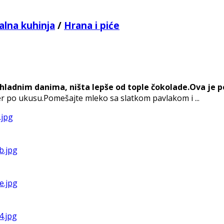
alna kuhinja
/
Hrana i piće
u hladnim danima, ništa lepše od tople čokolade.Ova je 
r po ukusu.Pomešajte mleko sa slatkom pavlakom i ...