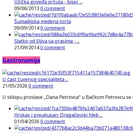
Užička goveđa pršuta - biser ...
09/06/2013
0 comment
Šumadijska medena torta
09/09/2014
0 comment
Slatko od šljiva sa orasima - ...
21/09/2014
0 comment
Gastronomija
U čast čuvenog specijaliteta ...
21/05/2026
0 comment
U sklopu proslave „Dana Petrovca“ u Bačkom Petrovcu se održa
Hrskav i preukusan: Dragačevski hleb ...
01/04/2026
0 comment