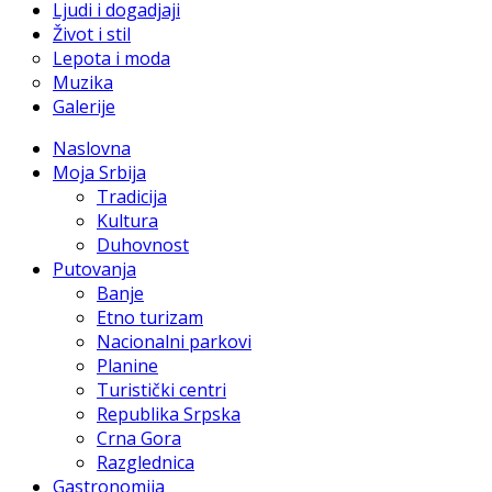
Ljudi i dogadjaji
Život i stil
Lepota i moda
Muzika
Galerije
Naslovna
Moja Srbija
Tradicija
Kultura
Duhovnost
Putovanja
Banje
Etno turizam
Nacionalni parkovi
Planine
Turistički centri
Republika Srpska
Crna Gora
Razglednica
Gastronomija