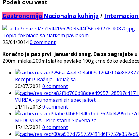
Podeli ovu vest
Gastronomija
Nacionalna kuhinja
/
Internacion
Topla čokolada sa slatkom pavlakom
25/01/2014
0 comment
Konačno je pao prvi, januarski sneg. Da se zagrejete 
200ml mleka,200ml slatke pavlake,100g crne čokolade,šeće
Recept iz Ražnja - kolač sa ...
30/07/2021
0 comment
VURDA - punomasni sir,specijalitet ...
21/11/2013
0 comment
MEDOVINA - Piće starih Slovena za ...
17/12/2021
0 comment