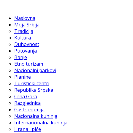
Naslovna
Moja Srbija
Tradicija
Kultura
Duhovnost
Putovanja
Banje
Etno turizam
Nacionalni parkovi
Planine
Turistički centri
Republika Srpska
Crna Gora
Razglednica
Gastronomija
Nacionalna kuhinja
Internacionalna kuhinja
Hrana i piće