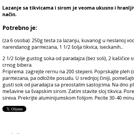
Lazanje sa tikvicama i sirom je veoma ukusno i hranljiv
način.
Potrebno je:
(za 6 osoba): 250g testa za lazanju, kuvanog u neslanoj vod
narendanog parmezana, 1 1/2 šolja tikvica, iseckanih...
2 1/2 šolje gustog soka od paradajza (bez soli), 2 kašičice s
crnog bibera.
Priprema: zagrejte rernu na 200 stepeni. Poprskajte pleh (d
parmezana, pa odložite posudu. U srednjoj činiji, pomešaj
gusti sok od paradajza sa preostalim sastojcima. Na dno ple
mešavine sa švapskim sirom. Zatim stavite sloj tikvica. P
sireva. Prekrijte aluminijumskom folijom. Pecite 30-40 minu