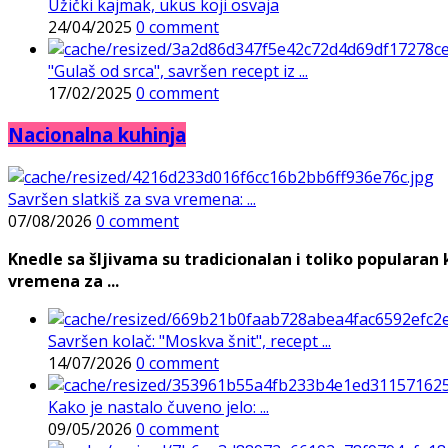
Užički kajmak, ukus koji osvaja
24/04/2025
0 comment
"Gulaš od srca", savršen recept iz ...
17/02/2025
0 comment
Nacionalna kuhinja
Savršen slatkiš za sva vremena: ...
07/08/2026
0 comment
Knedle sa šljivama su tradicionalan i toliko populara
vremena za ...
Savršen kolač: "Moskva šnit", recept ...
14/07/2026
0 comment
Kako je nastalo čuveno jelo: ...
09/05/2026
0 comment