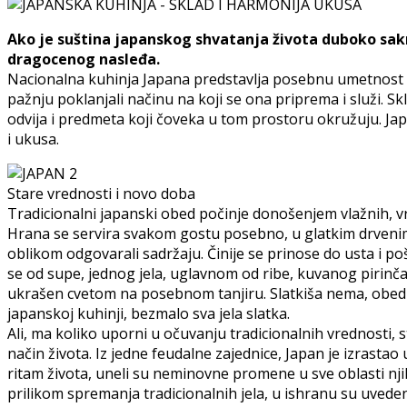
Ako je suština japanskog shvatanja života duboko sakr
dragocenog nasleđa.
Nacionalna kuhinja Japana predstavlja posebnu umetnost p
pažnju poklanjali načinu na koji se ona priprema i služi. 
odvija i predmeta koji čoveka u tom prostoru okružuju. Jap
i ukusa.
Stare vrednosti i novo doba
Tradicionalni japanski obed počinje donošenjem vlažnih, vru
Hrana se servira svakom gostu posebno, u glatkim drvenim 
oblikom odgovarali sadržaju. Činije se prinose do usta i poš
se od supe, jednog jela, uglavnom od ribe, kuvanog pirinča i
ukrašen cvetom na posebnom tanjiru. Slatkiša nema, obed m
japanskoj kuhinji, bezmalo sva jela slatka.
Ali, ma koliko uporni u očuvanju tradicionalnih vrednosti,
način života. Iz jedne feudalne zajednice, Japan je izrastao
ritam života, uneli su neminovne promene u sve oblasti nj
prilikom spremanja tradicionalnih jela, u ishranu su uvede