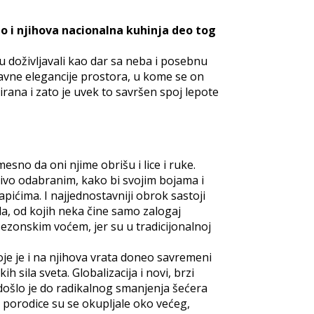
o i njihova nacionalna kuhinja deo tog
 doživljavali kao dar sa neba i posebnu
tavne elegancije prostora, u kome se on
rana i zato je uvek to savršen spoj lepote
sno da oni njime obrišu i lice i ruke.
jivo odabranim, kako bi svojim bojama i
apićima. I najjednostavniji obrok sastoji
ela, od kojih neka čine samo zalogaj
ezonskim voćem, jer su u tradicijonalnoj
oje je i na njihova vrata doneo savremeni
 sila sveta. Globalizacija i novi, brzi
došlo je do radikalnog smanjenja šećera
a porodice su se okupljale oko većeg,