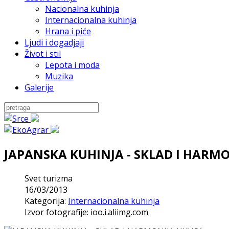
Nacionalna kuhinja
Internacionalna kuhinja
Hrana i piće
Ljudi i dogadjaji
Život i stil
Lepota i moda
Muzika
Galerije
JAPANSKA KUHINJA - SKLAD I HARM
Svet turizma
16/03/2013
Kategorija:
Internacionalna kuhinja
Izvor fotografije: ioo.i.aliimg.com