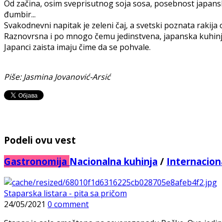
Od začina, osim sveprisutnog soja sosa, posebnost japansko
đumbir...
Svakodnevni napitak je zeleni čaj, a svetski poznata rakija o
Raznovrsna i po mnogo čemu jedinstvena, japanska kuhinja j
Japanci zaista imaju čime da se pohvale.
Piše: Jasmina Jovanović-Arsić
Podeli ovu vest
Gastronomija
Nacionalna kuhinja
/
Internacion
Staparska listara - pita sa pričom
24/05/2021
0 comment