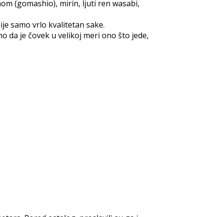
om (gomashio), mirin, ljuti ren wasabi,
pije samo vrlo kvalitetan sake.
 da je čovek u velikoj meri ono što jede,