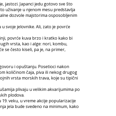
e, jastozi. Japanci jedu gotovo sve što
 što uživanje u njenom mesu predstavlja
cijalne dozvole majstorima osposobljenim
 svoje jelovnike. Ali, zato je povrće
nji, povrće kuva brzo i kratko kako bi
ugih vrsta, kao i alge: nori, kombu,
e se često kiseli, pa je, na primer,
zgovoru i opuštanju. Posetioci nakon
om količinom čaja, piva ili nekog drugog
jnih vrsta morskih trava, koje su tipični
sušamija plivaju u velikim akvarijumima po
skih plodova.
 19. veku, u vreme akcije popularizacije
vanja jela bude svedeno na minimum, kako