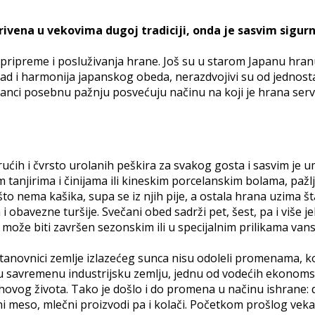
ivena u vekovima dugoj tradiciji, onda je sasvim sigurn
ripreme i posluživanja hrane. Još su u starom Japanu hranu
Sklad i harmonija japanskog obeda, nerazdvojivi su od jednos
anci posebnu pažnju posvećuju načinu na koji je hrana servi
ćih i čvrsto urolanih peškira za svakog gosta i sasvim je ume
tanjirima i činijama ili kineskim porcelanskim bolama, pažl
to nema kašika, supa se iz njih pije, a ostala hrana uzima št
 obavezne turšije. Svečani obed sadrži pet, šest, pa i više j
ože biti završen sezonskim ili u specijalnim prilikama vans
 stanovnici zemlje izlazećeg sunca nisu odoleli promenama, k
 u savremenu industrijsku zemlju, jednu od vodećih ekonomskih
ihovog života. Tako je došlo i do promena u načinu ishrane: 
ni meso, mlečni proizvodi pa i kolači. Početkom prošlog vek