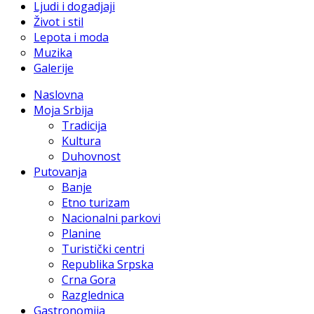
Ljudi i dogadjaji
Život i stil
Lepota i moda
Muzika
Galerije
Naslovna
Moja Srbija
Tradicija
Kultura
Duhovnost
Putovanja
Banje
Etno turizam
Nacionalni parkovi
Planine
Turistički centri
Republika Srpska
Crna Gora
Razglednica
Gastronomija