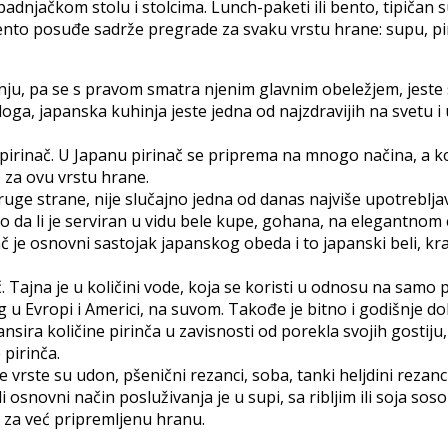
padnjačkom stolu i stolcima. Lunch-paketi ili bento, tipičan
ento posuđe sadrže pregrade za svaku vrstu hrane: supu, pirin
nju, pa se s pravom smatra njenim glavnim obeležjem, jeste 
zloga, japanska kuhinja jeste jedna od najzdravijih na svetu 
inač. U Japanu pirinač se priprema na mnogo načina, a koli
 za ovu vrstu hrane.
ruge strane, nije slučajno jedna od danas najviše upotrebljava
na to da li je serviran u vidu bele kupe, gohana, na elegantno
nač je osnovni sastojak japanskog obeda i to japanski beli, 
 Tajna je u količini vode, koja se koristi u odnosu na samo 
og u Evropi i Americi, na suvom. Takođe je bitno i godišnje 
nsira količine pirinča u zavisnosti od porekla svojih gostij
 pirinča.
je vrste su udon, pšenični rezanci, soba, tanki heljdini rezanc
osnovni način posluživanja je u supi, sa ribljim ili soja soso
s za već pripremljenu hranu.