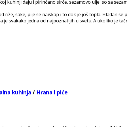
j kuhinji daju i pirinčano sirće, sezamovo ulje, so sa sezam
d riže, sake, pije se naiskap i to dok je još topla. Hladan se 
e svakako jedna od najpoznatijih u svetu. A ukoliko je tačno
alna kuhinja
/
Hrana i piće