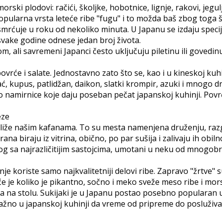
ki plodovi: račići, školjke, hobotnice, lignje, rakovi, jegulj
popularna vrsta leteće ribe "fugu" i to možda baš zbog toga
 usmrćuje u roku od nekoliko minuta. U Japanu se izdaju spe
 svake godine odnese jedan broj života.
 ali savremeni Japanci često uključuju piletinu ili govedinu u
rće i salate. Jednostavno zato što se, kao i u kineskoj kuhi
ć, kupus, patlidžan, daikon, slatki krompir, azuki i mnogo dr
u to namirnice koje daju poseban pečat japanskoj kuhinji. Povrć
eze
najbliže našim kafanama. To su mesta namenjena druženju, ra
 biraju iz vitrina, obično, po par sušija i zalivaju ih obiln
og sa najrazličitijim sastojcima, umotani u neku od mnogobro
e koriste samo najkvalitetniji delovi ribe. Zapravo "žrtve" 
 je koliko je pikantno, sočno i meko sveže meso ribe i mor
sa na stolu. Sukijaki je u Japanu postao posebno popularan u
 važno u japanskoj kuhinji da vreme od pripreme do posluži