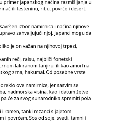
 su primer japanskog načina razmišljanja u
ač ili testeninu, ribu, povrće i desert.
savršen izbor namirnica i načina njihove
i upravo zahvaljujući njoj, Japanci mogu da
ko je on važan na njihovoj trpezi,
nih reči, raisu, najbliži fonetski
m crnom lakiranom tanjiru, ili kao amorfna
kratkog zrna, hakumai. Od posebne vrste
poreklo ove namirnice, jer sasvim se
doba, nadmorska visina, kao i datum žetve
u, pa će za svog sunarodnika spremiti pola
i i ramen, tanki rezanci s jajetom
m i povrćem. Sos od soje, svetli, tamni i