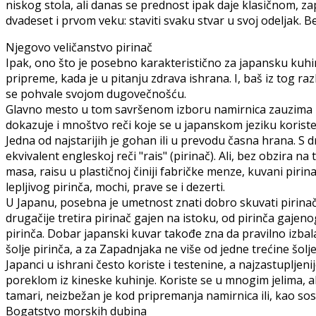
niskog stola, ali danas se prednost ipak daje klasičnom, za
dvadeset i prvom veku: staviti svaku stvar u svoj odeljak. B
Njegovo veličanstvo pirinač
Ipak, ono što je posebno karakteristično za japansku kuhi
pripreme, kada je u pitanju zdrava ishrana. I, baš iz tog ra
se pohvale svojom dugovečnošću.
Glavno mesto u tom savršenom izboru namirnica zauzima pir
dokazuje i mnoštvo reči koje se u japanskom jeziku koriste
Jedna od najstarijih je gohan ili u prevodu časna hrana. S d
ekvivalent engleskoj reči "rais" (pirinač). Ali, bez obzira 
masa, raisu u plastičnoj činiji fabričke menze, kuvani piri
lepljivog pirinča, mochi, prave se i dezerti.
U Japanu, posebna je umetnost znati dobro skuvati pirinač.
drugačije tretira pirinač gajen na istoku, od pirinča gajen
pirinča. Dobar japanski kuvar takođe zna da pravilno izbala
šolje pirinča, a za Zapadnjaka ne više od jedne trećine šolje
Japanci u ishrani često koriste i testenine, a najzastupljeni
poreklom iz kineske kuhinje. Koriste se u mnogim jelima, ali 
tamari, neizbežan je kod pripremanja namirnica ili, kao so
Bogatstvo morskih dubina