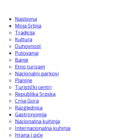
Naslovna
Moja Srbija
Tradicija
Kultura
Duhovnost
Putovanja
Banje
Etno turizam
Nacionalni parkovi
Planine
Turistički centri
Republika Srpska
Crna Gora
Razglednica
Gastronomija
Nacionalna kuhinja
Internacionalna kuhinja
Hrana i piće