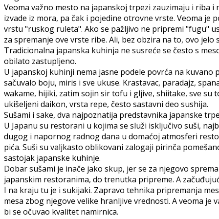
Veoma važno mesto na japanskoj trpezi zauzimaju i riba i mors
izvade iz mora, pa čak i pojedine otrovne vrste. Veoma je 
vrstu "ruskog ruleta". Ako se pažljivo ne pripremi "fugu"
za spremanje ove vrste ribe. Ali, bez obzira na to, ovo jelo
Tradicionalna japanska kuhinja ne susreće se često s mesom,
obilato zastupljeno.
U japanskoj kuhinji nema jasne podele povrća na kuvano pov
sačuvalo boju, miris i sve ukuse. Krastavac, paradajz, spana
wakame, hijiki, zatim sojin sir tofu i gljive, shiitake, sve s
ukišeljeni daikon, vrsta repe, često sastavni deo sushija.
Sušami i sake, dva najpoznatija predstavnika japanske trp
U Japanu su restorani u kojima se služi isključivo suši, 
dugog i napornog radnog dana u domaćoj atmosferi restorana
pića. Suši su valjkasto oblikovani zalogaji pirinča pomešan
sastojak japanske kuhinje.
Dobar sušami je inače jako skup, jer se za njegovo spremanj
japanskim restoranima, do trenutka pripreme. A začuđujuće
I na kraju tu je i sukijaki. Zapravo tehnika pripremanja me
mesa zbog njegove velike hranljive vrednosti. A veoma je
bi se očuvao kvalitet namirnica.