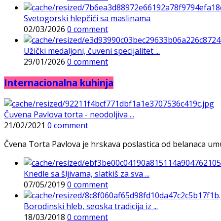
Svetogorski hlepčići sa maslinama
02/03/2026
0 comment
Užički medaljoni, čuveni specijalitet ...
29/01/2026
0 comment
Internacionalna kuhinja
Čuvena Pavlova torta - neodoljiva ...
21/02/2021
0 comment
Čvena Torta Pavlova je hrskava poslastica od belanaca umuće
Knedle sa šljivama, slatkiš za sva ...
07/05/2019
0 comment
Borodinski hleb, seoska tradicija iz ...
18/03/2018
0 comment