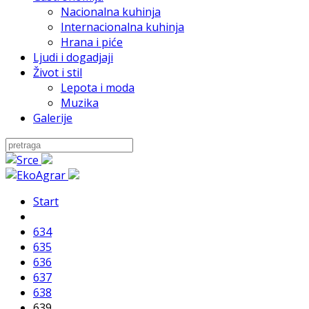
Nacionalna kuhinja
Internacionalna kuhinja
Hrana i piće
Ljudi i dogadjaji
Život i stil
Lepota i moda
Muzika
Galerije
Start
634
635
636
637
638
639