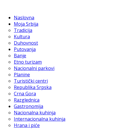
Naslovna
Moja Srbija
Tradicija
Kultura
Duhovnost
Putovanja
Banje
Etno turizam
Nacionalni parkovi
Planine
Turistički centri
Republika Srpska
Crna Gora
Razglednica
Gastronomija
Nacionalna kuhinja
Internacionalna kuhinja
Hrana i piće