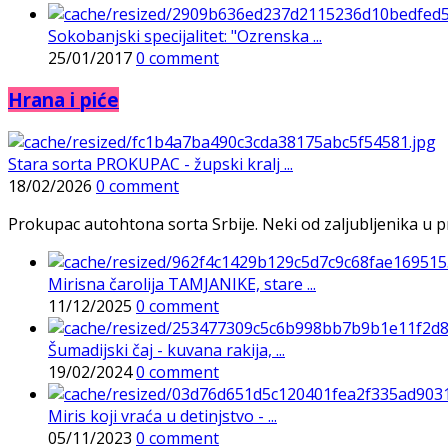
Sokobanjski specijalitet: "Ozrenska ...
25/01/2017
0 comment
Hrana i piće
Stara sorta PROKUPAC - župski kralj ...
18/02/2026
0 comment
Prokupac autohtona sorta Srbije. Neki od zaljubljenika u pr
Mirisna čarolija TAMJANIKE, stare ...
11/12/2025
0 comment
Šumadijski čaj - kuvana rakija, ...
19/02/2024
0 comment
Miris koji vraća u detinjstvo - ...
05/11/2023
0 comment