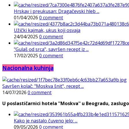
Hrskav i preukusan: Dragačevski hleb ...
01/04/2026
0 comment
Užički kajmak, ukus koji osvaja
24/04/2025
0 comment
"Gulaš od srca", savršen recept iz ...
17/02/2025
0 comment
Nacionalna kuhinja
Savršen kolač: "Moskva šnit", recept ...
14/07/2026
0 comment
U poslastičarnici hotela ''Moskva'' u Beogradu, zaslugo
Kako je nastalo čuveno jelo: ...
09/05/2026
0 comment