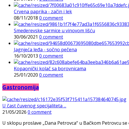
Crvena paprika - začin i lek
08/11/2018
0 comment
Smederevske sarmice u vinovom lišću
30/06/2021
0 comment
Jagnjeća leđa - sočno pečena
16/10/2013
0 comment
Kopaonički kolač sa borovnicama
25/01/2020
0 comment
Gastronomija
U čast čuvenog specijaliteta ...
21/05/2026
0 comment
U sklopu proslave „Dana Petrovca“ u Bačkom Petrovcu se održa