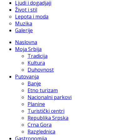
Ljudi i dogadjaji
Život i stil
Lepota i moda
Muzika
Galerije
Naslovna
Moja Srbija
Tradicija
Kultura
Duhovnost
Putovanja
Banje
Etno turizam
Nacionalni parkovi
Planine
Turistički centri
Republika Srpska
Crna Gora
Razglednica
Gastronomija