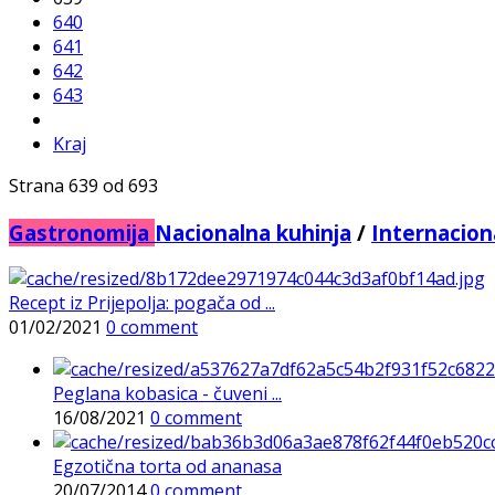
640
641
642
643
Kraj
Strana 639 od 693
Gastronomija
Nacionalna kuhinja
/
Internacion
Recept iz Prijepolja: pogača od ...
01/02/2021
0 comment
Peglana kobasica - čuveni ...
16/08/2021
0 comment
Egzotična torta od ananasa
20/07/2014
0 comment