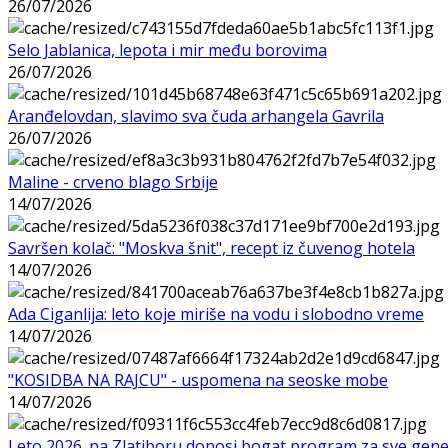
26/07/2026
Selo Jablanica, lepota i mir među borovima
26/07/2026
Aranđelovdan, slavimo sva čuda arhangela Gavrila
26/07/2026
Maline - crveno blago Srbije
14/07/2026
Savršen kolač: "Moskva šnit", recept iz čuvenog hotela
14/07/2026
Ada Ciganlija: leto koje miriše na vodu i slobodno vreme
14/07/2026
"KOSIDBA NA RAJCU" - uspomena na seoske mobe
14/07/2026
Leto 2026. na Zlatiboru donosi bogat program za sve gene