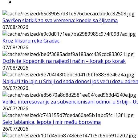
Savršen slatkiš za sva vremena: knedle sa šljivama
07/08/2026
Kroz klisuru reke Gradac
07/08/2026
Doživite Kopaonik na najlepši način – korak po korak
07/08/2026
Najduži zip lajn u Srbiji od sada donosi još veću dozu adre
26/07/2026
Veliko interesovanje za subvencionisani odmor u Srbiji - 
26/07/2026
Selo Jablanica, lepota i mir među borovima
26/07/2026