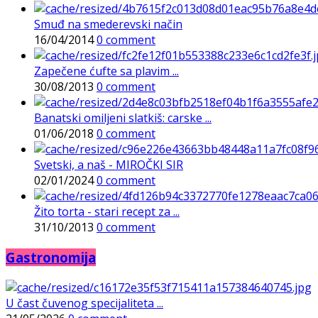
Smuđ na smederevski način
16/04/2014
0 comment
Zapečene ćufte sa plavim ...
30/08/2013
0 comment
Banatski omiljeni slatkiš: carske ...
01/06/2018
0 comment
Svetski, a naš - MIROČKI SIR
02/01/2024
0 comment
Žito torta - stari recept za ...
31/10/2013
0 comment
Gastronomija
U čast čuvenog specijaliteta ...