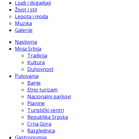
Ljudi i dogadjaji
Život i stil
Lepota i moda
Muzika
Galerije
Naslovna
Moja Srbija
Tradicija
Kultura
Duhovnost
Putovanja
Banje
Etno turizam
Nacionalni parkovi
Planine
Turistički centri
Republika Srpska
Crna Gora
Razglednica
Gastronomija