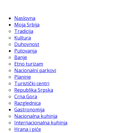
Naslovna
Moja Srbija
Tradicija
Kultura
Duhovnost
Putovanja
Banje
Etno turizam
Nacionalni parkovi
Planine
Turistički centri
Republika Srpska
Crna Gora
Razglednica
Gastronomija
Nacionalna kuhinja
Internacionalna kuhinja
Hrana i piće