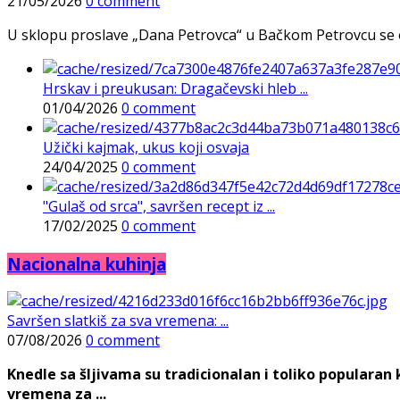
21/05/2026
0 comment
U sklopu proslave „Dana Petrovca“ u Bačkom Petrovcu se održa
Hrskav i preukusan: Dragačevski hleb ...
01/04/2026
0 comment
Užički kajmak, ukus koji osvaja
24/04/2025
0 comment
"Gulaš od srca", savršen recept iz ...
17/02/2025
0 comment
Nacionalna kuhinja
Savršen slatkiš za sva vremena: ...
07/08/2026
0 comment
Knedle sa šljivama su tradicionalan i toliko populara
vremena za ...