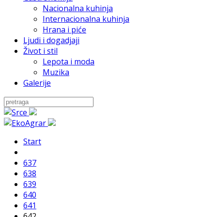
Nacionalna kuhinja
Internacionalna kuhinja
Hrana i piće
Ljudi i dogadjaji
Život i stil
Lepota i moda
Muzika
Galerije
Start
637
638
639
640
641
642