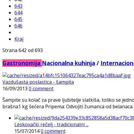
643
644
645
646
Kraj
Strana 642 od 693
Gastronomija
Nacionalna kuhinja
/
Internacion
Vazdušasta poslastica - šampita
16/09/2013
0 comment
Šampite su kolač za prave ljubitelje slatkiša, toliko se jed
brašna1 kg šećera Pripema: Odvojiti žumanca od belanaca.U
Leskovački rečelj - tradicionalni ...
15/07/2014
0 comment