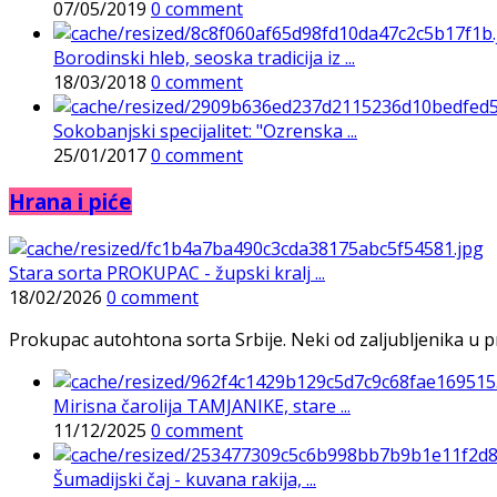
07/05/2019
0 comment
Borodinski hleb, seoska tradicija iz ...
18/03/2018
0 comment
Sokobanjski specijalitet: "Ozrenska ...
25/01/2017
0 comment
Hrana i piće
Stara sorta PROKUPAC - župski kralj ...
18/02/2026
0 comment
Prokupac autohtona sorta Srbije. Neki od zaljubljenika u pr
Mirisna čarolija TAMJANIKE, stare ...
11/12/2025
0 comment
Šumadijski čaj - kuvana rakija, ...