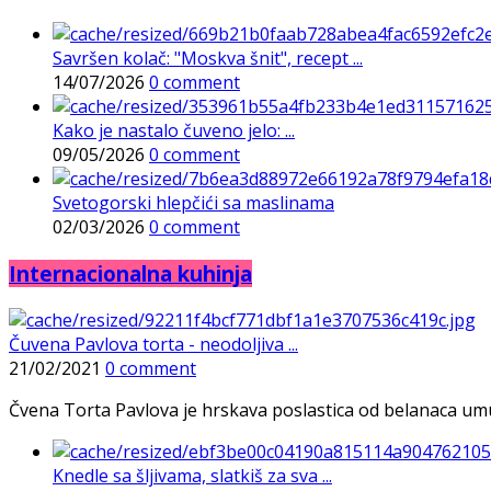
Savršen kolač: "Moskva šnit", recept ...
14/07/2026
0 comment
Kako je nastalo čuveno jelo: ...
09/05/2026
0 comment
Svetogorski hlepčići sa maslinama
02/03/2026
0 comment
Internacionalna kuhinja
Čuvena Pavlova torta - neodoljiva ...
21/02/2021
0 comment
Čvena Torta Pavlova je hrskava poslastica od belanaca umuće
Knedle sa šljivama, slatkiš za sva ...