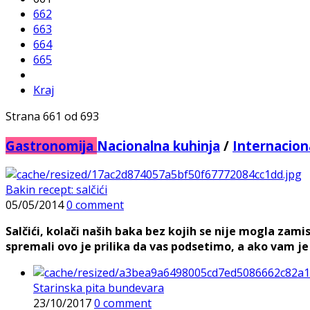
662
663
664
665
Kraj
Strana 661 od 693
Gastronomija
Nacionalna kuhinja
/
Internacion
Bakin recept: salčići
05/05/2014
0 comment
Salčići, kolači naših baka bez kojih se nije mogla z
spremali ovo je prilika da vas podsetimo, a ako vam je
Starinska pita bundevara
23/10/2017
0 comment