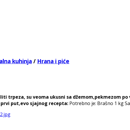
alna kuhinja
/
Hrana i piće
amisliti trpeza, su veoma ukusni sa džemom,pekmezom po
 prvi put,evo sjajnog recepta:
Potrebno je: Brašno 1 kg Salo