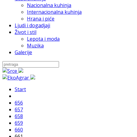
Nacionalna kuhinja
Internacionalna kuhinja
Hrana i piće
Ljudi i dogadjaji
Život i stil
Lepota i moda
Muzika
Galerije
Start
656
657
658
659
660
661