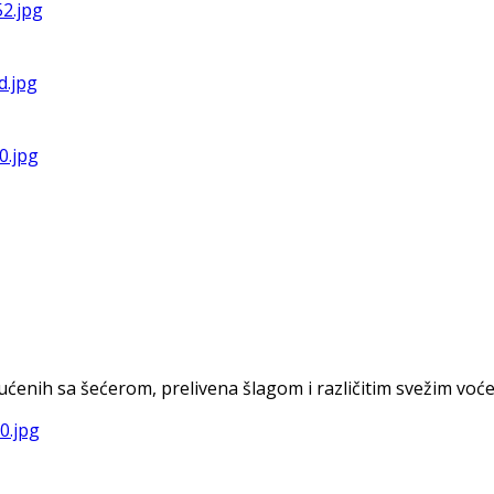
nih sa šećerom, prelivena šlagom i različitim svežim voćem. 