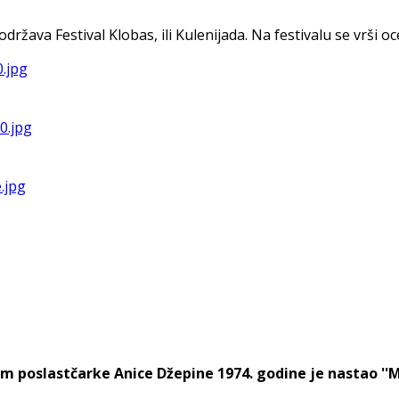
va Festival Klobas, ili Kulenijada. Na festivalu se vrši ocen
m poslastčarke Anice Džepine 1974. godine je nastao ''Mos