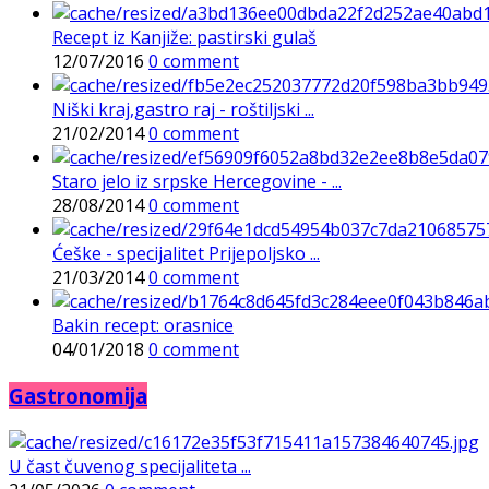
Recept iz Kanjiže: pastirski gulaš
12/07/2016
0 comment
Niški kraj,gastro raj - roštiljski ...
21/02/2014
0 comment
Staro jelo iz srpske Hercegovine - ...
28/08/2014
0 comment
Ćeške - specijalitet Prijepoljsko ...
21/03/2014
0 comment
Bakin recept: orasnice
04/01/2018
0 comment
Gastronomija
U čast čuvenog specijaliteta ...