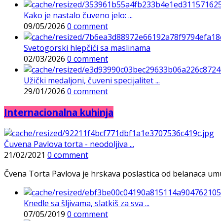
Kako je nastalo čuveno jelo: ...
09/05/2026
0 comment
Svetogorski hlepčići sa maslinama
02/03/2026
0 comment
Užički medaljoni, čuveni specijalitet ...
29/01/2026
0 comment
Internacionalna kuhinja
Čuvena Pavlova torta - neodoljiva ...
21/02/2021
0 comment
Čvena Torta Pavlova je hrskava poslastica od belanaca umuće
Knedle sa šljivama, slatkiš za sva ...
07/05/2019
0 comment