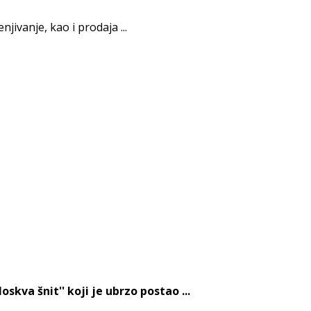
jivanje, kao i prodaja ...
kva šnit'' koji je ubrzo postao ...