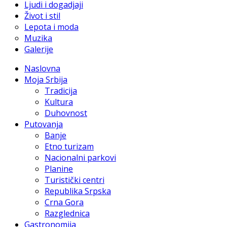
Ljudi i dogadjaji
Život i stil
Lepota i moda
Muzika
Galerije
Naslovna
Moja Srbija
Tradicija
Kultura
Duhovnost
Putovanja
Banje
Etno turizam
Nacionalni parkovi
Planine
Turistički centri
Republika Srpska
Crna Gora
Razglednica
Gastronomija