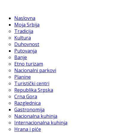
Naslovna
Moja Srbija
Tradicija
Kultura
Duhovnost
Putovanja
Banje
Etno turizam
Nacionalni parkovi
Planine
Turistički centri
Republika Srpska
Crna Gora
Razglednica
Gastronomija
Nacionalna kuhinja
Internacionalna kuhinja
Hrana i piće