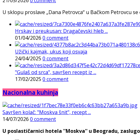
21/05/2026
0 comment
U sklopu proslave „Dana Petrovca“ u Bačkom Petrovcu se održa
Hrskav i preukusan: Dragačevski hleb ...
01/04/2026
0 comment
Užički kajmak, ukus koji osvaja
24/04/2025
0 comment
"Gulaš od srca", savršen recept iz ...
17/02/2025
0 comment
Nacionalna kuhinja
Savršen kolač: "Moskva šnit", recept ...
14/07/2026
0 comment
U poslastičarnici hotela ''Moskva'' u Beogradu, zaslugo