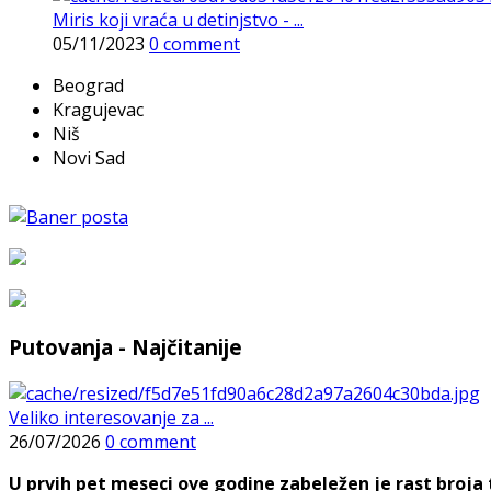
Miris koji vraća u detinjstvo - ...
05/11/2023
0 comment
Beograd
Kragujevac
Niš
Novi Sad
Putovanja - Najčitanije
Veliko interesovanje za ...
26/07/2026
0 comment
U prvih pet meseci ove godine zabeležen je rast broja t