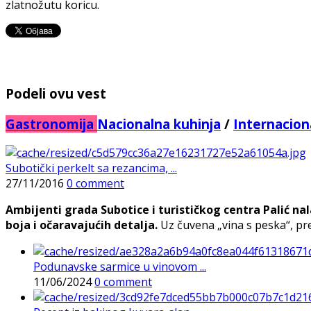
zlatnožutu koricu.
Podeli ovu vest
Gastronomija
Nacionalna kuhinja
/
Internacion
Subotički perkelt sa rezancima, ...
27/11/2016
0 comment
Ambijenti grada Subotice i turističkog centra Palić n
boja i očaravajućih detalja.
Uz čuvena „vina s peska“, pr
Podunavske sarmice u vinovom ...
11/06/2024
0 comment