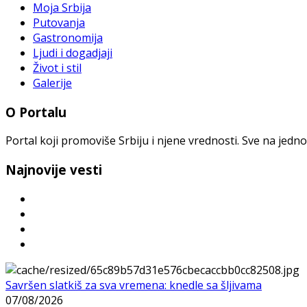
Moja Srbija
Putovanja
Gastronomija
Ljudi i dogadjaji
Život i stil
Galerije
O Portalu
Portal koji promoviše Srbiju i njene vrednosti. Sve na jedno
Najnovije vesti
Savršen slatkiš za sva vremena: knedle sa šljivama
07/08/2026