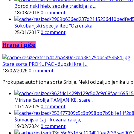
Borodinski hleb, seoska tradicija iz ...
18/03/2018
0 comment
Sokobanjski specijalitet: "Ozrenska ...
25/01/2017
0 comment
Hrana i piće
Stara sorta PROKUPAC - župski kralj ...
18/02/2026
0 comment
Prokupac autohtona sorta Srbije. Neki od zaljubljenika u pr
Mirisna čarolija TAMJANIKE, stare ...
11/12/2025
0 comment
Šumadijski čaj - kuvana rakija, ...
19/02/2024
0 comment