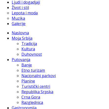
Ljudi i dogadjaji
Život i stil
Lepota i moda
Muzika
Galerije
Naslovna
Moja Srbija
Tradicija
Kultura
Duhovnost
Putovanja
Banje
Etno turizam
Nacionalni parkovi
Planine
Turistički centri
Republika Srpska
Crna Gora
Razglednica
Gastronomija