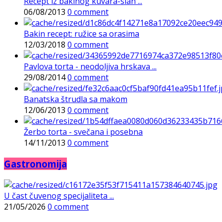
Recept iz bakinog kuvara-slan ...
06/08/2013
0 comment
Bakin recept: ružice sa orasima
12/03/2018
0 comment
Pavlova torta - neodoljiva hrskava ...
29/08/2014
0 comment
Banatska štrudla sa makom
12/06/2013
0 comment
Žerbo torta - svečana i posebna
14/11/2013
0 comment
Gastronomija
U čast čuvenog specijaliteta ...
21/05/2026
0 comment