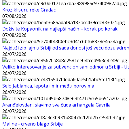
Kroz klisuru reke Gradac
07/08/2026
Doživite Kopaonik na najlepši način – korak po korak
07/08/2026
Najduži zip lajn u Srbiji od sada donosi još veću dozu adre
26/07/2026
Veliko interesovanje za subvencionisani odmor u Srbiji - 
26/07/2026
Selo Jablanica, lepota i mir među borovima
26/07/2026
Aranđelovdan, slavimo sva čuda arhangela Gavrila
26/07/2026
Maline - crveno blago Srbije