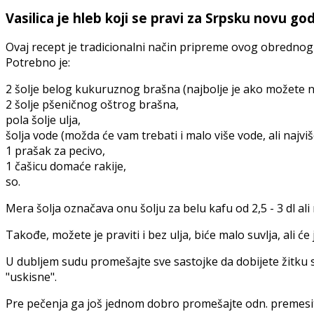
Vasilica je hleb koji se pravi za Srpsku novu go
Ovaj recept je tradicionalni način pripreme ovog obrednog
Potrebno je:
2 šolje belog kukuruznog brašna (najbolje je ako možete n
2 šolje pšeničnog oštrog brašna,
pola šolje ulja,
šolja vode (možda će vam trebati i malo više vode, ali najviše
1 prašak za pecivo,
1 čašicu domaće rakije,
so.
Mera šolja označava onu šolju za belu kafu od 2,5 - 3 dl ali
Takođe, možete je praviti i bez ulja, biće malo suvlja, ali ć
U dubljem sudu promešajte sve sastojke da dobijete žitku 
"uskisne".
Pre pečenja ga još jednom dobro promešajte odn. premesite.