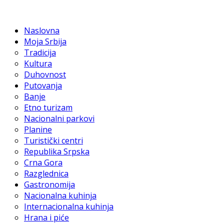
Naslovna
Moja Srbija
Tradicija
Kultura
Duhovnost
Putovanja
Banje
Etno turizam
Nacionalni parkovi
Planine
Turistički centri
Republika Srpska
Crna Gora
Razglednica
Gastronomija
Nacionalna kuhinja
Internacionalna kuhinja
Hrana i piće