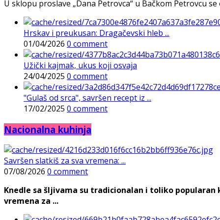
U sklopu proslave „Dana Petrovca“ u Bačkom Petrovcu se održa
Hrskav i preukusan: Dragačevski hleb ...
01/04/2026
0 comment
Užički kajmak, ukus koji osvaja
24/04/2025
0 comment
"Gulaš od srca", savršen recept iz ...
17/02/2025
0 comment
Nacionalna kuhinja
Savršen slatkiš za sva vremena: ...
07/08/2026
0 comment
Knedle sa šljivama su tradicionalan i toliko populara
vremena za ...