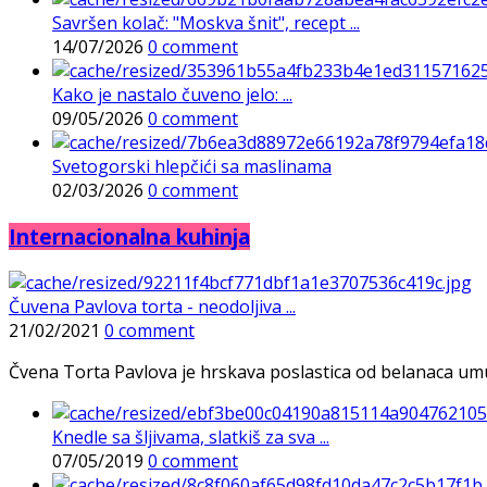
Savršen kolač: "Moskva šnit", recept ...
14/07/2026
0 comment
Kako je nastalo čuveno jelo: ...
09/05/2026
0 comment
Svetogorski hlepčići sa maslinama
02/03/2026
0 comment
Internacionalna kuhinja
Čuvena Pavlova torta - neodoljiva ...
21/02/2021
0 comment
Čvena Torta Pavlova je hrskava poslastica od belanaca umuće
Knedle sa šljivama, slatkiš za sva ...
07/05/2019
0 comment