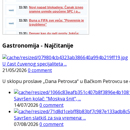
Gastronomija - Najčitanije
U čast čuvenog specijaliteta ...
21/05/2026
0 comment
U sklopu proslave „Dana Petrovca“ u Bačkom Petrovcu se održa
Savršen kolač: "Moskva šnit", ...
14/07/2026
0 comment
Savršen slatkiš za sva vremena: ...
07/08/2026
0 comment