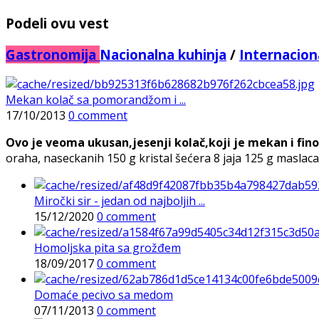
Podeli ovu vest
Gastronomija
Nacionalna kuhinja
/
Internacion
Mekan kolač sa pomorandžom i ...
17/10/2013
0 comment
Ovo je veoma ukusan,jesenji kolač,koji je mekan i fi
oraha, naseckanih 150 g kristal šećera 8 jaja 125 g maslaca
Miročki sir - jedan od najboljih ...
15/12/2020
0 comment
Homoljska pita sa grožđem
18/09/2017
0 comment
Domaće pecivo sa medom
07/11/2013
0 comment