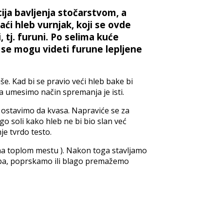
cija bavljenja stočarstvom, a
aći hleb vurnjak, koji se ovde
 tj. furuni. Po selima kuće
s se mogu videti furune lepljene
iše. Kad bi se pravio veći hleb bake bi
da umesimo način spremanja je isti.
 ostavimo da kvasa. Napraviće se za
 soli kako hleb ne bi bio slan već
e tvrdo testo.
 na toplom mestu ). Nakon toga stavljamo
lupa, poprskamo ili blago premažemo