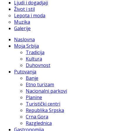
Ljudi i dogadjaji
Život i stil
Lepota i moda
Muzika
Galerije
Naslovna
Moja Srbija
Tradicija
Kultura
Duhovnost
Putovanja
Banje
Etno turizam
Nacionalni parkovi
Planine
Turistički centri
Republika Srpska
Crna Gora
Razglednica
Gastronomija