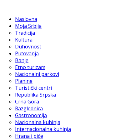
Naslovna
Moja Srbija
Tradicija
Kultura
Duhovnost
Putovanja
Banje
Etno turizam
Nacionalni parkovi
Planine
Turistički centri
Republika Srpska
Crna Gora
Razglednica
Gastronomija
Nacionalna kuhinja
Internacionalna kuhinja
Hrana i piće