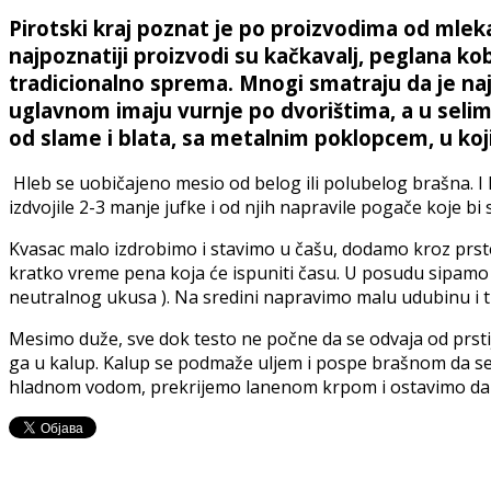
Pirotski kraj poznat je po proizvodima od mleka
najpoznatiji proizvodi su kačkavalj, peglana ko
tradicionalno sprema. Mnogi smatraju da je najuk
uglavnom imaju vurnje po dvorištima, a u selim
od slame i blata, sa metalnim poklopcem, u koj
Hleb se uobičajeno mesio od belog ili polubelog brašna. I kol
izdvojile 2-3 manje jufke i od njih napravile pogače koje b
Kvasac malo izdrobimo i stavimo u čašu, dodamo kroz prst
kratko vreme pena koja će ispuniti času. U posudu sipamo 
neutralnog ukusa ). Na sredini napravimo malu udubinu i 
Mesimo duže, sve dok testo ne počne da se odvaja od prsti
ga u kalup. Kalup se podmaže uljem i pospe brašnom da se 
hladnom vodom, prekrijemo lanenom krpom i ostavimo da 