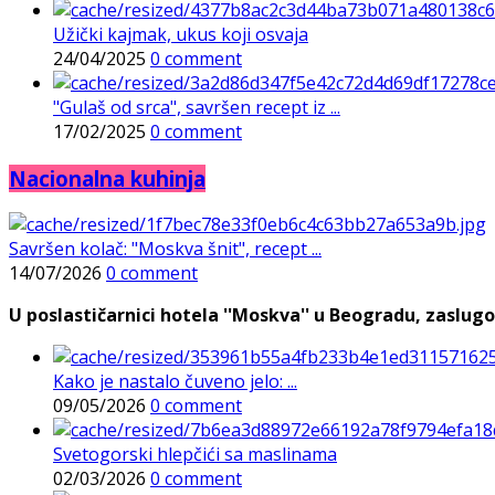
Užički kajmak, ukus koji osvaja
24/04/2025
0 comment
"Gulaš od srca", savršen recept iz ...
17/02/2025
0 comment
Nacionalna kuhinja
Savršen kolač: "Moskva šnit", recept ...
14/07/2026
0 comment
U poslastičarnici hotela ''Moskva'' u Beogradu, zaslugo
Kako je nastalo čuveno jelo: ...
09/05/2026
0 comment
Svetogorski hlepčići sa maslinama
02/03/2026
0 comment