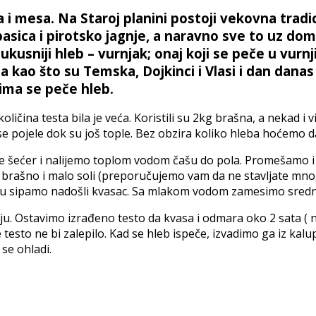
 i mesa. Na Staroj planini postoji vekovna tradi
basica i pirotsko jagnje, a naravno sve to uz dom
usniji hleb – vurnjak; onaj koji se peče u vurnji,
a kao što su Temska, Dojkinci i Vlasi i dan dana
ima se peče hleb.
ičina testa bila je veća. Koristili su 2kg brašna, a nekad i v
i se pojele dok su još tople. Bez obzira koliko hleba hoćemo 
e šećer i nalijemo toplom vodom čašu do pola. Promešamo i
brašno i malo soli (preporučujemo vam da ne stavljate mnogo
tu sipamo nadošli kvasac. Sa mlakom vodom zamesimo srednj
ju. Ostavimo izrađeno testo da kvasa i odmara oko 2 sata (
testo ne bi zalepilo. Kad se hleb ispeče, izvadimo ga iz ka
se ohladi.