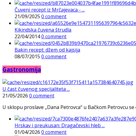
Čuveni recept iz Mrčajevaca - ...
21/09/2025
0 comment
Kikindska čuvena štrudla
22/04/2014
0 comment
Bakin recept: džem od kajsija
08/07/2015
0 comment
Gastronomija
U čast čuvenog specijaliteta ...
21/05/2026
0 comment
U sklopu proslave „Dana Petrovca“ u Bačkom Petrovcu se održa
Hrskav i preukusan: Dragačevski hleb ...
01/04/2026
0 comment