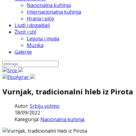
Nacionalna kuhinja
Internacionalna kuhinja
Hrana i piće
Ljudi i dogadjaji
Život i stil
Lepota i moda
Muzika
Galerije
Vurnjak, tradicionalni hleb iz Pirota
Autor:
Srbiju volimo
18/09/2022
Kategorija:
Nacionalna kuhinja