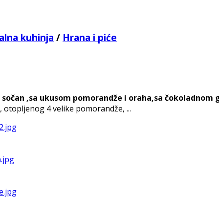
alna kuhinja
/
Hrana i piće
no sočan ,sa ukusom pomorandže i oraha,sa čokoladnom 
, otopljenog 4 velike pomorandže, ...