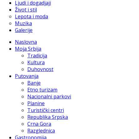
Ljudi i dogadjaji
Život i stil
Lepota i moda
Muzika
Galerije
Naslovna
Moja Srbija
Tradicija
Kultura
Duhovnost
Putovanja
Banje
Etno turizam
Nacionalni parkovi
Planine
Turistički centri
Republika Srpska
Crna Gora
Razglednica
Gastronomija