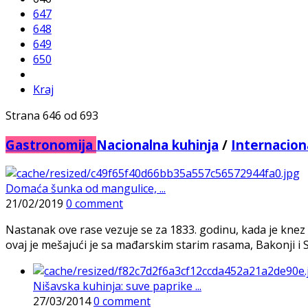
647
648
649
650
Kraj
Strana 646 od 693
Gastronomija
Nacionalna kuhinja
/
Internacion
Domaća šunka od mangulice, ...
21/02/2019
0 comment
Nastanak ove rase vezuje se za 1833. godinu, kada je kne
ovaj je mešajući je sa mađarskim starim rasama, Bakonji i Sal
Nišavska kuhinja: suve paprike ...
27/03/2014
0 comment