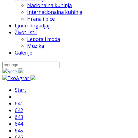
Nacionalna kuhinja
Internacionalna kuhinja
Hrana i piće
Ljudi i dogadjaji
Život i stil
Lepota i moda
Muzika
Galerije
Start
641
642
643
644
645
646