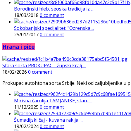
Borodinski hleb, seoska tradicija iz ...
18/03/2018
0 comment
Sokobanjski specijalitet: "Ozrenska ...
25/01/2017
0 comment
Hrana i piće
Stara sorta PROKUPAC - župski kralj ...
18/02/2026
0 comment
Prokupac autohtona sorta Srbije. Neki od zaljubljenika u pr
Mirisna čarolija TAMJANIKE, stare ...
11/12/2025
0 comment
Šumadijski čaj - kuvana rakija, ...
19/02/2024
0 comment