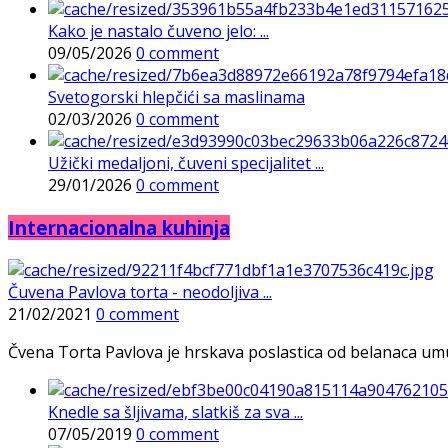
Kako je nastalo čuveno jelo: ...
09/05/2026
0 comment
Svetogorski hlepčići sa maslinama
02/03/2026
0 comment
Užički medaljoni, čuveni specijalitet ...
29/01/2026
0 comment
Internacionalna kuhinja
Čuvena Pavlova torta - neodoljiva ...
21/02/2021
0 comment
Čvena Torta Pavlova je hrskava poslastica od belanaca umuće
Knedle sa šljivama, slatkiš za sva ...
07/05/2019
0 comment