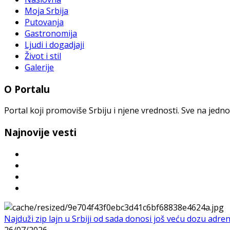
Moja Srbija
Putovanja
Gastronomija
Ljudi i dogadjaji
Život i stil
Galerije
O Portalu
Portal koji promoviše Srbiju i njene vrednosti. Sve na jedno
Najnovije vesti
Najduži zip lajn u Srbiji od sada donosi još veću dozu adre
26/07/2026