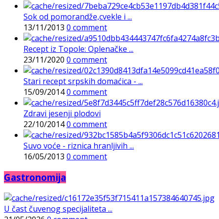
Sok od pomorandže,cvekle i ...
13/11/2013
0 comment
Recept iz Topole: Oplenačke ...
23/11/2020
0 comment
Stari recept srpskih domaćica - ...
15/09/2014
0 comment
Zdravi jesenji plodovi
22/10/2014
0 comment
Suvo voće - riznica hranljivih ...
16/05/2013
0 comment
Gastronomija
U čast čuvenog specijaliteta ...