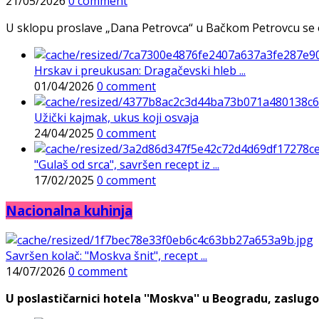
21/05/2026
0 comment
U sklopu proslave „Dana Petrovca“ u Bačkom Petrovcu se održa
Hrskav i preukusan: Dragačevski hleb ...
01/04/2026
0 comment
Užički kajmak, ukus koji osvaja
24/04/2025
0 comment
"Gulaš od srca", savršen recept iz ...
17/02/2025
0 comment
Nacionalna kuhinja
Savršen kolač: "Moskva šnit", recept ...
14/07/2026
0 comment
U poslastičarnici hotela ''Moskva'' u Beogradu, zaslugo