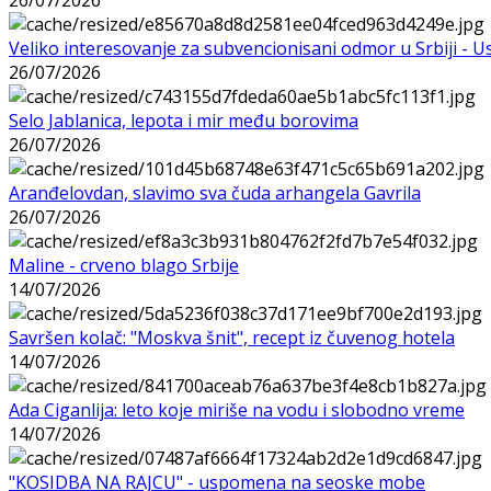
Veliko interesovanje za subvencionisani odmor u Srbiji - 
26/07/2026
Selo Jablanica, lepota i mir među borovima
26/07/2026
Aranđelovdan, slavimo sva čuda arhangela Gavrila
26/07/2026
Maline - crveno blago Srbije
14/07/2026
Savršen kolač: "Moskva šnit", recept iz čuvenog hotela
14/07/2026
Ada Ciganlija: leto koje miriše na vodu i slobodno vreme
14/07/2026
"KOSIDBA NA RAJCU" - uspomena na seoske mobe