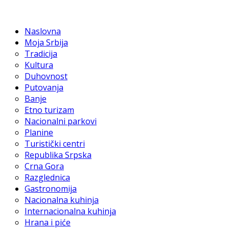
Naslovna
Moja Srbija
Tradicija
Kultura
Duhovnost
Putovanja
Banje
Etno turizam
Nacionalni parkovi
Planine
Turistički centri
Republika Srpska
Crna Gora
Razglednica
Gastronomija
Nacionalna kuhinja
Internacionalna kuhinja
Hrana i piće