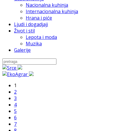
Nacionalna kuhinja
Internacionalna kuhinja
Hrana i piće
Ljudi i dogadjaji
Život i stil
Lepota i moda
Muzika
Galerije
1
2
3
4
5
6
7
8