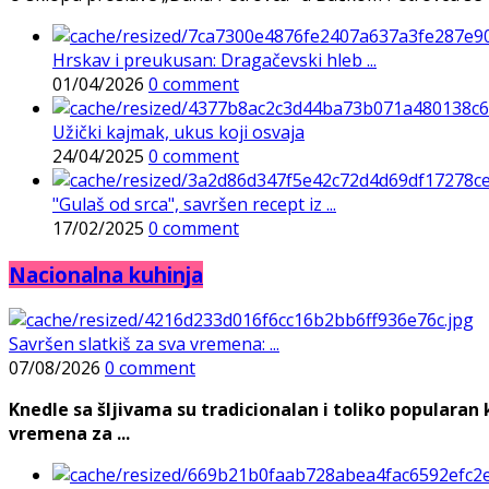
Hrskav i preukusan: Dragačevski hleb ...
01/04/2026
0 comment
Užički kajmak, ukus koji osvaja
24/04/2025
0 comment
"Gulaš od srca", savršen recept iz ...
17/02/2025
0 comment
Nacionalna kuhinja
Savršen slatkiš za sva vremena: ...
07/08/2026
0 comment
Knedle sa šljivama su tradicionalan i toliko populara
vremena za ...