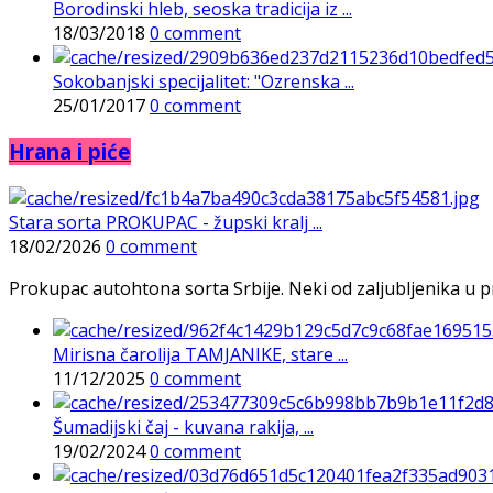
Borodinski hleb, seoska tradicija iz ...
18/03/2018
0 comment
Sokobanjski specijalitet: "Ozrenska ...
25/01/2017
0 comment
Hrana i piće
Stara sorta PROKUPAC - župski kralj ...
18/02/2026
0 comment
Prokupac autohtona sorta Srbije. Neki od zaljubljenika u pr
Mirisna čarolija TAMJANIKE, stare ...
11/12/2025
0 comment
Šumadijski čaj - kuvana rakija, ...
19/02/2024
0 comment