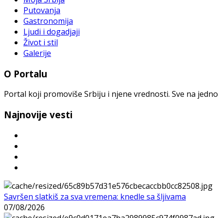
Putovanja
Gastronomija
Ljudi i dogadjaji
Život i stil
Galerije
O Portalu
Portal koji promoviše Srbiju i njene vrednosti. Sve na jedno
Najnovije vesti
Savršen slatkiš za sva vremena: knedle sa šljivama
07/08/2026