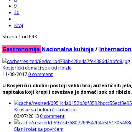
9
10
Kraj
Strana 1 od 693
Gastronomija
Nacionalna kuhinja
/
Internacion
Kosjerićki domaći sok od ribizle
11/08/2017
0 comment
U Kosjeriću i okolini postoji veliki broj autentičnih je
napitaka koji krepi i osvežava je domaći sok od ribizl
Kruške sa belom čokoladom
03/07/2013
0 comment
Slani rolat sa povrćem