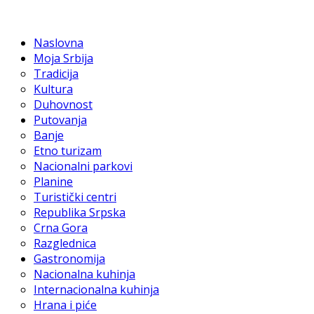
Naslovna
Moja Srbija
Tradicija
Kultura
Duhovnost
Putovanja
Banje
Etno turizam
Nacionalni parkovi
Planine
Turistički centri
Republika Srpska
Crna Gora
Razglednica
Gastronomija
Nacionalna kuhinja
Internacionalna kuhinja
Hrana i piće