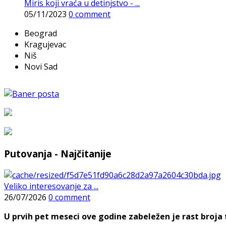
Miris koji vraća u detinjstvo - ...
05/11/2023
0 comment
Beograd
Kragujevac
Niš
Novi Sad
Putovanja - Najčitanije
Veliko interesovanje za ...
26/07/2026
0 comment
U prvih pet meseci ove godine zabeležen je rast broja t