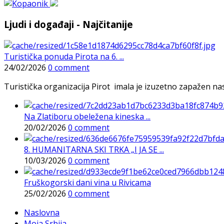
Ljudi i događaji - Najčitanije
Turistička ponuda Pirota na 6. ...
24/02/2026
0 comment
Turistička organizacija Pirot imala je izuzetno zapažen n
Na Zlatiboru obeležena kineska ...
20/02/2026
0 comment
8. HUMANITARNA SKI TRKA „I JA SE ...
10/03/2026
0 comment
Fruškogorski dani vina u Rivicama
25/02/2026
0 comment
Naslovna
Moja Srbija