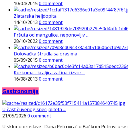
10/04/2015
0 comment
Zlatarska heljdopita
14/10/2013
0 comment
Pršuta od mangulice, neponovljiv ...
28/10/2022
0 comment
Dolovačka štrudla sa orasima
05/09/2015
0 comment
Kurkuma - kraljica začina i izvor ...
16/08/2013
0 comment
Gastronomija
U čast čuvenog specijaliteta ...
21/05/2026
0 comment
U sklopu proslave „Dana Petrovca“ u Bačkom Petrovcu se održa