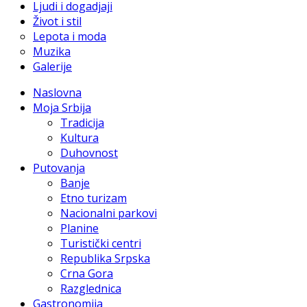
Ljudi i dogadjaji
Život i stil
Lepota i moda
Muzika
Galerije
Naslovna
Moja Srbija
Tradicija
Kultura
Duhovnost
Putovanja
Banje
Etno turizam
Nacionalni parkovi
Planine
Turistički centri
Republika Srpska
Crna Gora
Razglednica
Gastronomija