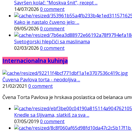
Savršen kolač: "Moskva šnit", recept ...
14/07/2026
0 comment
Kako je nastalo čuveno jelo: ...
09/05/2026
0 comment
Svetogorski hlepčići sa maslinama
02/03/2026
0 comment
Internacionalna kuhinja
Čuvena Pavlova torta - neodoljiva ...
21/02/2021
0 comment
Čvena Torta Pavlova je hrskava poslastica od belanaca umuće
Knedle sa šljivama, slatkiš za sva ...
07/05/2019
0 comment