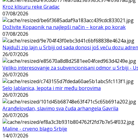
Kroz klisuru reke Gradac
07/08/2026
Doživite Kopaonik na najlepši način – korak po korak
07/08/2026
Najduži zip lajn u Srbiji od sada donosi još veću dozu adre
26/07/2026
Veliko interesovanje za subvencionisani odmor u Srbiji - 
26/07/2026
Selo Jablanica, lepota i mir među borovima
26/07/2026
Aranđelovdan, slavimo sva čuda arhangela Gavrila
26/07/2026
Maline - crveno blago Srbije
14/07/2026