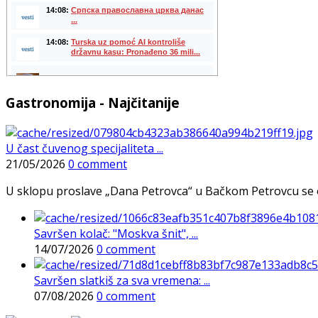
Gastronomija - Najčitanije
U čast čuvenog specijaliteta ...
21/05/2026
0 comment
U sklopu proslave „Dana Petrovca“ u Bačkom Petrovcu se održa
Savršen kolač: "Moskva šnit", ...
14/07/2026
0 comment
Savršen slatkiš za sva vremena: ...
07/08/2026
0 comment