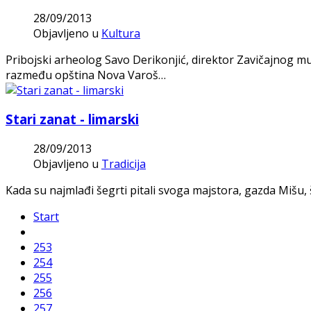
28/09/2013
Objavljeno u
Kultura
Pribojski arheolog Savo Derikonjić, direktor Zavičajnog mu
razmeđu opština Nova Varoš…
Stari zanat - limarski
28/09/2013
Objavljeno u
Tradicija
Kada su najmlađi šegrti pitali svoga majstora, gazda Mišu,
Start
253
254
255
256
257