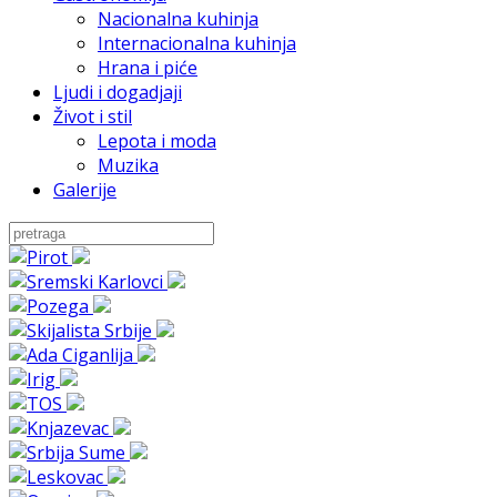
Nacionalna kuhinja
Internacionalna kuhinja
Hrana i piće
Ljudi i dogadjaji
Život i stil
Lepota i moda
Muzika
Galerije