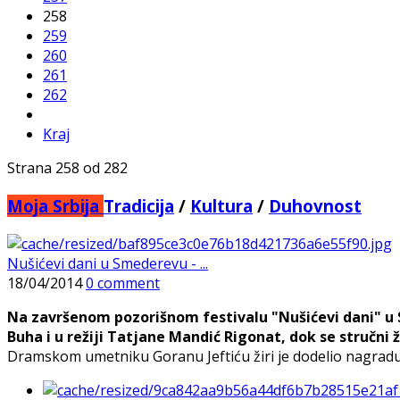
258
259
260
261
262
Kraj
Strana 258 od 282
Moja Srbija
Tradicija
/
Kultura
/
Duhovnost
Nušićevi dani u Smederevu - ...
18/04/2014
0 comment
Na završenom pozorišnom festivalu "Nušićevi dani" u 
Buha i u režiji Tatjane Mandić Rigonat, dok se stručn
Dramskom umetniku Goranu Jeftiću žiri je dodelio nagradu z