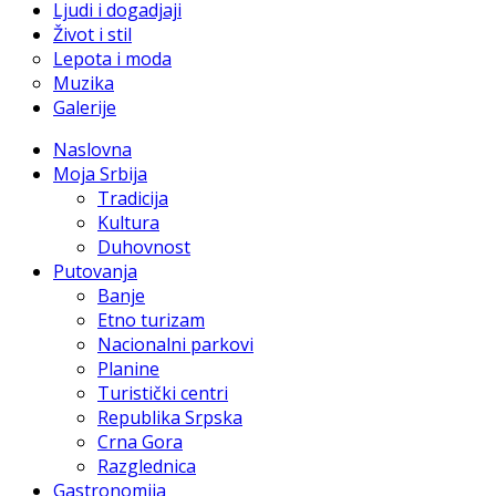
Ljudi i dogadjaji
Život i stil
Lepota i moda
Muzika
Galerije
Naslovna
Moja Srbija
Tradicija
Kultura
Duhovnost
Putovanja
Banje
Etno turizam
Nacionalni parkovi
Planine
Turistički centri
Republika Srpska
Crna Gora
Razglednica
Gastronomija