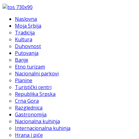
Naslovna
Moja Srbija
Tradicija
Kultura
Duhovnost
Putovanja
Banje
Etno turizam
Nacionalni parkovi
Planine
Turistički centri
Republika Srpska
Crna Gora
Razglednica
Gastronomija
Nacionalna kuhinja
Internacionalna kuhinja
Hrana i piće