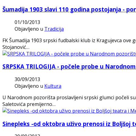
Šumadija 1903 slavi 110 godina postojanja - po
01/10/2013
Objavljeno u
Tradicija
FK Šumadija 1903 srpski fudbalski klub iz Kragujevca ove g
Stojanović…
SRPSKA TRILOGIJA - počele probe u Narodnom 
30/09/2013
Objavljeno u
Kultura
U Narodnom pozorišta proslavljeni srpski glumci počeli su 
Saletovića premijerno…
Sinepleks -od oktobra uživo prenosi iz Boljšoj 