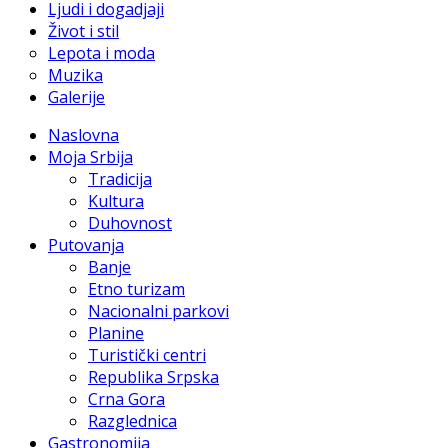
Ljudi i dogadjaji
Život i stil
Lepota i moda
Muzika
Galerije
Naslovna
Moja Srbija
Tradicija
Kultura
Duhovnost
Putovanja
Banje
Etno turizam
Nacionalni parkovi
Planine
Turistički centri
Republika Srpska
Crna Gora
Razglednica
Gastronomija