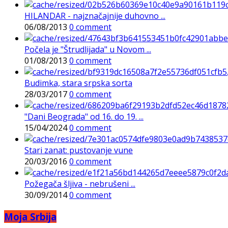
HILANDAR - najznačajnije duhovno ...
06/08/2013
0 comment
Počela je "Štrudlijada" u Novom ...
01/08/2013
0 comment
Budimka, stara srpska sorta
28/03/2017
0 comment
"Dani Beograda" od 16. do 19. ...
15/04/2024
0 comment
Stari zanat: pustovanje vune
20/03/2016
0 comment
Požegača šljiva - nebrušeni ...
30/09/2014
0 comment
Moja Srbija