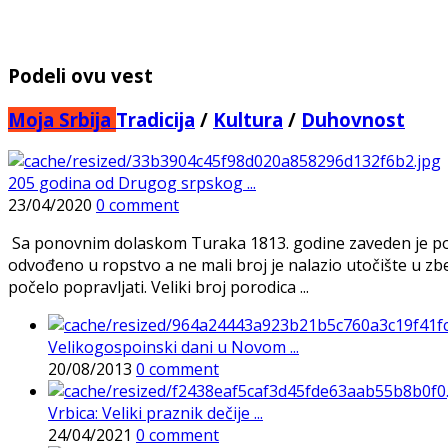
Podeli ovu vest
Moja Srbija
Tradicija
/
Kultura
/
Duhovnost
205 godina od Drugog srpskog ...
23/04/2020
0 comment
Sa ponovnim dolaskom Turaka 1813. godine zaveden je po
odvođeno u ropstvo a ne mali broj je nalazio utočište u z
počelo popravljati. Veliki broj porodica ...
Velikogospoinski dani u Novom ...
20/08/2013
0 comment
Vrbica: Veliki praznik dečije ...
24/04/2021
0 comment