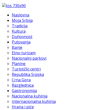
Naslovna
Moja Srbija
Tradicija
Kultura
Duhovnost
Putovanja
Banje
Etno turizam
Nacionalni parkovi
Planine
Turistički centri
Republika Srpska
Crna Gora
Razglednica
Gastronomija
Nacionalna kuhinja
Internacionalna kuhinja
Hrana i piće