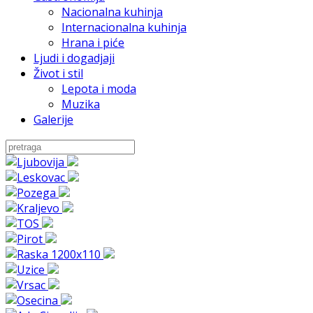
Nacionalna kuhinja
Internacionalna kuhinja
Hrana i piće
Ljudi i dogadjaji
Život i stil
Lepota i moda
Muzika
Galerije