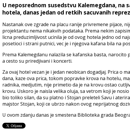
U neposrednom susedstvu Kalemegdana, na sam
hotela, danas jedan od retkih sacuvanih reprez
Nastanak ove zgrade na placu ranije privremene pijace, nij
projektantu nema nikakvih podataka. Prema nekim zapisima, 
licna preduzimljivost ucinila je od ovog hotela jedno od na
posetioci i strani putnici, vec je i njegova kafana bila na 
Prema Kalemegdanu nalazila se kafanska basta, narocito po
a cesto su priredjivani i koncerti.
Za ovaj hotel vezan je i jedan neobican dogadjaj. Prica o m
dana, kaze ova prica, tokom popravke krova na hotelu, majs
radnika, medjutim, nije primetio da je na krovu ostao cutl
krovu. Uskoro je naisla velika oluja, sa vetrom koji je nos
bio toliko silan, da su platno i Stojan preleteli Savu i ate
majstor Stojan, koji ce ubrzo nakon ovog neprijatnog dozivl
U ovom zdanju danas je smestena Biblioteka grada Beograd