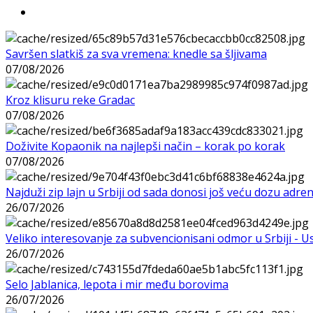
Savršen slatkiš za sva vremena: knedle sa šljivama
07/08/2026
Kroz klisuru reke Gradac
07/08/2026
Doživite Kopaonik na najlepši način – korak po korak
07/08/2026
Najduži zip lajn u Srbiji od sada donosi još veću dozu adre
26/07/2026
Veliko interesovanje za subvencionisani odmor u Srbiji - 
26/07/2026
Selo Jablanica, lepota i mir među borovima
26/07/2026