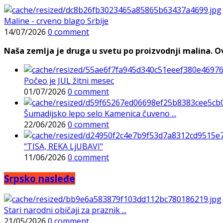
Maline - crveno blago Srbije
14/07/2026
0 comment
Naša zemlja je druga u svetu po proizvodnji malina. Ovi
Počeo je JUL žitni mesec
01/07/2026
0 comment
Šumadijsko lepo selo Kamenica čuveno ...
22/06/2026
0 comment
"TISA, REKA LjUBAVI"
11/06/2026
0 comment
Srpsko nasleđe
Stari narodni običaji za praznik ...
21/05/2026
0 comment