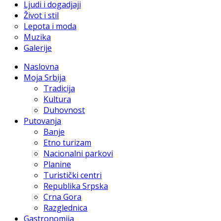
Ljudi i dogadjaji
Život i stil
Lepota i moda
Muzika
Galerije
Naslovna
Moja Srbija
Tradicija
Kultura
Duhovnost
Putovanja
Banje
Etno turizam
Nacionalni parkovi
Planine
Turistički centri
Republika Srpska
Crna Gora
Razglednica
Gastronomija