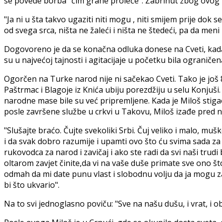
se povede borba "čim grane proleće". Zabrinut zbog ovog
"Ja ni u šta takvo ugaziti niti mogu , niti smijem prije dok
od svega srca, ništa ne žaleći i ništa ne štedeći, pa da me
Dogovoreno je da se konačna odluka donese na Cveti, kada 
su u najvećoj tajnosti i agitacijaje u početku bila ograni
Ogorčen na Turke narod nije ni sačekao Cveti. Tako je još 8
Paštrmac i Blagoje iz Knića ubiju porezdžiju u selu Konj
narodne mase bile su već pripremljene. Kada je Miloš stigao
posle završene službe u crkvi u Takovu, Miloš izađe pred n
"Slušajte braćo. Čujte svekoliki Srbi. Čuj veliko i malo, mu
i da svak dobro razumije i upamti ovo što ću svima sada za
rukovodca za narod i zavičaj i ako ste radi da svi naši trudi
oltarom zavjet činite,da vi na vaše duše primate sve ono š
odmah da mi date punu vlast i slobodnu volju da ja mogu za
bi što ukvario".
Na to svi jednoglasno poviču: "Sve na našu dušu, i vrat, i obr