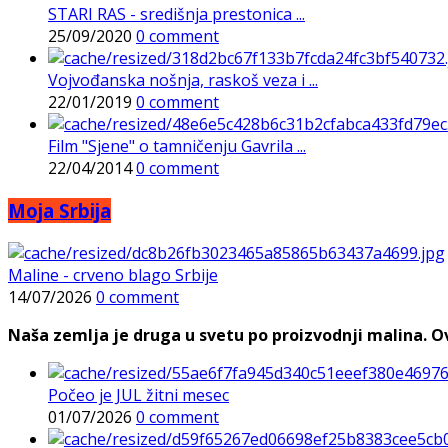
STARI RAS - središnja prestonica ...
25/09/2020
0 comment
Vojvođanska nošnja, raskoš veza i ...
22/01/2019
0 comment
Film "Sjene" o tamničenju Gavrila ...
22/04/2014
0 comment
Moja Srbija
Maline - crveno blago Srbije
14/07/2026
0 comment
Naša zemlja je druga u svetu po proizvodnji malina. Ovi
Počeo je JUL žitni mesec
01/07/2026
0 comment