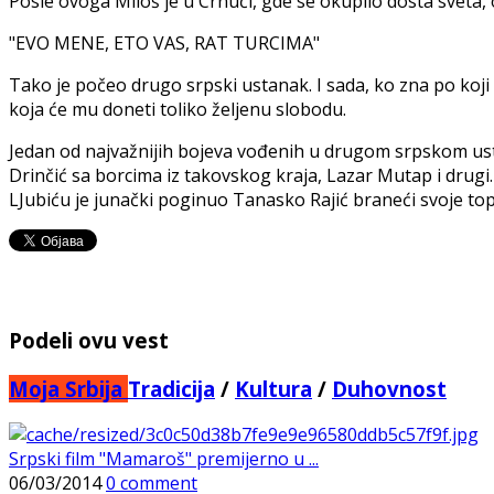
Posle ovoga Miloš je u Crnući, gde se okupilo dosta sveta, 
"EVO MENE, ETO VAS, RAT TURCIMA"
Tako je počeo drugo srpski ustanak. I sada, ko zna po koji 
koja će mu doneti toliko željenu slobodu.
Jedan od najvažnijih bojeva vođenih u drugom srpskom usta
Drinčić sa borcima iz takovskog kraja, Lazar Mutap i drugi
LJubiću je junački poginuo Tanasko Rajić braneći svoje to
Podeli ovu vest
Moja Srbija
Tradicija
/
Kultura
/
Duhovnost
Srpski film "Mamaroš" premijerno u ...
06/03/2014
0 comment