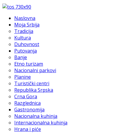
Naslovna
Moja Srbija
Tradicija
Kultura
Duhovnost
Putovanja
Banje
Etno turizam
Nacionalni parkovi
Planine
Turistički centri
Republika Srpska
Crna Gora
Razglednica
Gastronomija
Nacionalna kuhinja
Internacionalna kuhinja
Hrana i piće