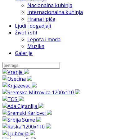
Nacionalna kuhinja
Internacionalna kuhinja
Hrana i piće
Ljudi i dogadjaji
Život i stil
Lepota i moda
Muzika
Galerije