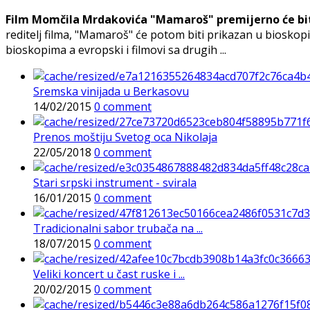
Film Momčila Mrdakovića "Mamaroš" premijerno će biti 
reditelj filma, "Mamaroš" će potom biti prikazan u bioskop
bioskopima a evropski i filmovi sa drugih ...
Sremska vinijada u Berkasovu
14/02/2015
0 comment
Prenos moštiju Svetog oca Nikolaja
22/05/2018
0 comment
Stari srpski instrument - svirala
16/01/2015
0 comment
Tradicionalni sabor trubača na ...
18/07/2015
0 comment
Veliki koncert u čast ruske i ...
20/02/2015
0 comment