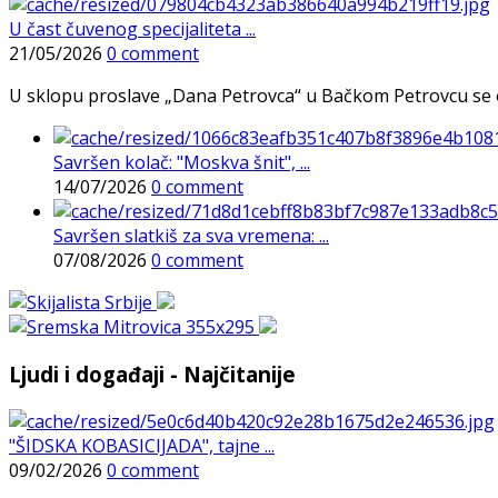
U čast čuvenog specijaliteta ...
21/05/2026
0 comment
U sklopu proslave „Dana Petrovca“ u Bačkom Petrovcu se održa
Savršen kolač: "Moskva šnit", ...
14/07/2026
0 comment
Savršen slatkiš za sva vremena: ...
07/08/2026
0 comment
Ljudi i događaji - Najčitanije
"ŠIDSKA KOBASICIJADA", tajne ...
09/02/2026
0 comment