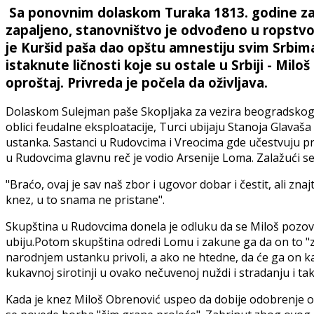
Sa ponovnim dolaskom Turaka 1813. godine za
zapaljeno, stanovništvo je odvođeno u ropstvo
je Kuršid paša dao opštu amnestiju svim Srbima,
istaknute ličnosti koje su ostale u Srbiji - Miloš
oproštaj. Privreda je počela da oživljava.
Dolaskom Sulejman paše Skopljaka za vezira beogradskog p
oblici feudalne eksploatacije, Turci ubijaju Stanoja Glavaš
ustanka. Sastanci u Rudovcima i Vreocima gde učestvuju p
u Rudovcima glavnu reč je vodio Arsenije Loma. Zalažući se
"Braćo, ovaj je sav naš zbor i ugovor dobar i čestit, ali zna
knez, u to snama ne pristane".
Skupština u Rudovcima donela je odluku da se Miloš pozov
ubiju.Potom skupština odredi Lomu i zakune ga da on to "zak
narodnjem ustanku privoli, a ako ne htedne, da će ga on kao
kukavnoj sirotinji u ovako nečuvenoj nuždi i stradanju i ta
Kada je knez Miloš Obrenović uspeo da dobije odobrenje od 