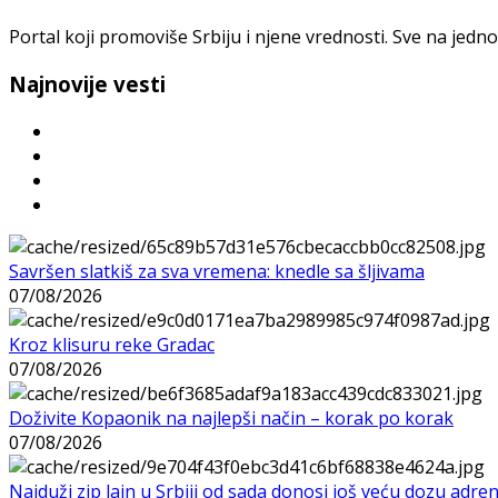
Portal koji promoviše Srbiju i njene vrednosti. Sve na jedno
Najnovije vesti
Savršen slatkiš za sva vremena: knedle sa šljivama
07/08/2026
Kroz klisuru reke Gradac
07/08/2026
Doživite Kopaonik na najlepši način – korak po korak
07/08/2026
Najduži zip lajn u Srbiji od sada donosi još veću dozu adre