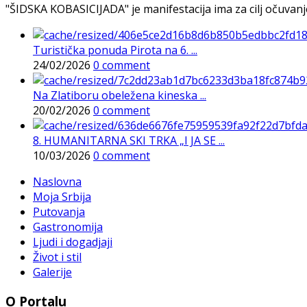
"ŠIDSKA KOBASICIJADA" je manifestacija ima za cilj očuvanje o
Turistička ponuda Pirota na 6. ...
24/02/2026
0 comment
Na Zlatiboru obeležena kineska ...
20/02/2026
0 comment
8. HUMANITARNA SKI TRKA „I JA SE ...
10/03/2026
0 comment
Naslovna
Moja Srbija
Putovanja
Gastronomija
Ljudi i dogadjaji
Život i stil
Galerije
O Portalu